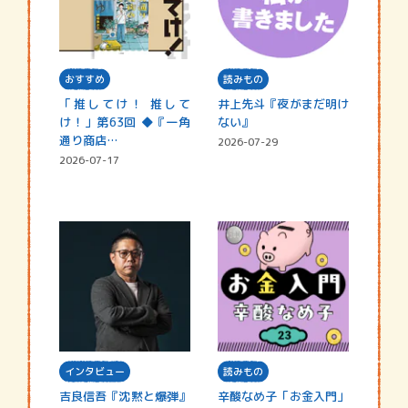
おすすめ
読みもの
「推してけ！ 推して
井上先斗『夜がまだ明け
け！」第63回 ◆『一角
ない』
通り商店…
2026-07-29
2026-07-17
インタビュー
読みもの
吉良信吾『沈黙と爆弾』
辛酸なめ子「お金入門」