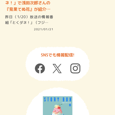
ネ！」で浅田次郎さんの
『見果てぬ花』が紹介さ
れ…
昨日（1/20）放送の情報番
組「とくダネ！」（フジ…
2021/01/21
SNSでも情報配信!