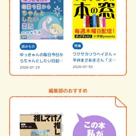
特集
読みもの
ワクサカソウヘイさん ×
ゆっきゅんの毎日今日か
平井まさあきさん「スペ
らちゃんとしたい日記
シャ…
☆202…
2026-07-30
2026-07-23
編集部のおすすめ