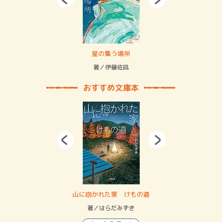
 二重拘束の…
星の集う場所
記憶
緒
著／伊藤佐凪
著／
おすすめ文庫本
・システム
山に抱かれた家 けもの道
神
イン…
著／はらだみずき
著