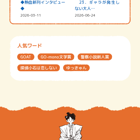
◆熱血新刊インタビュー
23．ギャラが発生し
◆
ない大人…
2026-03-11
2026-06-24
人気ワード
GOAT
GO-mono文学賞
警察小説新人賞
探偵小石は恋しない
ゆっきゅん