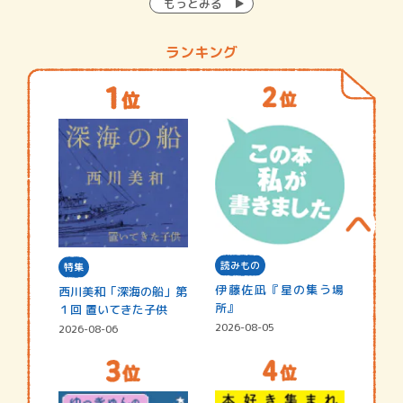
もっとみる
ランキング
読みもの
特集
伊藤佐凪『星の集う場
西川美和「深海の船」第
所』
１回 置いてきた子供
2026-08-05
2026-08-06