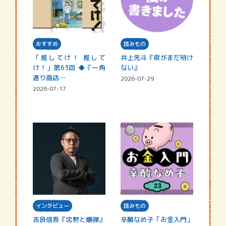
おすすめ
読みもの
「推してけ！ 推して
井上先斗『夜がまだ明け
け！」第63回 ◆『一角
ない』
通り商店…
2026-07-29
2026-07-17
インタビュー
読みもの
吉良信吾『沈黙と爆弾』
辛酸なめ子「お金入門」