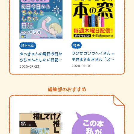
特集
読みもの
ワクサカソウヘイさん ×
ゆっきゅんの毎日今日か
平井まさあきさん「スペ
らちゃんとしたい日記
シャ…
☆202…
2026-07-30
2026-07-23
編集部のおすすめ