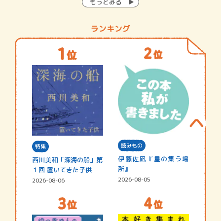
もっとみる
ランキング
読みもの
特集
伊藤佐凪『星の集う場
西川美和「深海の船」第
所』
１回 置いてきた子供
2026-08-05
2026-08-06