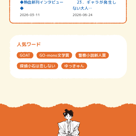
◆熱血新刊インタビュー
23．ギャラが発生し
◆
ない大人…
2026-03-11
2026-06-24
人気ワード
GOAT
GO-mono文学賞
警察小説新人賞
探偵小石は恋しない
ゆっきゅん