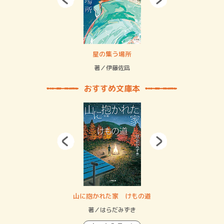
 二重拘束の…
星の集う場所
記憶
緒
著／伊藤佐凪
著／
おすすめ文庫本
・システム
山に抱かれた家 けもの道
神
イン…
著／はらだみずき
著