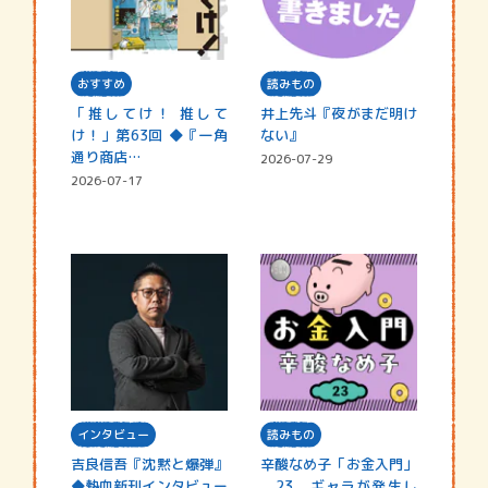
おすすめ
読みもの
「推してけ！ 推して
井上先斗『夜がまだ明け
け！」第63回 ◆『一角
ない』
通り商店…
2026-07-29
2026-07-17
インタビュー
読みもの
吉良信吾『沈黙と爆弾』
辛酸なめ子「お金入門」
◆熱血新刊インタビュー
23．ギャラが発生し