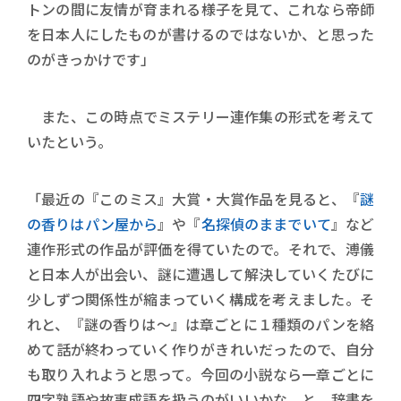
トンの間に友情が育まれる様子を見て、これなら帝師
を日本人にしたものが書けるのではないか、と思った
のがきっかけです」
また、この時点でミステリー連作集の形式を考えて
いたという。
「最近の『このミス』大賞・大賞作品を見ると、『
謎
の香りはパン屋から
』や『
名探偵のままでいて
』など
連作形式の作品が評価を得ていたので。それで、溥儀
と日本人が出会い、謎に遭遇して解決していくたびに
少しずつ関係性が縮まっていく構成を考えました。そ
れと、『謎の香りは～』は章ごとに１種類のパンを絡
めて話が終わっていく作りがきれいだったので、自分
も取り入れようと思って。今回の小説なら一章ごとに
四字熟語や故事成語を扱うのがいいかな、と。辞書を