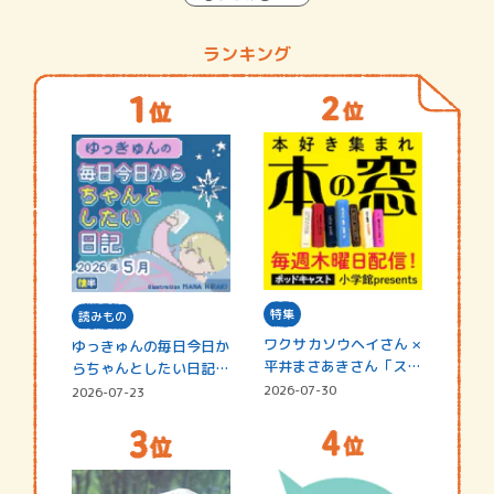
ランキング
特集
読みもの
ワクサカソウヘイさん ×
ゆっきゅんの毎日今日か
平井まさあきさん「スペ
らちゃんとしたい日記
シャ…
☆202…
2026-07-30
2026-07-23