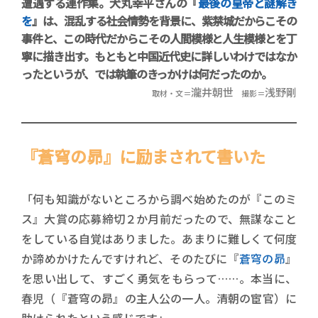
遭遇する連作集。犬丸幸平さんの『
最後の皇帝と謎解き
を
』は、混乱する社会情勢を背景に、紫禁城だからこその
事件と、この時代だからこその人間模様と人生模様とを丁
寧に描き出す。もともと中国近代史に詳しいわけではなか
ったというが、では執筆のきっかけは何だったのか。
瀧井朝世
浅野剛
取材・文＝
撮影＝
『蒼穹の昴』に励まされて書いた
「何も知識がないところから調べ始めたのが『このミ
ス』大賞の応募締切２か月前だったので、無謀なこと
をしている自覚はありました。あまりに難しくて何度
か諦めかけたんですけれど、そのたびに『
蒼穹の昴
』
を思い出して、すごく勇気をもらって……。本当に、
春児（『蒼穹の昴』の主人公の一人。清朝の宦官）に