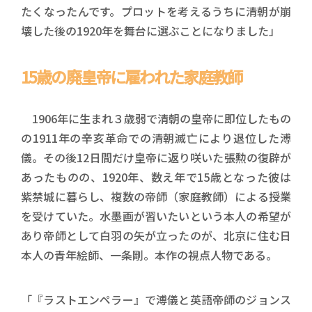
たくなったんです。プロットを考えるうちに清朝が崩
壊した後の1920年を舞台に選ぶことになりました」
15歳の廃皇帝に雇われた家庭教師
1906年に生まれ３歳弱で清朝の皇帝に即位したもの
の1911年の辛亥革命での清朝滅亡により退位した溥
儀。その後12日間だけ皇帝に返り咲いた張勲の復辟が
あったものの、1920年、数え年で15歳となった彼は
紫禁城に暮らし、複数の帝師（家庭教師）による授業
を受けていた。水墨画が習いたいという本人の希望が
あり帝師として白羽の矢が立ったのが、北京に住む日
本人の青年絵師、一条剛。本作の視点人物である。
「『ラストエンペラー』で溥儀と英語帝師のジョンス