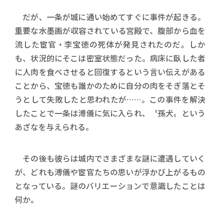
だが、一条が城に通い始めてすぐに事件が起きる。
重要な水墨画が収容されている宮殿で、腹部から血を
流した宦官・李宝徳の死体が発見されたのだ。しか
も、状況的にそこは密室状態だった。病床に臥した者
に人肉を食べさせると回復するという言い伝えがある
ことから、宝徳も誰かのために自分の肉をそぎ落とそ
うとして失敗したと思われたが……。この事件を解決
したことで一条は溥儀に気に入られ、〝孫犬〟という
あざなを与えられる。
その後も彼らは城内でさまざまな謎に遭遇していく
が、どれも溥儀や宦官たちの思いが浮かび上がるもの
となっている。謎のバリエーションで意識したことは
何か。