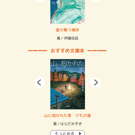
 二重拘束の…
星の集う場所
記憶
緒
著／伊藤佐凪
著／
おすすめ文庫本
・システム
山に抱かれた家 けもの道
神
イン…
著／はらだみずき
著
もっとみる