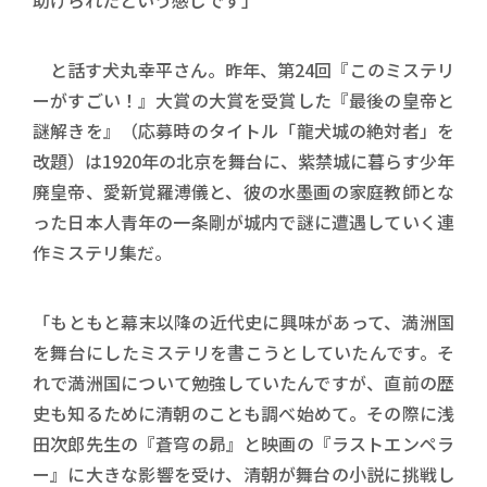
助けられたという感じです」
と話す犬丸幸平さん。昨年、第24回『このミステリ
ーがすごい！』大賞の大賞を受賞した『最後の皇帝と
謎解きを』（応募時のタイトル「龍犬城の絶対者」を
改題）は1920年の北京を舞台に、紫禁城に暮らす少年
廃皇帝、愛新覚羅溥儀と、彼の水墨画の家庭教師とな
った日本人青年の一条剛が城内で謎に遭遇していく連
作ミステリ集だ。
「もともと幕末以降の近代史に興味があって、満洲国
を舞台にしたミステリを書こうとしていたんです。そ
れで満洲国について勉強していたんですが、直前の歴
史も知るために清朝のことも調べ始めて。その際に浅
田次郎先生の『蒼穹の昴』と映画の『ラストエンペラ
ー』に大きな影響を受け、清朝が舞台の小説に挑戦し