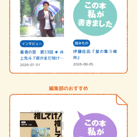
読みもの
インタビュー
伊藤佐凪『星の集う場
著者の窓 第53回 ◈ 井
所』
上先斗『夜がまだ明けな
い』
2026-08-05
2026-07-31
編集部のおすすめ