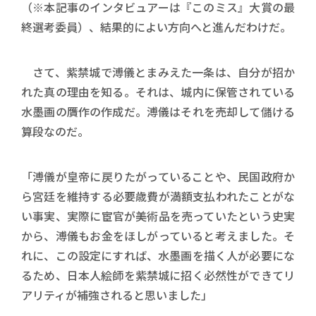
（※本記事のインタビュアーは『このミス』大賞の最
終選考委員）、結果的によい方向へと進んだわけだ。
さて、紫禁城で溥儀とまみえた一条は、自分が招か
れた真の理由を知る。それは、城内に保管されている
水墨画の贋作の作成だ。溥儀はそれを売却して儲ける
算段なのだ。
「溥儀が皇帝に戻りたがっていることや、民国政府か
ら宮廷を維持する必要歳費が満額支払われたことがな
い事実、実際に宦官が美術品を売っていたという史実
から、溥儀もお金をほしがっていると考えました。そ
れに、この設定にすれば、水墨画を描く人が必要にな
るため、日本人絵師を紫禁城に招く必然性ができてリ
アリティが補強されると思いました」