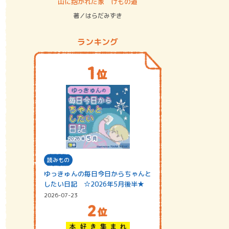
ステム
山に抱かれた家 けもの道
神無島
著／はらだみずき
著／あさ
ランキング
読みもの
ゆっきゅんの毎日今日からちゃんと
したい日記 ☆2026年5月後半★
2026-07-23