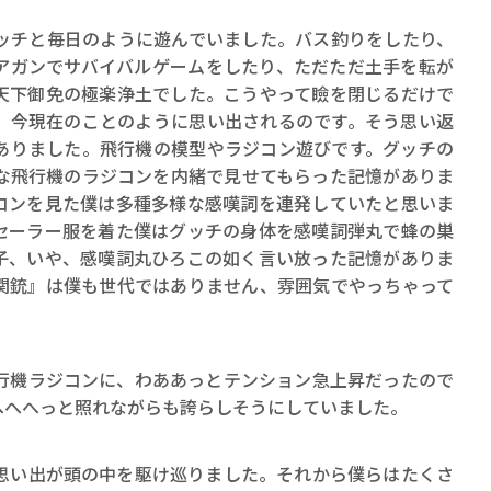
チと毎日のように遊んでいました。バス釣りをしたり、
アガンでサバイバルゲームをしたり、ただただ土手を転が
天下御免の極楽浄土でした。こうやって瞼を閉じるだけで
、今現在のことのように思い出されるのです。そう思い返
ありました。飛行機の模型やラジコン遊びです。グッチの
な飛行機のラジコンを内緒で見せてもらった記憶がありま
コンを見た僕は多種多様な感嘆詞を連発していたと思いま
セーラー服を着た僕はグッチの身体を感嘆詞弾丸で蜂の巣
子、いや、感嘆詞丸ひろこの如く言い放った記憶がありま
関銃』は僕も世代ではありません、雰囲気でやっちゃって
機ラジコンに、わああっとテンション急上昇だったので
へへへっと照れながらも誇らしそうにしていました。
い出が頭の中を駆け巡りました。それから僕らはたくさ