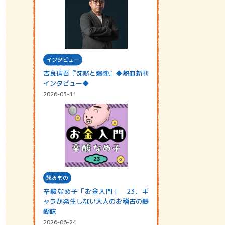
インタビュー
吉良信吾『沈黙と爆弾』◆熱血新刊
インタビュー◆
2026-03-11
読みもの
辛酸なめ子「お金入門」 23．ギ
ャラが発生しない大人のお稽古の醍
醐味
2026-06-24