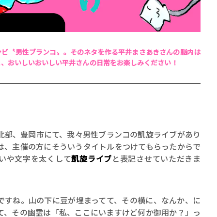
ンビ〝男性ブランコ〟。そのネタを作る平井まさあきさんの脳内は
た、おいしいおいしい平井さんの日常をお楽しみください！
賞金稼ぎスリーサム！ 二重
著／川瀬七緒
部、豊岡市にて、我々男性ブランコの凱旋ライブがあり
は、主催の方にそういうタイトルをつけてもらったからで
いや文字を太くして
凱旋ライブ
と表記させていただきま
すね。山の下に豆が埋まってて、その横に、なんか、に
て、その幽霊は「私、ここにいますけど何か御用か？」っ