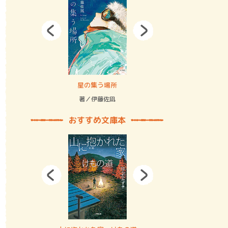
拘束の…
星の集う場所
記憶とツリ
著／伊藤佐凪
著／何 致
おすすめ文庫本