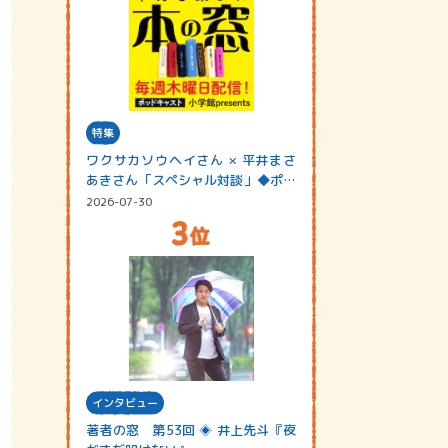
特集
ワクサカソウヘイさん × 平井まさ
あきさん「スペシャル対談」◆ポッ
ドキャスト…
2026-07-30
インタビュー
著者の窓 第53回 ◈ 井上先斗『夜