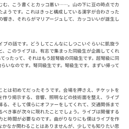
ロボット・イン・ザ・シ
むむ、こう書くとカッコ悪い……。山の下に豆の時点でカ
著／デボラ・イン…
たようです。これはきっと構成している漢字が合わさった
の響き、それらがマリアージュして、カッコいいが誕生し
ブの話です。どうしてこんなにしつこいぐらいに凱旋ラ
と、このライブは、有志で集まった同級生が企画してくれ
んてったって、それはもう超弩級の同級生です。超弩級に同
喰らいなのです。弩同級生です。弩級生です。まずい帰って
とは初めてだったそうです。会場を押さえ、チケットを
を作り掲示する、音響、照明などの技術面を整え、ライブ
募る、そして僕らにオファーをしてくれて、交通関係まで
るべき事が次々に現れたことでしょう。ライブは開催する
力と時間が必要なのです。曲がりなりにも僕はライブを作
なかなか関わることはありませんが、少しでも知りたい思