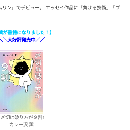
ムリン』でデビュー。 エッセイ作品に『負ける技術』『ブ
載が書籍になりました！】
＼＼大好評発売中／／
『〆切は破り方が９割』
カレー沢 薫