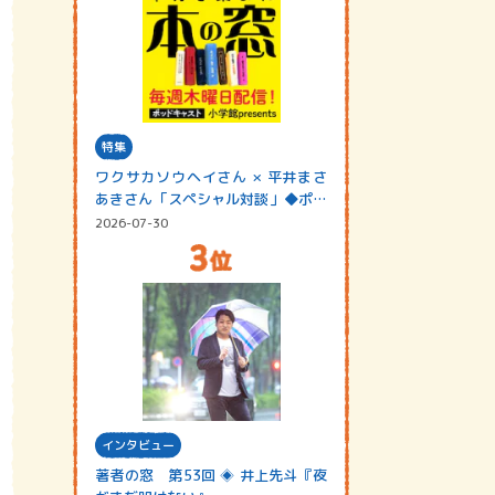
特集
ワクサカソウヘイさん × 平井まさ
あきさん「スペシャル対談」◆ポッ
ドキャスト…
2026-07-30
インタビュー
著者の窓 第53回 ◈ 井上先斗『夜