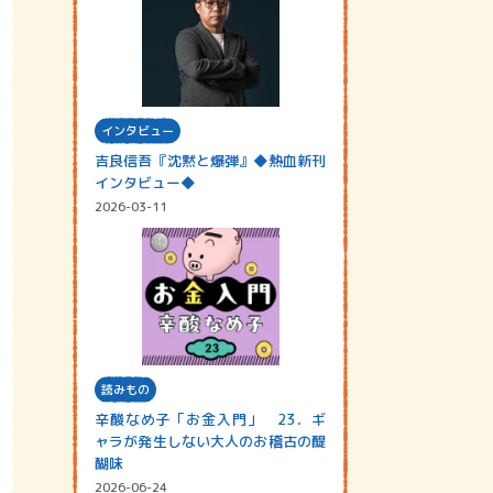
インタビュー
吉良信吾『沈黙と爆弾』◆熱血新刊
インタビュー◆
2026-03-11
読みもの
辛酸なめ子「お金入門」 23．ギ
ャラが発生しない大人のお稽古の醍
醐味
2026-06-24