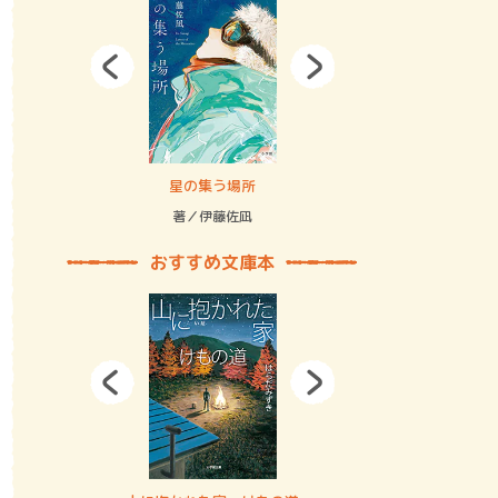
拘束の…
星の集う場所
記憶とツリ
著／伊藤佐凪
著／何 致
おすすめ文庫本