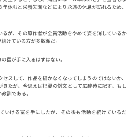
ロボット・イン・ザ・シ
３年休むと栄養失調などにより永遠の休息が訪れるため、
著／デボラ・イン…
いるが、その原作者が全員活動をやめて姿を消しているか
き続けている方が多数派だ。
分の富が手に入るはずはない。
クセスして、作品を描かなくなってしまうのではないか、
がきたが、今思えば杞憂の例文として広辞苑に記す、もし
い教訓である。
ていける富を手にしたが、その後も活動を続けているだ