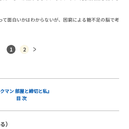
って面白いかはわからないが、困窮による糖不足の脳で考
1
2
クマン 部屋と締切と私』
目 次
る）