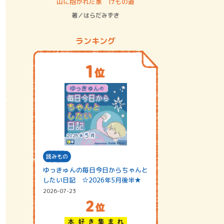
ステム
山に抱かれた家 けもの道
神無島
著／はらだみずき
著／あさ
ランキング
読みもの
ゆっきゅんの毎日今日からちゃんと
したい日記 ☆2026年5月後半★
2026-07-23