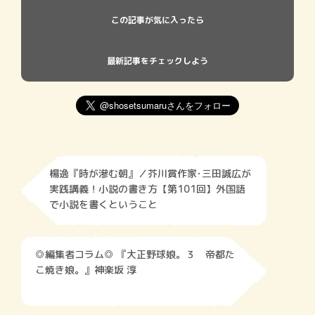
この記事が気に入ったら
最新記事をチェックしよう
楊逸『時が滲む朝』／芥川賞作家･三田誠広が
実践講義！小説の書き方【第101回】外国語
で小説を書くということ
◎編集者コラム◎ 『大正野球娘。３ 帝都た
こ焼き娘。』神楽坂 淳