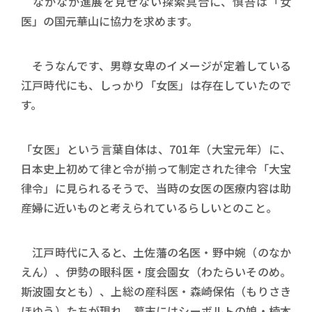
なかなか進展を見せない探索具合に、慎吾は「女
医」の国元華山に協力を求めます。
そうなんです、男尊女卑のイメージが定着している
江戸時代にも、しっかり「女医」は存在していたので
す。
「女医」という言葉自体は、701年（大宝元年）に、
日本史上初めて律と令が揃って制定された律令「大宝
律令」に見られるそうで、当時の女医の医療内容は助
産婦に近いものと考えられているらしいとのこと。
江戸時代に入ると、土佐藩の名医・野中婉（のなか
えん）、伊勢の眼科医・度会園女（わたらいそのめ。
斯波園女とも）、上総の産科医・森崎保佑（もりさき
ほゆう）たちが現れ、幕末にはシーボルトの娘・楠本