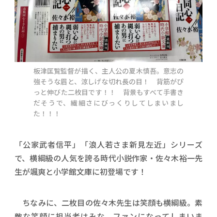
板津匡覧監督が描く、主人公の夏木慎吾。意志の
強そうな眉と、涼しげな切れ長の目！ 背筋がぴ
っと伸びた二枚目です！！ 背景もすべて手書き
だそうで、繊細さにびっくりしてしまいまし
た！！！
「公家武者信平」「浪人若さま新見左近」シリーズ
で、横綱級の人気を誇る時代小説作家・佐々木裕一先
生が颯爽と小学館文庫に初登場です！
ちなみに、二枚目の佐々木先生は笑顔も横綱級。素
敵な笑顔に担当者はみな、ファンになってしまいま