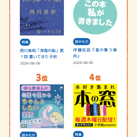
読みもの
特集
伊藤佐凪『星の集う場
西川美和「深海の船」第
所』
１回 置いてきた子供
2026-08-05
2026-08-06
特集
読みもの