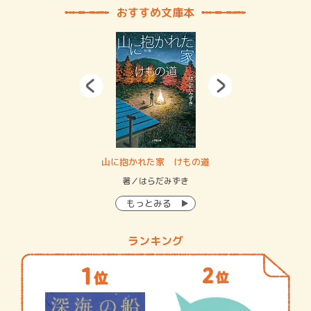
おすすめ文庫本
・システム
山に抱かれた家 けもの道
神
イン…
著／はらだみずき
著
もっとみる
ランキング