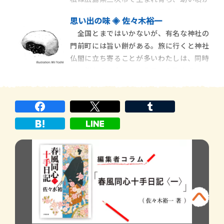
である私ではないかと
ら時代劇が大好きでした。四十歳を過ぎた
思い出の味 ◈ 佐々木裕一
頃に、「読む時代劇」をテーマに時代小説
全国とまではいかないが、有名な神社の
を書きはじめました。時々、小説のネタに
門前町には旨い餅がある。旅に行くと神社
詰まることもあります。そんな時知人か
仏閣に立ち寄ることが多いわたしは、同時
ら、「三次にはいい材料がたくさんあるで
に、餅をよく食べる。先日は和歌山県にお
しょ」と、ヒントをいただきました。
じゃまして、帰りに奈良県に寄った。春日
大社は初めて参詣したのだが、奈良駅から
三条通りを歩いて行く途中で、よもぎ餅を
食べた。テレビで見ていたので、一度 […]