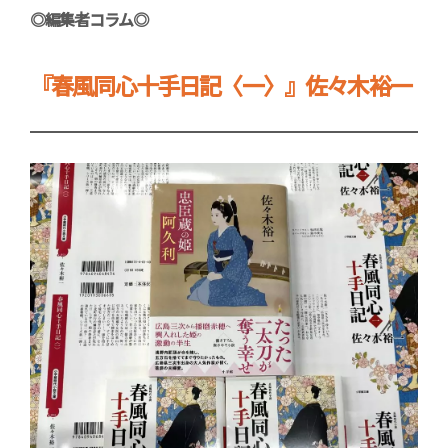
◎編集者コラム◎
『春風同心十手日記〈一〉』佐々木裕一