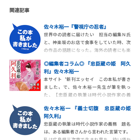
関連記事
佐々木裕一『警視庁の忍者』
世界中の読者に届けたい 担当の編集Ｎ氏
と、神楽坂のお店で食事をしていた時、次
の作品の話題になった。海外の読者にも楽
しんでいただける物語を書きたい。私はそ
◎編集者コラム◎ 『忠臣蔵の姫 阿久
う打ち明けた。現代物だと。時代小説作家
利』佐々木裕一
が現代物を書きたいというのに、Ｎ氏は笑
本サイト〝新刊エッセイ この本私が書き
って流すことなく、真剣に聞いてくださっ
ました〟で、佐々木裕一先生が筆を執っ
た。日本に興味を持っている海外の人は、
た、【忠臣蔵の執筆は時代小説作家の義
忍者も好きだとい
務】というタイトルの一編。冒頭に、《題
佐々木裕一 『義士切腹 忠臣蔵の姫
名は、ある編集者さんから言われた言葉で
阿久利』
す。》と記されていますが、大人気作家さ
忠臣蔵の執筆は時代小説作家の義務 題名
んに対して、ひどく偉そうに提案したと思
は、ある編集者さんから言われた言葉です。
われる大層失礼な人物は、おそらく担当者
私は広島県三次市で生まれ育ち、幼い頃か