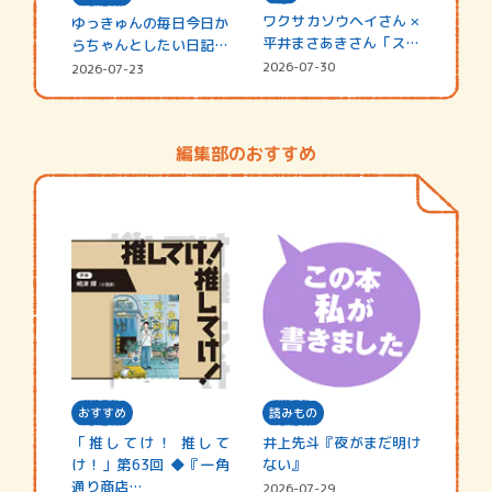
ワクサカソウヘイさん ×
ゆっきゅんの毎日今日か
平井まさあきさん「スペ
らちゃんとしたい日記
シャ…
☆202…
2026-07-30
2026-07-23
編集部のおすすめ
おすすめ
読みもの
「推してけ！ 推して
井上先斗『夜がまだ明け
け！」第63回 ◆『一角
ない』
通り商店…
2026-07-29