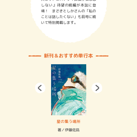
しない』待望の続編が本誌に登
場！ まさきとしかさんの「私の
ことは話したくない」も前号に続
いて特別掲載します。
新刊＆おすすめ単行本
 二重拘束の…
星の集う場所
記憶
緒
著／伊藤佐凪
著／