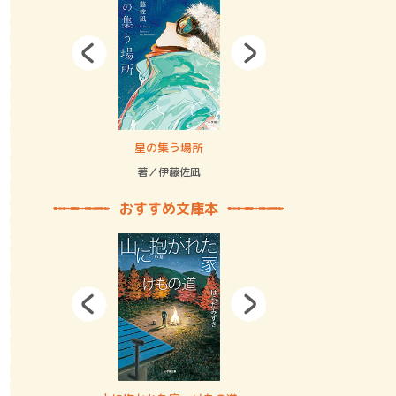
拘束の…
星の集う場所
記憶とツリ
著／伊藤佐凪
著／何 致
おすすめ文庫本