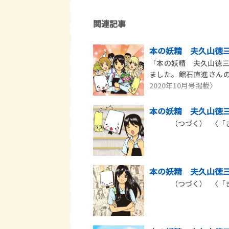
関連記事
本の妖精 夫久山徳三郎
「本の妖精 夫久山徳
ました。館石直進さんの
2020年10月号掲載〉
本の妖精 夫久山徳三郎
（つづく） 〈「きら
本の妖精 夫久山徳三郎
（つづく） 〈「きら