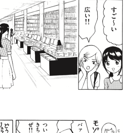
賞金稼ぎスリーサム！ 二重
著／川瀬七緒