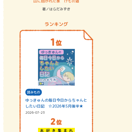
ステム
山に抱かれた家 けもの道
神無島
著／はらだみずき
著／あさ
ランキング
読みもの
ゆっきゅんの毎日今日からちゃんと
したい日記 ☆2026年5月後半★
2026-07-23