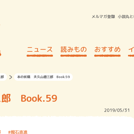
メルマガ登録
小説丸と
ニュース
読みもの
おすすめ
三郎
本の妖精 夫久山徳三郎 Book.59
 Book.59
2019/05/31
郎
館石直進