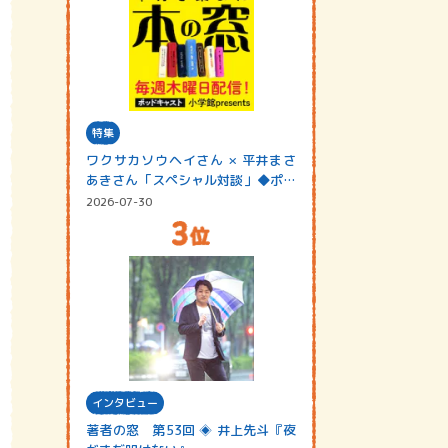
特集
ワクサカソウヘイさん × 平井まさ
あきさん「スペシャル対談」◆ポッ
ドキャスト…
2026-07-30
インタビュー
著者の窓 第53回 ◈ 井上先斗『夜