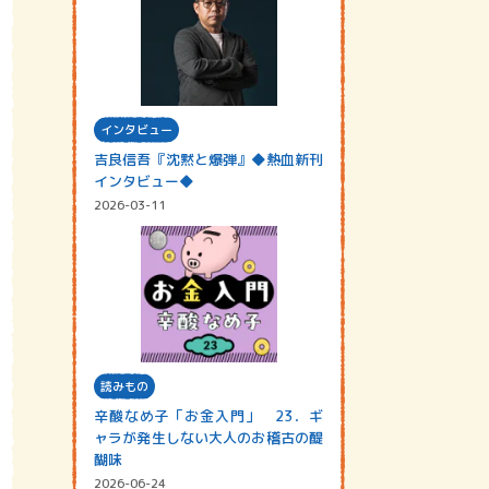
インタビュー
吉良信吾『沈黙と爆弾』◆熱血新刊
インタビュー◆
2026-03-11
読みもの
辛酸なめ子「お金入門」 23．ギ
ャラが発生しない大人のお稽古の醍
醐味
2026-06-24