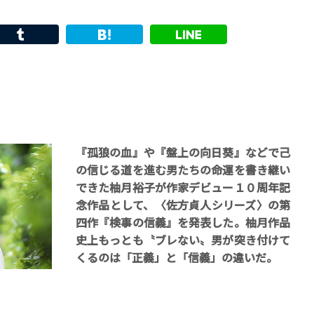
イントロ
『孤狼の血』や『盤上の向日葵』などで己
の信じる道を進む男たちの命運を書き継い
できた柚月裕子が作家デビュー１０周年記
念作品として、〈佐方貞人シリーズ〉の第
四作『検事の信義』を発表した。柚月作品
史上もっとも〝ブレない〟男が突き付けて
くるのは「正義」と「信義」の違いだ。