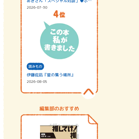
あきさん「スペシャル対談」◆ポッ
ドキャスト…
2026-07-30
読みもの
伊藤佐凪『星の集う場所』
2026-08-05
編集部のおすすめ