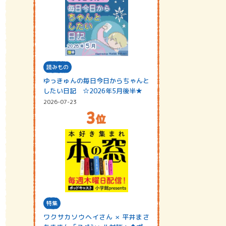
読みもの
ゆっきゅんの毎日今日からちゃんと
したい日記 ☆2026年5月後半★
2026-07-23
特集
ワクサカソウヘイさん × 平井まさ