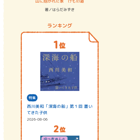
ステム
山に抱かれた家 けもの道
神無島
著／はらだみずき
著／あさ
ランキング
特集
西川美和「深海の船」第１回 置い
てきた子供
2026-08-06