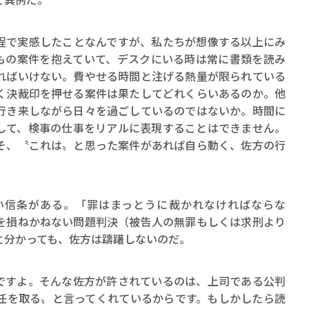
ロボット・イン・ザ・シ
著／デボラ・イン…
程で実感したことなんですが、私たちが想像する以上にみ
もの案件を抱えていて、デスクにいる時は常に書類を読み
ればいけない。費やせる時間と注げる熱量が限られている
く決裁印を押せる案件は果たしてどれくらいあるのか。他
行き来しながら日々を過ごしているのではないか。時間に
して、検事の仕事をリアルに表現することはできません。
そ、〝これは〟と思った案件があれば自ら動く、佐方の行
信条がある。「罪はまっとうに裁かれなければならな
を損ねかねない問題判決（被告人の無罪もしくは求刑より
と分かっても、佐方は躊躇しないのだ。
ですよ。そんな佐方が許されているのは、上司である公判
任を取る〟と言ってくれているからです。もしかしたら読