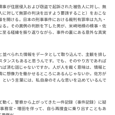
事が住居侵入および窃盗で起訴された被告人に対し、無
人に対して無罪の判決を出すよう要請すること）をおこな
幕を開ける。日本の刑事事件における裁判有罪率は九九・
なる。その異例の判断を下した男が、米崎地検の検事・佐
に至る経緯を振り返りながら、事件の裏にある意外な真実
賞金稼ぎスリーサム！ 二重
著／川瀬七緒
と並べられた情報をデータとして取り込んで、主観を排し
スタンスもあると思うんです。でも、そのやり方であれば
れば済む話じゃないですか。人が人を裁く意味は、情報と
情に想像力を働かせるところにあるんじゃないか。佐方が
〟という言葉には、私自身のそんな思いを込めているんで
動く。警察から上がってきた一件記録（事件記録）に疑
事務官・増田を伴って、自ら再捜査に乗り出すこともあ
て異例だ。