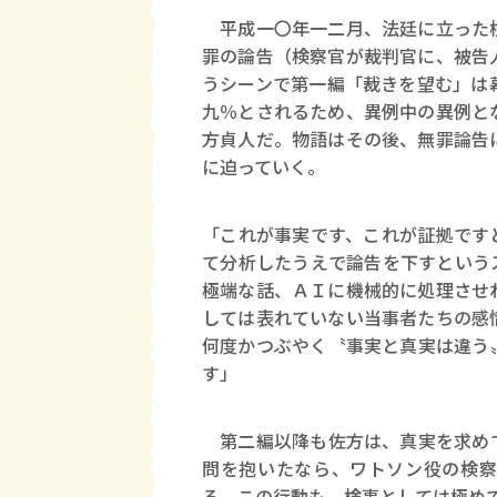
平成一〇年一二月、法廷に立った検
罪の論告（検察官が裁判官に、被告
うシーンで第一編「裁きを望む」は
九％とされるため、異例中の異例と
方貞人だ。物語はその後、無罪論告
に迫っていく。
「これが事実です、これが証拠です
て分析したうえで論告を下すという
極端な話、ＡＩに機械的に処理させ
しては表れていない当事者たちの感
何度かつぶやく〝事実と真実は違う
す」
第二編以降も佐方は、真実を求めて
問を抱いたなら、ワトソン役の検察
る。この行動も、検事としては極め