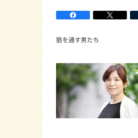
1行コピー
筋を通す男たち
著者近影(写真)