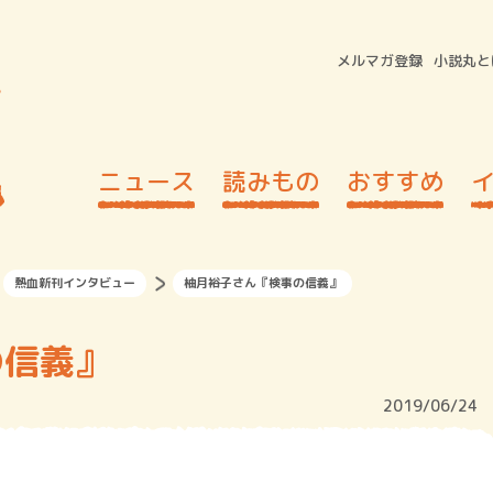
メルマガ登録
小説丸と
ニュース
読みもの
おすすめ
熱血新刊インタビュー
柚月裕子さん『検事の信義』
の信義』
2019/06/24