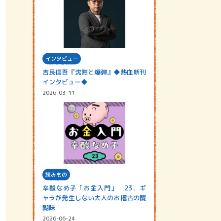
インタビュー
吉良信吾『沈黙と爆弾』◆熱血新刊
インタビュー◆
2026-03-11
読みもの
辛酸なめ子「お金入門」 23．ギ
ャラが発生しない大人のお稽古の醍
醐味
2026-06-24