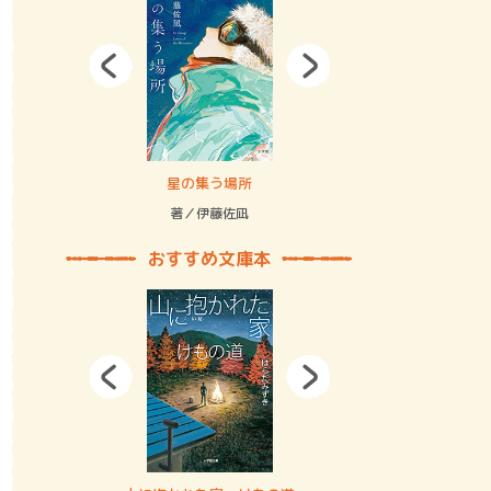
拘束の…
星の集う場所
記憶とツリ
著／伊藤佐凪
著／何 致
おすすめ文庫本