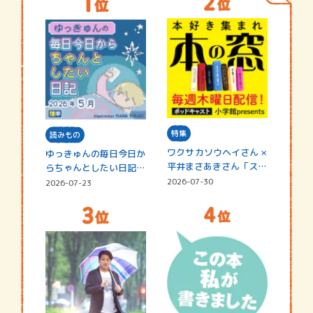
特集
読みもの
ワクサカソウヘイさん ×
ゆっきゅんの毎日今日か
平井まさあきさん「スペ
らちゃんとしたい日記
シャ…
☆202…
2026-07-30
2026-07-23