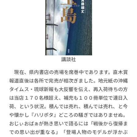
講談社
現在、県内書店の売場を席巻中であります。直木賞
報道直後は各所で完売が相次ぎました。地元紙の沖縄
タイムス・琉球新報も大反響を伝え、再入荷待ちの方
は当店１７０名様超え、補充も１００冊単位で連日入
荷、という状況。積んでは売れ、積んでは売れ、と今
や懐かし『ハリポタ』どころの騒ぎではありませぬ。
おじぃおばぁが熱き思いで語るには「戦後から復帰ま
での思い出が重なる」「登場人物のモデルが浮かぶ