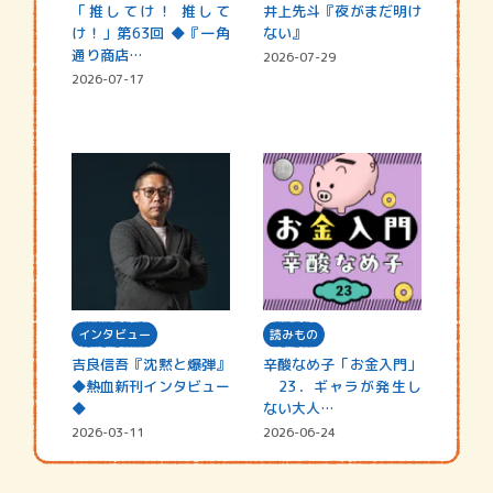
「推してけ！ 推して
井上先斗『夜がまだ明け
け！」第63回 ◆『一角
ない』
通り商店…
2026-07-29
2026-07-17
インタビュー
読みもの
吉良信吾『沈黙と爆弾』
辛酸なめ子「お金入門」
◆熱血新刊インタビュー
23．ギャラが発生し
◆
ない大人…
2026-03-11
2026-06-24