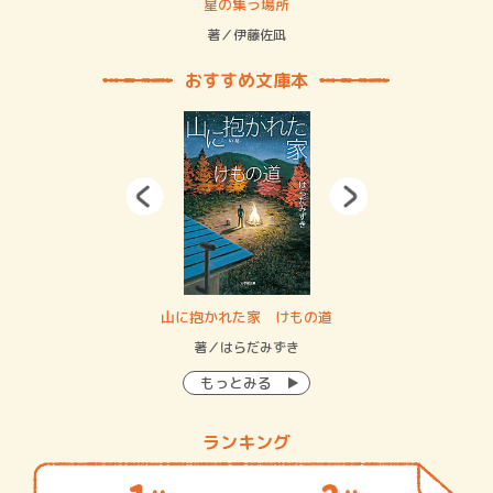
 二重拘束の…
星の集う場所
記憶
緒
著／伊藤佐凪
著／
おすすめ文庫本
・システム
山に抱かれた家 けもの道
神
イン…
著／はらだみずき
著
もっとみる
ランキング