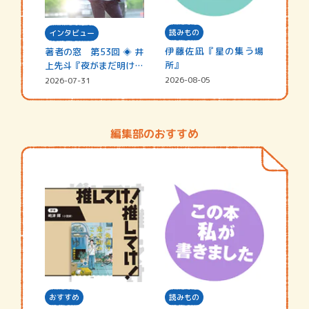
読みもの
インタビュー
伊藤佐凪『星の集う場
著者の窓 第53回 ◈ 井
所』
上先斗『夜がまだ明けな
い』
2026-08-05
2026-07-31
編集部のおすすめ
おすすめ
読みもの