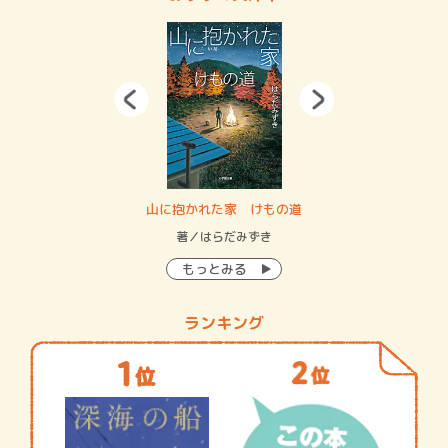
・システム
山に抱かれた家 けもの道
神
イン…
著／はらだみずき
著
もっとみる
ランキング