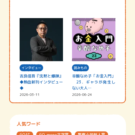
インタビュー
読みもの
吉良信吾『沈黙と爆弾』
辛酸なめ子「お金入門」
◆熱血新刊インタビュー
23．ギャラが発生し
◆
ない大人…
2026-03-11
2026-06-24
人気ワード
GOAT
GO-mono文学賞
警察小説新人賞