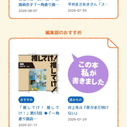
平井まさあきさん「スペ
塙麻衣子『一角通り商店
シャ…
街の…
2026-07-30
2026-08-07
編集部のおすすめ
おすすめ
読みもの
「推してけ！ 推して
井上先斗『夜がまだ明け
け！」第63回 ◆『一角
ない』
通り商店…
2026-07-29
2026-07-17