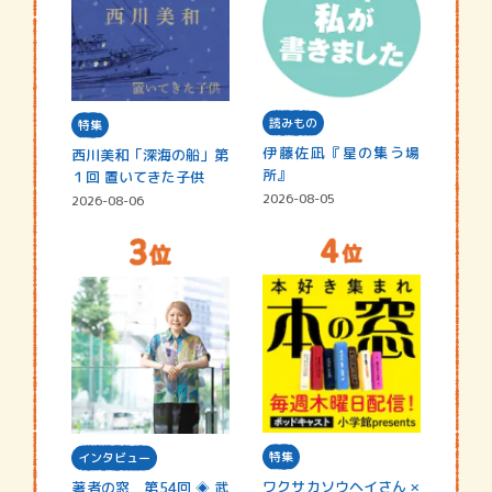
読みもの
特集
伊藤佐凪『星の集う場
西川美和「深海の船」第
所』
１回 置いてきた子供
2026-08-05
2026-08-06
特集
インタビュー
ワクサカソウヘイさん ×
著者の窓 第54回 ◈ 武