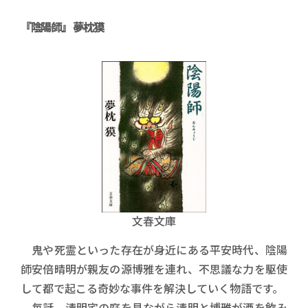
『陰陽師』 夢枕獏
文春文庫
鬼や死霊といった存在が身近にある平安時代、陰陽
師安倍晴明が親友の源博雅を連れ、不思議な力を駆使
して都で起こる奇妙な事件を解決していく物語です。
毎話、清明宅の庭を見ながら清明と博雅が酒を飲み