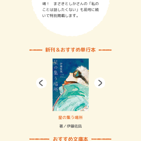
場！ まさきとしかさんの「私の
ことは話したくない」も前号に続
いて特別掲載します。
新刊＆おすすめ単行本
 二重拘束の…
星の集う場所
記憶
緒
著／伊藤佐凪
著／
おすすめ文庫本