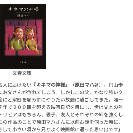
文春文庫
る人に届けたい
『キネマの神様』
（
原田マハ
著）。円山歩
にお父さんが倒れてしまう。しかしこの父、かなり強いク
金にと家庭を顧みずにやりたい放題に過ごしてきた。唯一
７年で２００冊を超える映画日記を目にし、歩は父との熱
トリビアはもちろん、親子、友人とそれぞれの絆を強くし
この作品のことで原田マハさんに以前お話を伺った時に、
そして小さい頃から兄とよく映画館に通った思い出です」