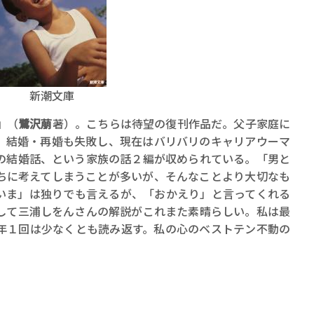
ロボット・イン・ザ・シ
著／デボラ・イン…
新潮文庫
』
（
鷺沢萠
著）。こちらは待望の復刊作品だ。父子家庭に
、結婚・再婚も失敗し、現在はバリバリのキャリアウーマ
の結婚話、という家族の話２編が収められている。「男と
ちに考えてしまうことが多いが、そんなことより大切なも
いま」は独りでも言えるが、「おかえり」と言ってくれる
して三浦しをんさんの解説がこれまた素晴らしい。私は最
年１回は少なくとも読み返す。私の心のベストテン不動の