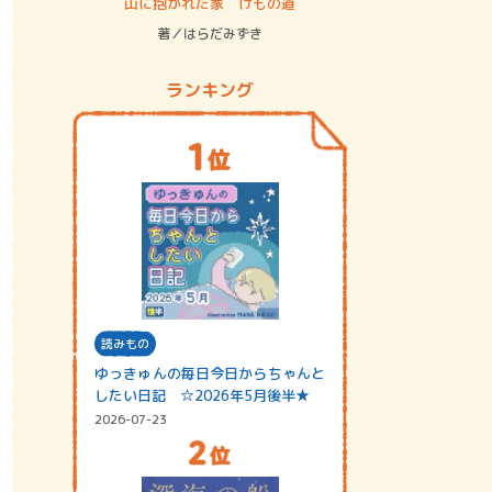
ステム
山に抱かれた家 けもの道
神無島
著／はらだみずき
著／あさ
ランキング
読みもの
ゆっきゅんの毎日今日からちゃんと
したい日記 ☆2026年5月後半★
2026-07-23