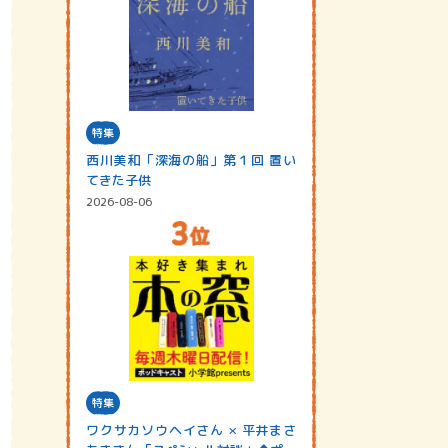
特集
西川美和「深海の船」第１回 置い
てきた子供
2026-08-06
特集
ワクサカソウヘイさん × 平井まさ