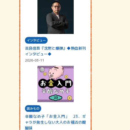
インタビュー
吉良信吾『沈黙と爆弾』◆熱血新刊
インタビュー◆
2026-03-11
読みもの
辛酸なめ子「お金入門」 23．ギ
ャラが発生しない大人のお稽古の醍
醐味