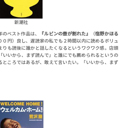
新潮社
年のベスト作品は、
『ルビンの壺が割れた』
（
宿野かほる
００円）良し、遅読家の私でも２時間以内に読めるボリュ
よりも読後に誰かと話したくなるというワクワク感。店頭
賞金稼ぎスリーサム！ 二重
「いいから、まず読んで」と誰にでも薦められるというの
著／川瀬七緒
るところではあるが、敢えて言いたい。「いいから、まず