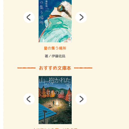
拘束の…
星の集う場所
記憶とツリ
著／伊藤佐凪
著／何 致
おすすめ文庫本