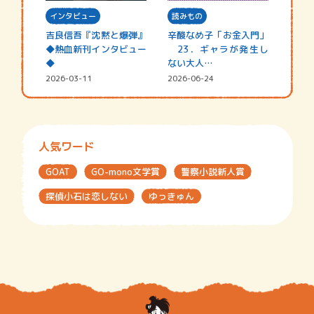
インタビュー
読みもの
吉良信吾『沈黙と爆弾』
辛酸なめ子「お金入門」
◆熱血新刊インタビュー
23．ギャラが発生し
◆
ない大人…
2026-03-11
2026-06-24
人気ワード
GOAT
GO-mono文学賞
警察小説新人賞
探偵小石は恋しない
ゆっきゅん