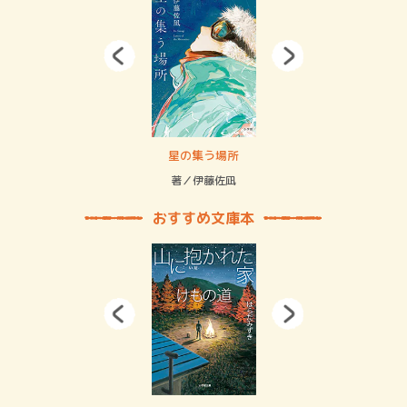
 二重拘束の…
星の集う場所
記憶
緒
著／伊藤佐凪
著／
おすすめ文庫本