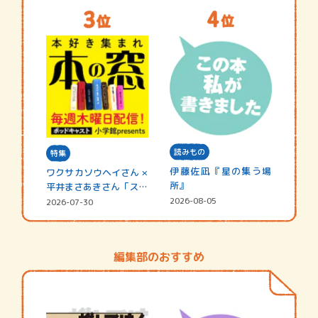
読みもの
特集
伊藤佐凪『星の集う場
ワクサカソウヘイさん ×
所』
平井まさあきさん「スペ
シャ…
2026-08-05
2026-07-30
編集部のおすすめ