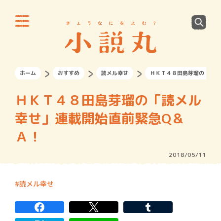
ホーム
おすすめ
読メル幸せ
ＨＫＴ４８田島芽瑠の「読メ
ＨＫＴ４８田島芽瑠の「読メル
幸せ」連載開始直前緊急Q＆
Ａ！
2018/05/11
読メル幸せ