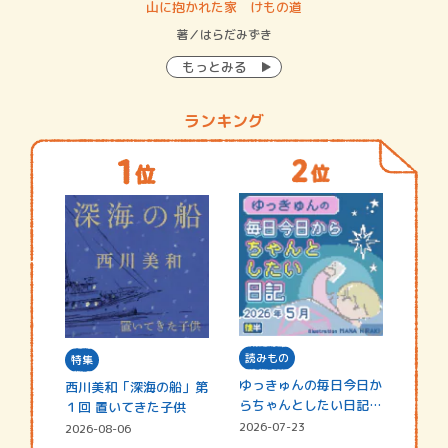
・システム
山に抱かれた家 けもの道
神
イン…
著／はらだみずき
著
もっとみる
ランキング
読みもの
特集
ゆっきゅんの毎日今日か
西川美和「深海の船」第
らちゃんとしたい日記
１回 置いてきた子供
☆202…
2026-07-23
2026-08-06