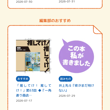
い』
シャ…
2026-07-31
2026-07-30
編集部のおすすめ
おすすめ
読みもの
「推してけ！ 推して
井上先斗『夜がまだ明け
け！」第63回 ◆『一角
ない』
通り商店…
2026-07-29
2026-07-17