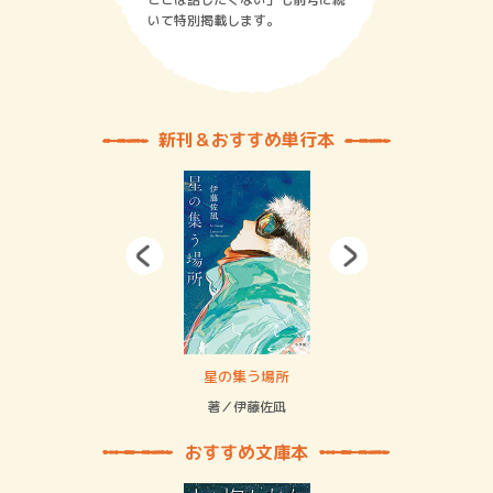
いて特別掲載します。
新刊＆おすすめ単行本
 二重拘束の…
星の集う場所
記憶
緒
著／伊藤佐凪
著／
おすすめ文庫本