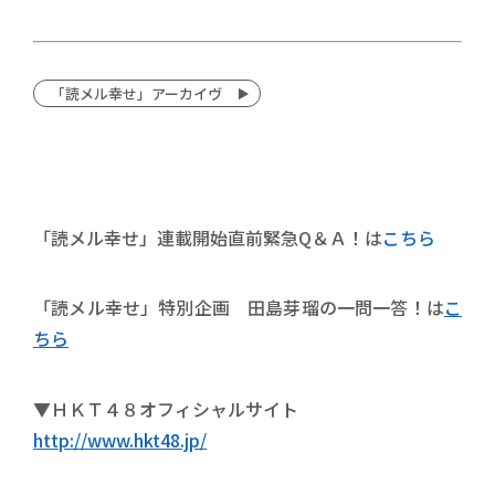
「読メル幸せ」アーカイヴ
「読メル幸せ」連載開始直前緊急Q＆Ａ！は
こちら
「読メル幸せ」特別企画 田島芽瑠の一問一答！は
こ
ちら
▼ＨＫＴ４８オフィシャルサイト
http://www.hkt48.jp/