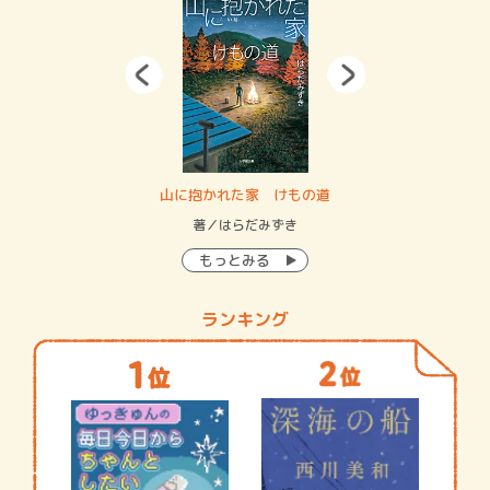
・システム
山に抱かれた家 けもの道
神
イン…
著／はらだみずき
著
もっとみる
ランキング