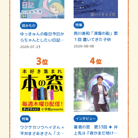
特集
読みもの
西川美和「深海の船」第
ゆっきゅんの毎日今日か
１回 置いてきた子供
らちゃんとしたい日記
☆202…
2026-08-06
2026-07-23
インタビュー
特集
著者の窓 第53回 ◈ 井
ワクサカソウヘイさん ×
上先斗『夜がまだ明けな
平井まさあきさん「スペ