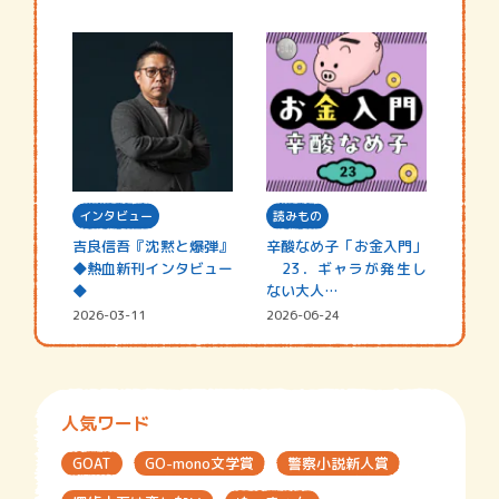
インタビュー
読みもの
吉良信吾『沈黙と爆弾』
辛酸なめ子「お金入門」
◆熱血新刊インタビュー
23．ギャラが発生し
◆
ない大人…
2026-03-11
2026-06-24
人気ワード
GOAT
GO-mono文学賞
警察小説新人賞