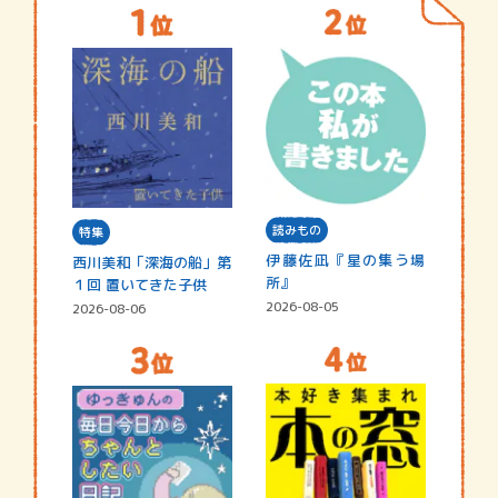
読みもの
特集
伊藤佐凪『星の集う場
西川美和「深海の船」第
所』
１回 置いてきた子供
2026-08-05
2026-08-06