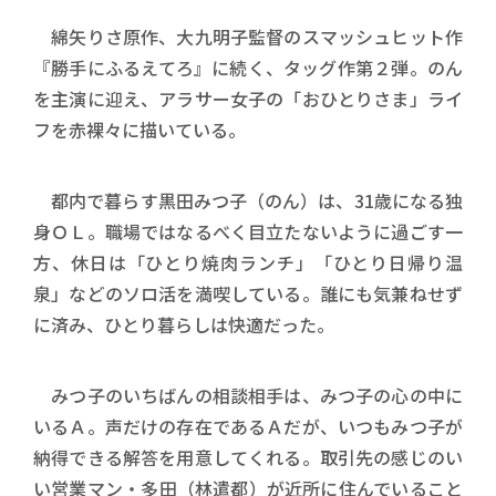
綿矢りさ原作、大九明子監督のスマッシュヒット作
『勝手にふるえてろ』に続く、タッグ作第２弾。のん
を主演に迎え、アラサー女子の「おひとりさま」ライ
フを赤裸々に描いている。
都内で暮らす黒田みつ子（のん）は、31歳になる独
身ＯＬ。職場ではなるべく目立たないように過ごす一
方、休日は「ひとり焼肉ランチ」「ひとり日帰り温
泉」などのソロ活を満喫している。誰にも気兼ねせず
に済み、ひとり暮らしは快適だった。
みつ子のいちばんの相談相手は、みつ子の心の中に
いるＡ。声だけの存在であるＡだが、いつもみつ子が
納得できる解答を用意してくれる。取引先の感じのい
い営業マン・多田（林遣都）が近所に住んでいること