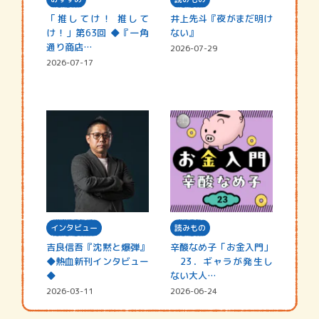
「推してけ！ 推して
井上先斗『夜がまだ明け
け！」第63回 ◆『一角
ない』
通り商店…
2026-07-29
2026-07-17
インタビュー
読みもの
吉良信吾『沈黙と爆弾』
辛酸なめ子「お金入門」
◆熱血新刊インタビュー
23．ギャラが発生し
◆
ない大人…
2026-03-11
2026-06-24