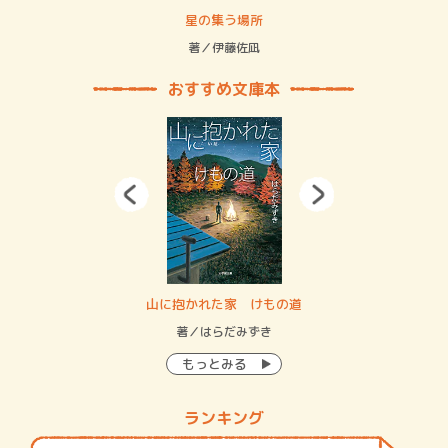
 二重拘束の…
星の集う場所
記憶
緒
著／伊藤佐凪
著／
おすすめ文庫本
・システム
山に抱かれた家 けもの道
神
イン…
著／はらだみずき
著
もっとみる
ランキング