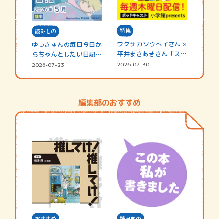
特集
読みもの
ワクサカソウヘイさん ×
ゆっきゅんの毎日今日か
平井まさあきさん「スペ
らちゃんとしたい日記
シャ…
☆202…
2026-07-30
2026-07-23
編集部のおすすめ
おすすめ
読みもの