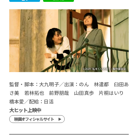
監督・脚本：大九明子／出演：のん 林遣都 臼田あ
さ美 若林拓也 前野朋哉 山田真歩 片桐はいり
橋本愛／配給：日活
大ヒット上映中
映画オフィシャルサイト