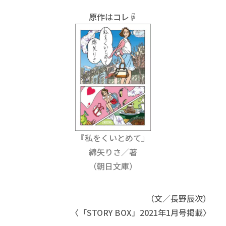
原作はコレ☟
『私をくいとめて』
綿矢りさ／著
（朝日文庫）
（文／長野辰次）
〈「STORY BOX」2021年1月号掲載〉