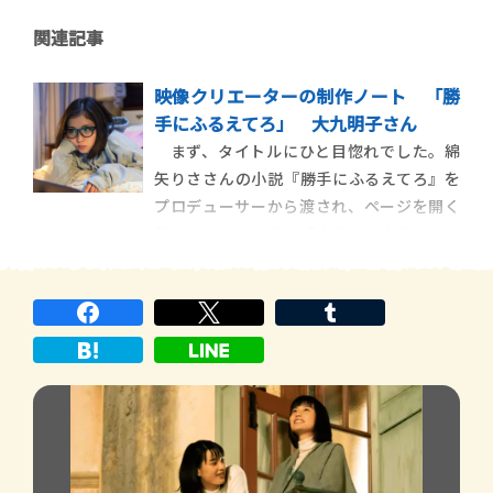
関連記事
映像クリエーターの制作ノート 「勝
手にふるえてろ」 大九明子さん
まず、タイトルにひと目惚れでした。綿
矢りささんの小説『勝手にふるえてろ』を
プロデューサーから渡され、ページを開く
前から若い女の子が「大変だ、大変だ」と
暴れ倒しているイメージが湧いてきたんで
す。私自身が20代の頃はお笑い芸人を目指
していたこともあり、他人事じゃない作品
だなと直感しました。 実際に読 […]