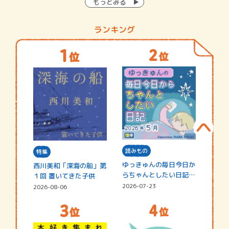
もっとみる
ランキング
読みもの
特集
ゆっきゅんの毎日今日か
西川美和「深海の船」第
らちゃんとしたい日記
１回 置いてきた子供
☆202…
2026-07-23
2026-08-06