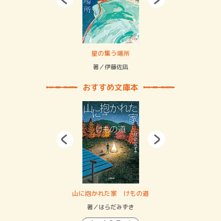
 二重拘束の…
星の集う場所
記憶
緒
著／伊藤佐凪
著／
おすすめ文庫本
・システム
山に抱かれた家 けもの道
神
イン…
著／はらだみずき
著