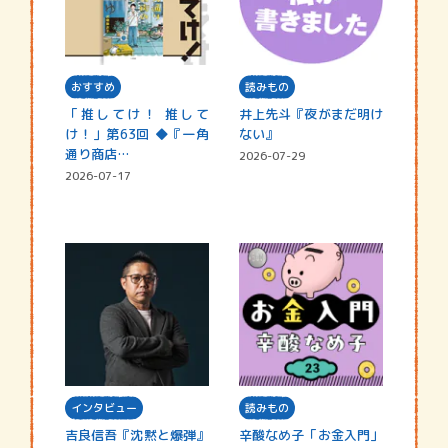
おすすめ
読みもの
「推してけ！ 推して
井上先斗『夜がまだ明け
け！」第63回 ◆『一角
ない』
通り商店…
2026-07-29
2026-07-17
インタビュー
読みもの
吉良信吾『沈黙と爆弾』
辛酸なめ子「お金入門」