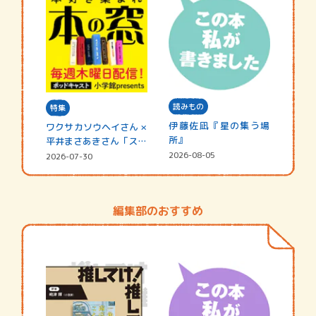
読みもの
特集
伊藤佐凪『星の集う場
ワクサカソウヘイさん ×
所』
平井まさあきさん「スペ
シャ…
2026-08-05
2026-07-30
編集部のおすすめ