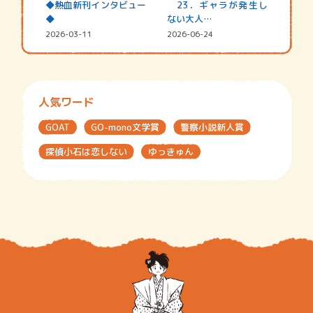
◆熱血新刊インタビュー
23．ギャラが発生し
◆
ない大人…
2026-03-11
2026-06-24
人気ワード
GOAT
GO-mono文学賞
警察小説新人賞
探偵小石は恋しない
ゆっきゅん