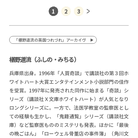
1
2
3
「椹野道流の英国つれづれ」アーカイヴ
椹野道流（ふしの・みちる）
兵庫県出身。1996年「人買奇談」で講談社の第３回ホ
ワイトハート大賞エンタテインメント小説部門の佳作
を受賞。1997年に発売された同作に始まる「奇談」シ
リーズ（講談社Ｘ文庫ホワイトハート）が人気となり
ロングシリーズに。一方で、法医学教室の監察医とし
ての経験も生かし、「鬼籍通覧」シリーズ（講談社文
庫）など監察医もののミステリも発表。ほかに「最後
の晩ごはん」「ローウェル骨董店の事件簿」（角川文