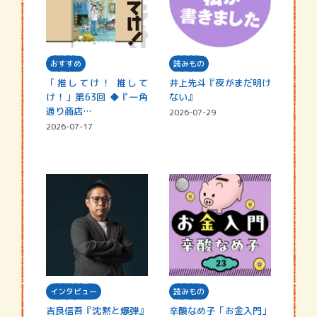
おすすめ
読みもの
「推してけ！ 推して
井上先斗『夜がまだ明け
け！」第63回 ◆『一角
ない』
通り商店…
2026-07-29
2026-07-17
インタビュー
読みもの
吉良信吾『沈黙と爆弾』
辛酸なめ子「お金入門」