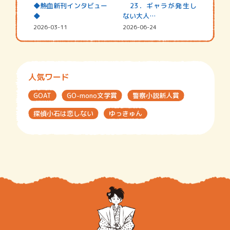
◆熱血新刊インタビュー
23．ギャラが発生し
◆
ない大人…
2026-03-11
2026-06-24
人気ワード
GOAT
GO-mono文学賞
警察小説新人賞
探偵小石は恋しない
ゆっきゅん