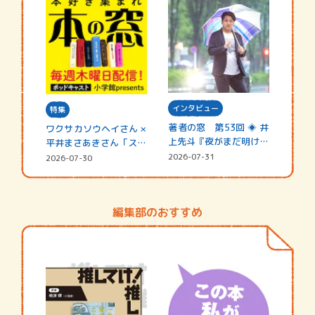
インタビュー
特集
著者の窓 第53回 ◈ 井
ワクサカソウヘイさん ×
上先斗『夜がまだ明けな
平井まさあきさん「スペ
い』
シャ…
2026-07-31
2026-07-30
編集部のおすすめ