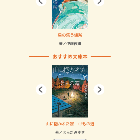
 二重拘束の…
星の集う場所
記憶
緒
著／伊藤佐凪
著／
おすすめ文庫本
・システム
山に抱かれた家 けもの道
神
イン…
著／はらだみずき
著