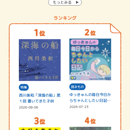
もっとみる
ランキング
読みもの
特集
ゆっきゅんの毎日今日か
西川美和「深海の船」第
らちゃんとしたい日記
１回 置いてきた子供
☆202…
2026-07-23
2026-08-06