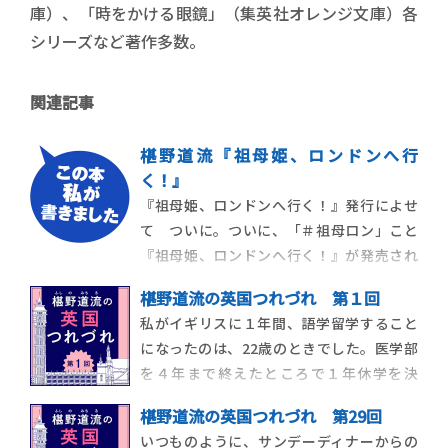
庫）、「時をかける眼鏡」（集英社オレンジ文庫）各
シリーズなど著作多数。
関連記事
椹野道流『祖母姫、ロンドンへ行
く！』
『祖母姫、ロンドンへ行く！』発行によせ
て ついに。ついに、「＃祖母ロン」こと
『祖母姫、ロンドンへ行く！』が発売され
ました！若き日の私が、祖母とふたりでロ
椹野道流の英国つれづれ 第１回
ンドンを旅したときの、珍道中の記録で
私がイギリスに１年間、語学留学すること
す。そもそものきっかけは、「ステキブンゲ
になったのは、22歳のときでした。医学部
イ」さんのウェブサイトで、エッセイの連
を４年まで終えたところで１年休学を決
載コーナーをいただいたこと。ずっとエッ
め、それまでちまちまアルバイトで貯めた
セイを書きたいと
椹野道流の英国つれづれ 第29回
お金をかき集め、現地の語学学校と連絡を
いつものように、サンデーディナーからの
取って入学を決め、飛行機のチケットを往