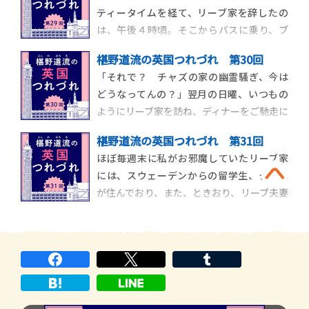
ティータイムを経て、リーブ家を辞したの
復分押さえ（当時は、帰りのチケットを前
は、午後４時頃。そこからバスに乗り、ブ
払いで持っている、つまりちゃんと帰国す
ライトンの中心部にあるバス停で下りて、
る意思があると表
椹野道流の英国つれづれ 第30回
海岸沿いの通りを我が家までてくてくと歩
「それで？ チャズの家の幽霊騒ぎ、今は
いて帰ります。ブライトンは有名なリゾー
どうなってんの？」翌月の日曜、いつもの
ト地で、夏になると海水浴客でビーチはご
ようにリーブ家を訪ね、ディナーをご馳走に
った返すそうですが、今はまだ、浜辺を散
なっていたとき、そう訊ねてきたのは、珍し
策する人はちらほ
椹野道流の英国つれづれ 第31回
く家にいたスウェーデンからの留学生、ク
ほぼ毎週末に私がお邪魔していたリーブ家
リスでした。週末は遊びに忙しい彼女は、
には、スウェーデンからの留学生、クリス
ほとんど家におらず、彼女と顔を合わせた
が住んでおり、また、ときおり、リーブ夫妻
ことは数えるほどしかありません。よって、
の子供たちや孫たちが訪ねてくることがあ
幽霊の話を
りました。10代、20代の孫たちにとって
は、クリス同様、サンデー・ディナーとそ
の後のお茶会は、退屈極まりない、年寄り
臭い行事だったようで、彼らは食事の後、
すぐにどこか