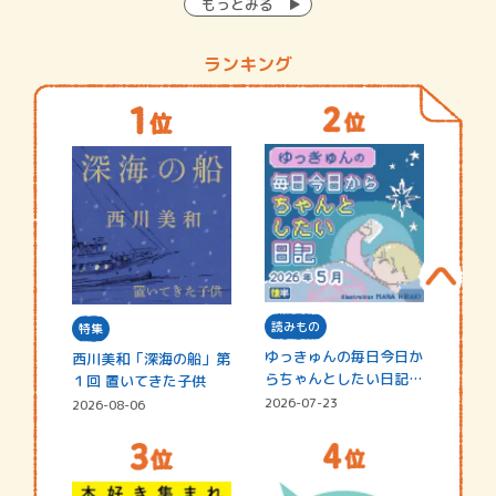
もっとみる
ランキング
読みもの
特集
ゆっきゅんの毎日今日か
西川美和「深海の船」第
らちゃんとしたい日記
１回 置いてきた子供
☆202…
2026-07-23
2026-08-06