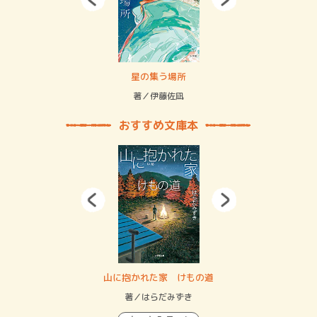
 二重拘束の…
星の集う場所
記憶
緒
著／伊藤佐凪
著／
おすすめ文庫本
・システム
山に抱かれた家 けもの道
神
イン…
著／はらだみずき
著