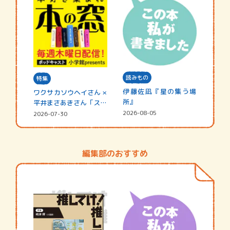
読みもの
特集
伊藤佐凪『星の集う場
ワクサカソウヘイさん ×
所』
平井まさあきさん「スペ
シャ…
2026-08-05
2026-07-30
編集部のおすすめ