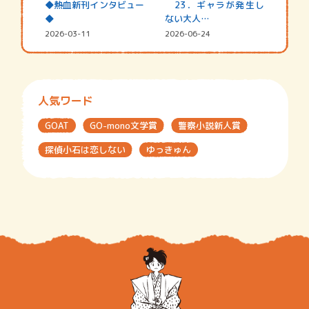
◆熱血新刊インタビュー
23．ギャラが発生し
◆
ない大人…
2026-03-11
2026-06-24
人気ワード
GOAT
GO-mono文学賞
警察小説新人賞
探偵小石は恋しない
ゆっきゅん