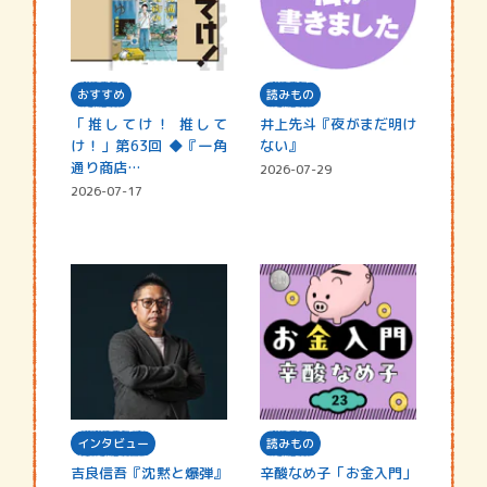
おすすめ
読みもの
「推してけ！ 推して
井上先斗『夜がまだ明け
け！」第63回 ◆『一角
ない』
通り商店…
2026-07-29
2026-07-17
インタビュー
読みもの
吉良信吾『沈黙と爆弾』
辛酸なめ子「お金入門」