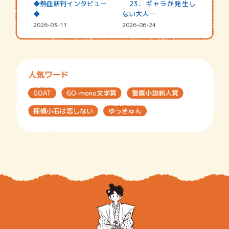
◆熱血新刊インタビュー
23．ギャラが発生し
◆
ない大人…
2026-03-11
2026-06-24
人気ワード
GOAT
GO-mono文学賞
警察小説新人賞
探偵小石は恋しない
ゆっきゅん