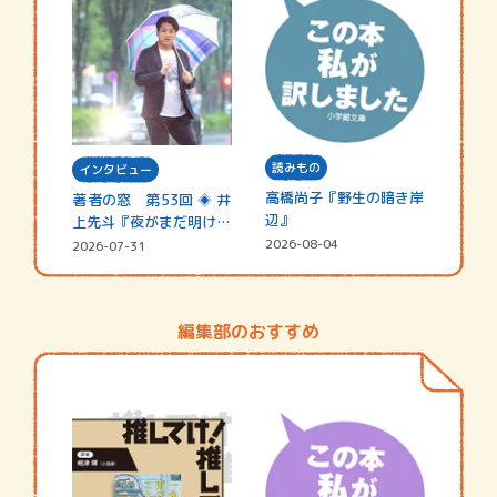
読みもの
インタビュー
高橋尚子『野生の暗き岸
著者の窓 第53回 ◈ 井
辺』
上先斗『夜がまだ明けな
い』
2026-08-04
2026-07-31
編集部のおすすめ