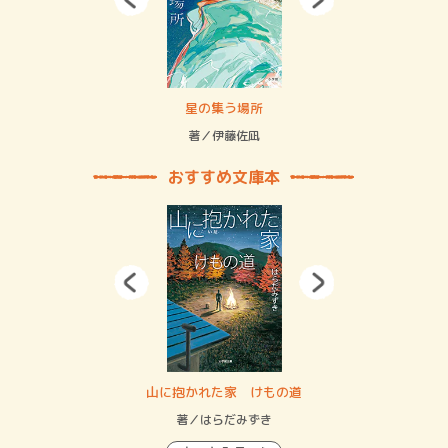
 二重拘束の…
星の集う場所
記憶
緒
著／伊藤佐凪
著／
おすすめ文庫本
・システム
山に抱かれた家 けもの道
神
イン…
著／はらだみずき
著