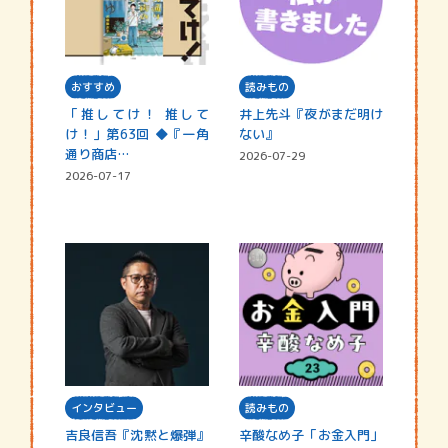
おすすめ
読みもの
「推してけ！ 推して
井上先斗『夜がまだ明け
け！」第63回 ◆『一角
ない』
通り商店…
2026-07-29
2026-07-17
インタビュー
読みもの
吉良信吾『沈黙と爆弾』
辛酸なめ子「お金入門」