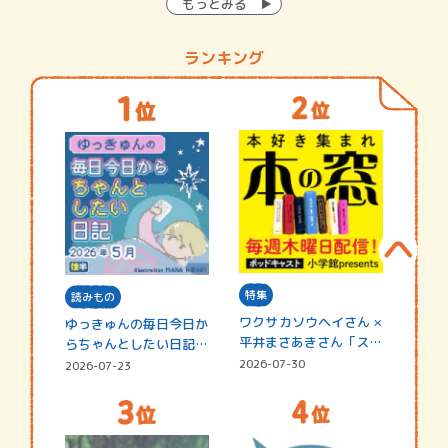
もっとみる
ランキング
特集
読みもの
ワクサカソウヘイさん ×
ゆっきゅんの毎日今日か
平井まさあきさん「スペ
らちゃんとしたい日記
シャ…
☆202…
2026-07-30
2026-07-23