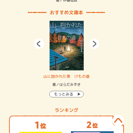
緒
著／伊藤佐凪
著／
おすすめ文庫本
・システム
山に抱かれた家 けもの道
神
イン…
著／はらだみずき
著
もっとみる
ランキング