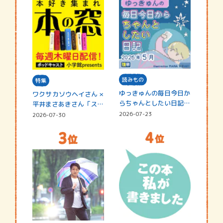
読みもの
特集
ゆっきゅんの毎日今日か
ワクサカソウヘイさん ×
らちゃんとしたい日記
平井まさあきさん「スペ
☆202…
シャ…
2026-07-23
2026-07-30