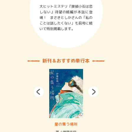
大ヒットミステリ『探偵小石は恋
しない』待望の続編が本誌に登
場！ まさきとしかさんの「私の
ことは話したくない」も前号に続
いて特別掲載します。
新刊＆おすすめ単行本
 二重拘束の…
星の集う場所
記憶