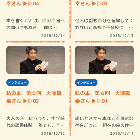
幸さん ▶︎▷04
幸さん ▶︎▷03
本を書くことは、自分自身へ
他人は誰も自分を理解してく
の問いでもある 僕は…
れないと高校で不登校に 僕
は長野…
2018/12/14
2018/12/13
インタビュー
インタビュー
私の本 第６回 大澤真
私の本 第６回 大澤真
幸さん ▶︎▷02
幸さん ▶︎▷01
大人の入口に立った、中学時
幼いときから本はごく身近な
代の読書体験 誰でも、＂こ
存在だった 現在の僕の仕事
のとき…
は、本…
2018/12/12
2018/12/11