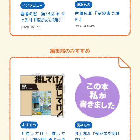
読みもの
インタビュー
伊藤佐凪『星の集う場
著者の窓 第53回 ◈ 井
所』
上先斗『夜がまだ明けな
い』
2026-08-05
2026-07-31
編集部のおすすめ
おすすめ
読みもの
「推してけ！ 推して
井上先斗『夜がまだ明け
け！」第63回 ◆『一角
ない』