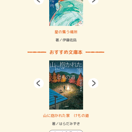
 二重拘束の…
星の集う場所
記憶
緒
著／伊藤佐凪
著／
おすすめ文庫本
・システム
山に抱かれた家 けもの道
神
イン…
著／はらだみずき
著