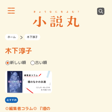
ホーム
木下淳子
木下淳子
新しい順
古い順
おすすめ
◎編集者コラム◎ 『壜の