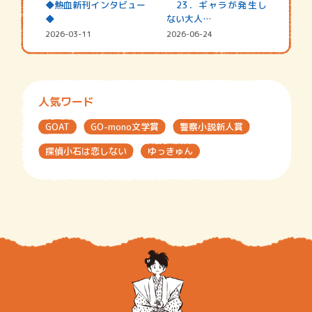
◆熱血新刊インタビュー
23．ギャラが発生し
◆
ない大人…
2026-03-11
2026-06-24
人気ワード
GOAT
GO-mono文学賞
警察小説新人賞
探偵小石は恋しない
ゆっきゅん