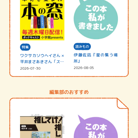
読みもの
特集
伊藤佐凪『星の集う場
ワクサカソウヘイさん ×
所』
平井まさあきさん「スペ
シャ…
2026-08-05
2026-07-30
編集部のおすすめ