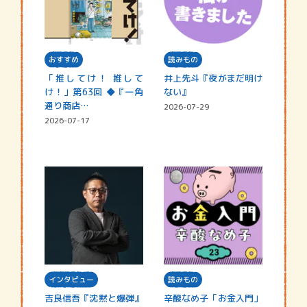
おすすめ
読みもの
「推してけ！ 推して
井上先斗『夜がまだ明け
け！」第63回 ◆『一角
ない』
通り商店…
2026-07-29
2026-07-17
インタビュー
読みもの
吉良信吾『沈黙と爆弾』
辛酸なめ子「お金入門」