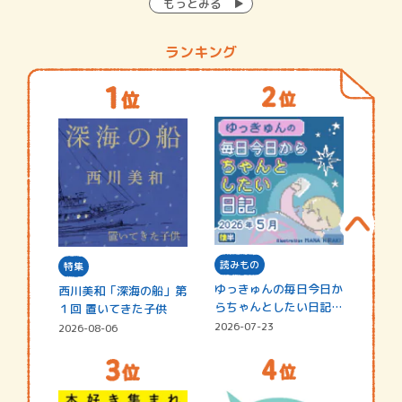
もっとみる
ランキング
読みもの
特集
ゆっきゅんの毎日今日か
西川美和「深海の船」第
らちゃんとしたい日記
１回 置いてきた子供
☆202…
2026-07-23
2026-08-06