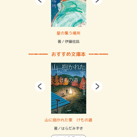
 二重拘束の…
星の集う場所
記憶
緒
著／伊藤佐凪
著／
おすすめ文庫本
・システム
山に抱かれた家 けもの道
神
イン…
著／はらだみずき
著