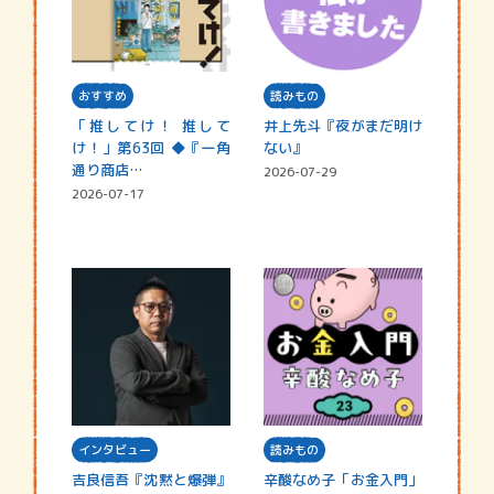
おすすめ
読みもの
「推してけ！ 推して
井上先斗『夜がまだ明け
け！」第63回 ◆『一角
ない』
通り商店…
2026-07-29
2026-07-17
インタビュー
読みもの
吉良信吾『沈黙と爆弾』
辛酸なめ子「お金入門」