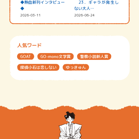
◆熱血新刊インタビュー
23．ギャラが発生し
◆
ない大人…
2026-03-11
2026-06-24
人気ワード
GOAT
GO-mono文学賞
警察小説新人賞
探偵小石は恋しない
ゆっきゅん