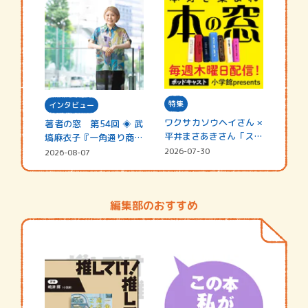
特集
インタビュー
ワクサカソウヘイさん ×
著者の窓 第54回 ◈ 武
平井まさあきさん「スペ
塙麻衣子『一角通り商店
シャ…
街の…
2026-07-30
2026-08-07
編集部のおすすめ