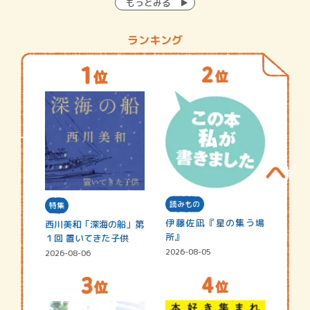
もっとみる
ランキング
読みもの
特集
伊藤佐凪『星の集う場
西川美和「深海の船」第
所』
１回 置いてきた子供
2026-08-05
2026-08-06