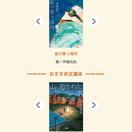
 二重拘束の…
星の集う場所
記憶
緒
著／伊藤佐凪
著／
おすすめ文庫本