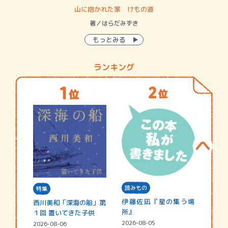
・システム
山に抱かれた家 けもの道
神
イン…
著／はらだみずき
著
もっとみる
ランキング
読みもの
特集
伊藤佐凪『星の集う場
西川美和「深海の船」第
所』
１回 置いてきた子供
2026-08-05
2026-08-06