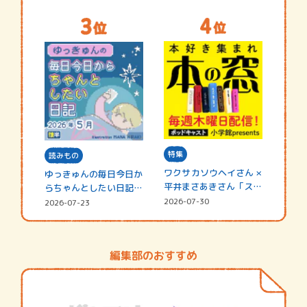
特集
読みもの
ワクサカソウヘイさん ×
ゆっきゅんの毎日今日か
平井まさあきさん「スペ
らちゃんとしたい日記
シャ…
☆202…
2026-07-30
2026-07-23
編集部のおすすめ