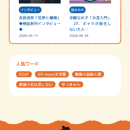
インタビュー
読みもの
吉良信吾『沈黙と爆弾』
辛酸なめ子「お金入門」
◆熱血新刊インタビュー
23．ギャラが発生し
◆
ない大人…
2026-03-11
2026-06-24
人気ワード
GOAT
GO-mono文学賞
警察小説新人賞
探偵小石は恋しない
ゆっきゅん