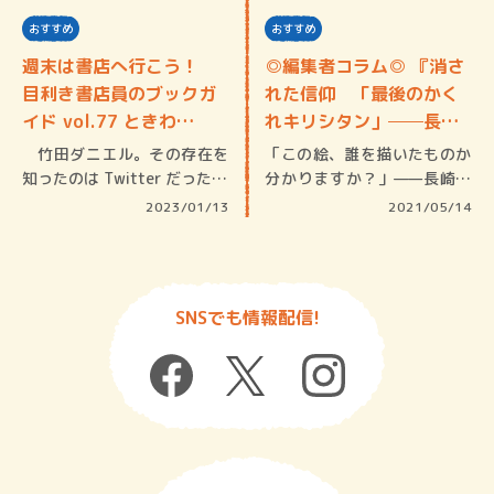
おすすめ
おすすめ
週末は書店へ行こう！
◎編集者コラム◎ 『消さ
目利き書店員のブックガ
れた信仰 「最後のかく
イド vol.77 ときわ…
れキリシタン」──長
崎・…
竹田ダニエル。その存在を
「この絵、誰を描いたものか
知ったのは Twitter だった…
分かりますか？」——長崎で
の取材か…
2023/01/13
2021/05/14
SNSでも情報配信!