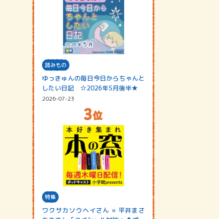
読みもの
ゆっきゅんの毎日今日からちゃんと
したい日記 ☆2026年5月後半★
2026-07-23
特集
ワクサカソウヘイさん × 平井まさ