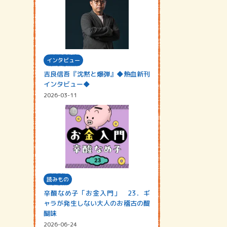
インタビュー
吉良信吾『沈黙と爆弾』◆熱血新刊
インタビュー◆
2026-03-11
読みもの
辛酸なめ子「お金入門」 23．ギ
ャラが発生しない大人のお稽古の醍
醐味
2026-06-24