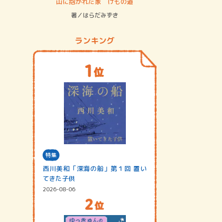
ステム
山に抱かれた家 けもの道
神無島
著／はらだみずき
著／あさ
ランキング
特集
西川美和「深海の船」第１回 置い
てきた子供
2026-08-06