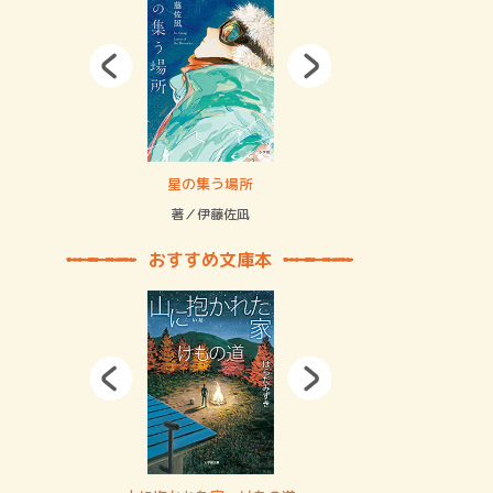
拘束の…
星の集う場所
記憶とツリ
著／伊藤佐凪
著／何 致
おすすめ文庫本