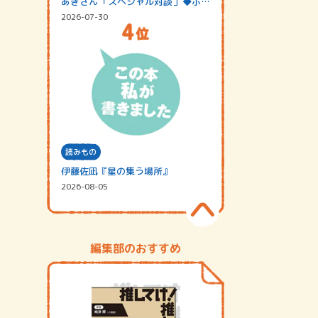
あきさん「スペシャル対談」◆ポッ
ドキャスト…
2026-07-30
読みもの
伊藤佐凪『星の集う場所』
2026-08-05
編集部のおすすめ