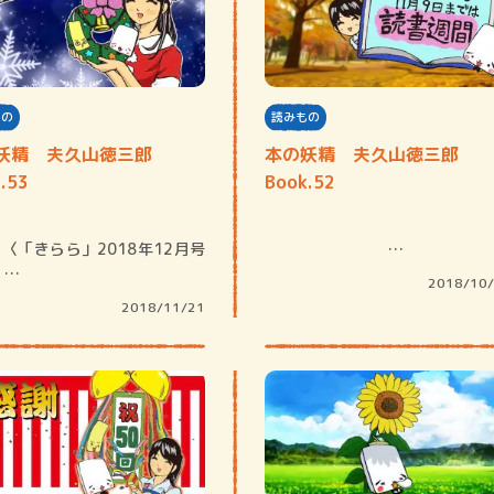
もの
読みもの
妖精 夫久山徳三郎
本の妖精 夫久山徳三郎
.53
Book.52
賞金稼ぎスリーサム！ 二重
著／川瀬七緒
…
〉…
2018/10
2018/11/21