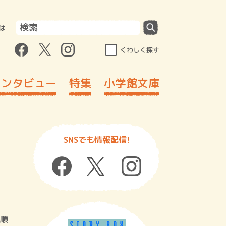
は
くわしく探す
インタビュー
特集
小学館文庫
SNSでも情報配信!
順