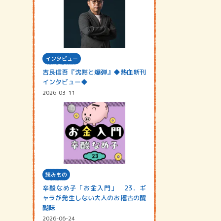
インタビュー
吉良信吾『沈黙と爆弾』◆熱血新刊
インタビュー◆
2026-03-11
読みもの
辛酸なめ子「お金入門」 23．ギ
ャラが発生しない大人のお稽古の醍
醐味
2026-06-24