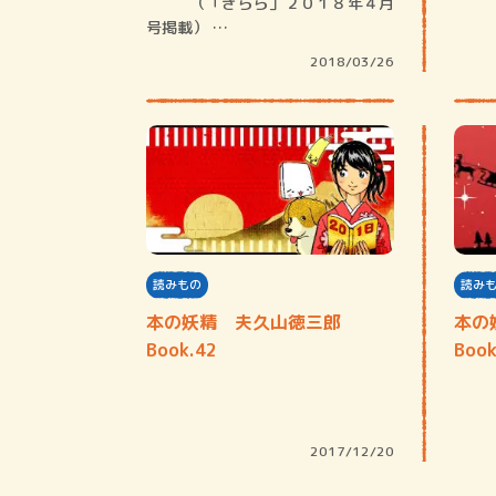
（「きらら」２０１８年４月
号掲載） …
2018/03/26
読みもの
読み
本の妖精 夫久山徳三郎
本の
Book.42
Book
2017/12/20