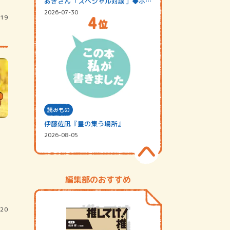
あきさん「スペシャル対談」◆ポッ
ドキャスト…
2026-07-30
/19
読みもの
伊藤佐凪『星の集う場所』
2026-08-05
編集部のおすすめ
/20