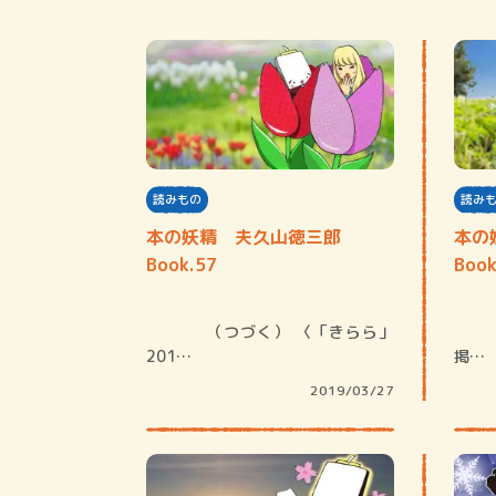
読みもの
読み
本の妖精 夫久山徳三郎
本の
Book.57
Book
（つづく） 〈「きらら」
〈「きらら」2019年3月号
201…
掲…
2019/03/27