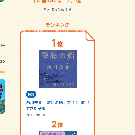
ステム
山に抱かれた家 けもの道
神無島
著／はらだみずき
著／あさ
ランキング
/20
特集
西川美和「深海の船」第１回 置い
てきた子供
2026-08-06