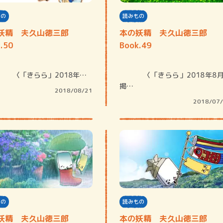
ロボット・イン・ザ・シ
著／デボラ・イン…
もの
読みもの
妖精 夫久山徳三郎
本の妖精 夫久山徳三郎
.50
Book.49
〈「きらら」2018年…
〈「きらら」2018年8月号
掲…
2018/08/21
2018/07
もの
読みもの
妖精 夫久山徳三郎
本の妖精 夫久山徳三郎