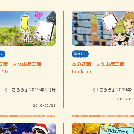
もの
読みもの
妖精 夫久山徳三郎
本の妖精 夫久山徳三郎
.56
Book.55
〈「きらら」2019年
2019/01
2019/02/28