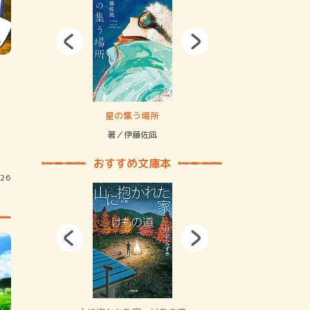
拘束の…
星の集う場所
記憶とツリ
著／伊藤佐凪
著／何 致
おすすめ文庫本
/26