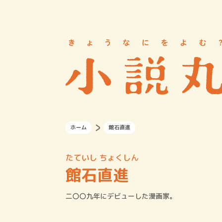
ホーム
館石直進
たていし ちょくしん
館石直進
二〇〇九年にデビューした漫画家。