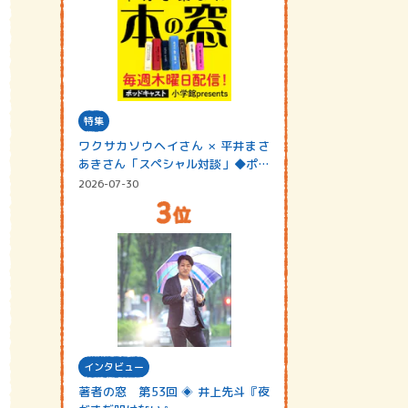
特集
ワクサカソウヘイさん × 平井まさ
あきさん「スペシャル対談」◆ポッ
ドキャスト…
2026-07-30
インタビュー
著者の窓 第53回 ◈ 井上先斗『夜