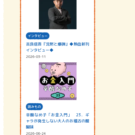
インタビュー
吉良信吾『沈黙と爆弾』◆熱血新刊
インタビュー◆
2026-03-11
読みもの
辛酸なめ子「お金入門」 23．ギ
ャラが発生しない大人のお稽古の醍
醐味
2026-06-24