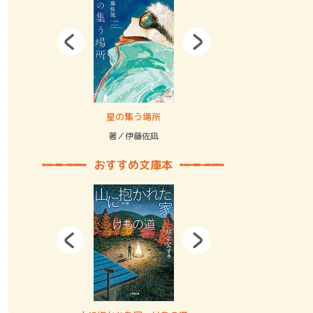
拘束の…
星の集う場所
記憶とツリ
著／伊藤佐凪
著／何 致
おすすめ文庫本