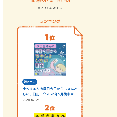
ステム
山に抱かれた家 けもの道
神無島
著／はらだみずき
著／あさ
ランキング
読みもの
ゆっきゅんの毎日今日からちゃんと
したい日記 ☆2026年5月後半★
2026-07-23