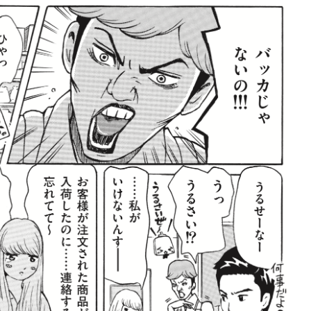
賞金稼ぎスリーサム！ 二重
著／川瀬七緒