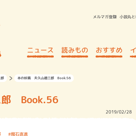
メルマガ登録
小説丸と
ニュース
読みもの
おすすめ
三郎
本の妖精 夫久山徳三郎 Book.56
 Book.56
2019/02/28
郎
館石直進