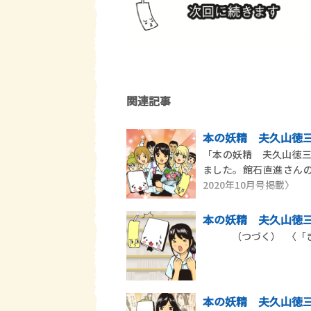
関連記事
本の妖精 夫久山徳三郎
「本の妖精 夫久山徳
ました。館石直進さんの
2020年10月号掲載〉
本の妖精 夫久山徳三郎
（つづく） 〈「きら
本の妖精 夫久山徳三郎