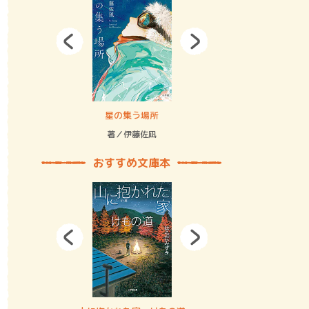
拘束の…
星の集う場所
記憶とツリ
著／伊藤佐凪
著／何 致
おすすめ文庫本