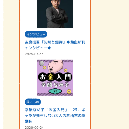
インタビュー
吉良信吾『沈黙と爆弾』◆熱血新刊
インタビュー◆
2026-03-11
読みもの
辛酸なめ子「お金入門」 23．ギ
ャラが発生しない大人のお稽古の醍
醐味
2026-06-24