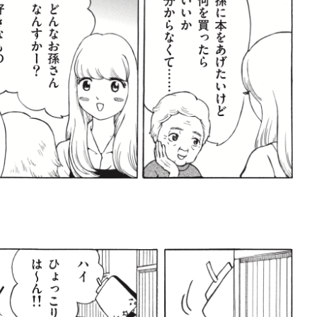
賞金稼ぎスリーサム！ 二重
著／川瀬七緒