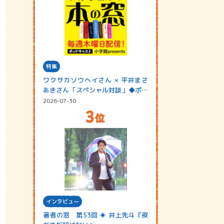
特集
ワクサカソウヘイさん × 平井まさ
あきさん「スペシャル対談」◆ポッ
ドキャスト…
2026-07-30
インタビュー
著者の窓 第53回 ◈ 井上先斗『夜