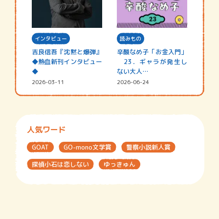
インタビュー
読みもの
吉良信吾『沈黙と爆弾』
辛酸なめ子「お金入門」
◆熱血新刊インタビュー
23．ギャラが発生し
◆
ない大人…
2026-03-11
2026-06-24
人気ワード
GOAT
GO-mono文学賞
警察小説新人賞
探偵小石は恋しない
ゆっきゅん