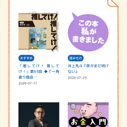
おすすめ
読みもの
「推してけ！ 推して
井上先斗『夜がまだ明け
け！」第63回 ◆『一角
ない』
通り商店…
2026-07-29
2026-07-17