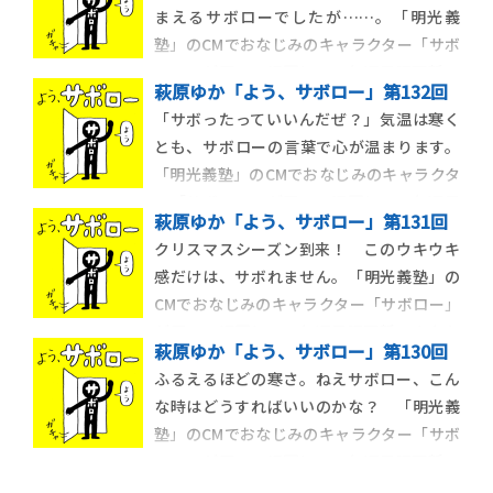
まえるサボローでしたが……。「明光義
塾」のCMでおなじみのキャラクター「サボ
ロー」が四コマ漫画に！ 毎週日曜更新。
萩原ゆか「よう、サボロー」第132回
あなたを怠惰な世界に誘います。
「サボったっていいんだぜ？」気温は寒く
とも、サボローの言葉で心が温まります。
「明光義塾」のCMでおなじみのキャラクタ
ー「サボロー」が四コマ漫画に！ 毎週日
萩原ゆか「よう、サボロー」第131回
曜更新。あなたを怠惰な世界に誘います。
クリスマスシーズン到来！ このウキウキ
感だけは、サボれません。「明光義塾」の
CMでおなじみのキャラクター「サボロー」
が四コマ漫画に！ 毎週日曜更新。あなた
萩原ゆか「よう、サボロー」第130回
を怠惰な世界に誘います。
ふるえるほどの寒さ。ねえサボロー、こん
な時はどうすればいいのかな？ 「明光義
塾」のCMでおなじみのキャラクター「サボ
ロー」が四コマ漫画に！ 毎週日曜更新。
あなたを怠惰な世界に誘います。