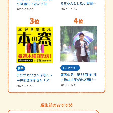
らちゃんとしたい日記
１回 置いてきた子供
☆202…
2026-07-23
2026-08-06
インタビュー
特集
著者の窓 第53回 ◈ 井
ワクサカソウヘイさん ×
上先斗『夜がまだ明けな
平井まさあきさん「スペ
い』
シャ…
2026-07-31
2026-07-30
編集部のおすすめ