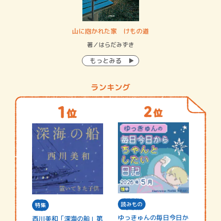
・システム
山に抱かれた家 けもの道
神
イン…
著／はらだみずき
著
もっとみる
ランキング
読みもの
特集
ゆっきゅんの毎日今日か
西川美和「深海の船」第