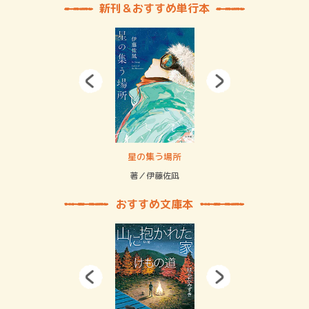
新刊＆おすすめ単行本
 二重拘束の…
星の集う場所
記憶
緒
著／伊藤佐凪
著／
おすすめ文庫本