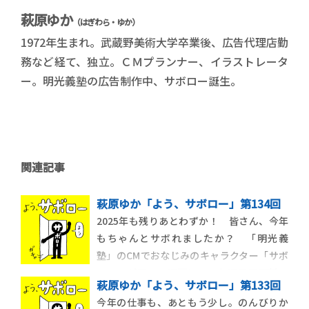
萩原ゆか
（はぎわら・ゆか）
1972年生まれ。武蔵野美術大学卒業後、広告代理店勤
務など経て、独立。ＣＭプランナー、イラストレータ
ー。明光義塾の広告制作中、サボロー誕生。
関連記事
萩原ゆか「よう、サボロー」第134回
2025年も残りあとわずか！ 皆さん、今年
もちゃんとサボれましたか？ 「明光義
塾」のCMでおなじみのキャラクター「サボ
ロー」が四コマ漫画に！ 毎週日曜更新。
萩原ゆか「よう、サボロー」第133回
あなたを怠惰な世界に誘います。
今年の仕事も、あともう少し。のんびりか