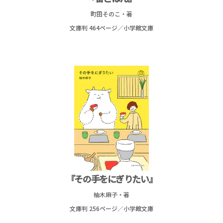
町田そのこ・著
文庫判 464ページ／
小学館文庫
『その手をにぎりたい』
柚木麻子・著
文庫判 256ページ／
小学館文庫