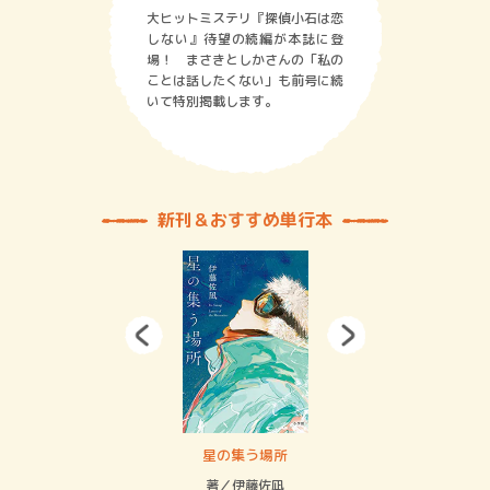
大ヒットミステリ『探偵小石は恋
しない』待望の続編が本誌に登
場！ まさきとしかさんの「私の
ことは話したくない」も前号に続
いて特別掲載します。
新刊＆おすすめ単行本
 二重拘束の…
星の集う場所
記憶
緒
著／伊藤佐凪
著／