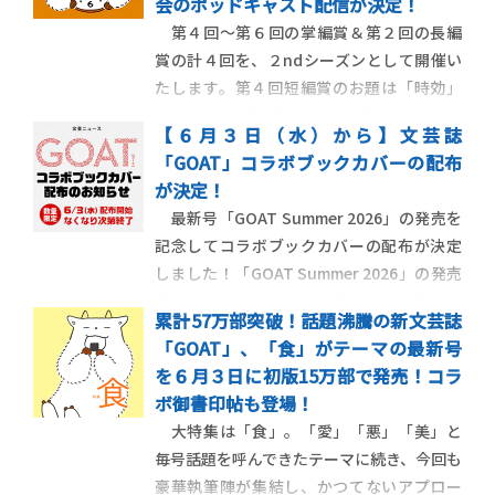
会のポッドキャスト配信が決定！
本屋大賞を受賞した『成瀬は天下を取
第４回～第６回の掌編賞＆第２回の長編
賞の計４回を、２ndシーズンとして開催い
たします。第４回短編賞のお題は「時効」
です。 文芸誌「GOAT」と株式会社ソニ
【６月３日（水）から】文芸誌
ー・ミュージックエンタテインメントが運
「GOAT」コラボブックカバーの配布
営するストーリーエンタテインメントプラ
が決定！
ットフォーム「 monogatary.com 」が共同
最新号「GOAT Summer 2026」の発売を
して創設した、第１回【GO-mon
記念してコラボブックカバーの配布が決定
しました！「GOAT Summer 2026」の発売
日６月３日（水）から以下の通りに配布い
累計57万部突破！話題沸騰の新文芸誌
たします。
「GOAT」、「食」がテーマの最新号
を６月３日に初版15万部で発売！コラ
ボ御書印帖も登場！
大特集は「食」。「愛」「悪」「美」と
毎号話題を呼んできたテーマに続き、今回も
豪華執筆陣が集結し、かつてないアプロー