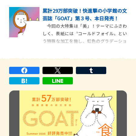
チで「食」に挑みます。 2024年本屋大賞を
累計29万部突破！快進撃の小学館の文
受賞した『成瀬は天下を取りにいく』シリ
芸誌「GOAT」第３号、本日発売！
ーズが累計210万部を突破している宮島未奈
今回の大特集は「美」！テーマにふさわ
さんの『それいけ！平安部』最新作が
しく、表紙には〝コールドフォイル〟とい
「GOAT」に登場！ 市川沙央、梨、麻布競
う特殊な加工を施し、虹色のグラデーショ
馬場、
ンのような輝きを実現。ぜひ書店でお手に
とって、実際に見ていただけますと幸いで
す。〝美しさ〟をテーマに対談をしてくだ
さったのは、ふたりで海外旅行をするくら
い仲が良いという上白石萌音さんと藤原さ
くらさん。舞台、音