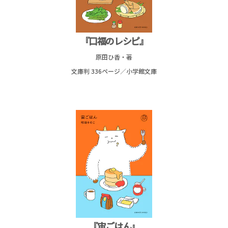
『口福のレシピ』
原田ひ香・著
文庫判 336ページ／
小学館文庫
『宙ごはん』