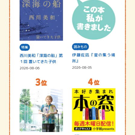
読みもの
特集
伊藤佐凪『星の集う場
西川美和「深海の船」第
所』
１回 置いてきた子供
2026-08-05
2026-08-06