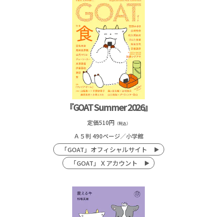
『GOAT Summer 2026』
定価510円
（税込）
Ａ５判 490ページ／
小学館
「GOAT」オフィシャルサイト
「GOAT」Ｘアカウント