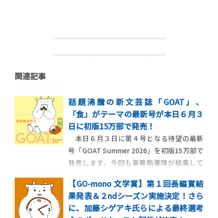
関連記事
話題沸騰の新文芸誌「GOAT」、
「食」がテーマの最新号が本日６月３
日に初版15万部で発売！
本日６月３日に第４号となる待望の最新
号「GOAT Summer 2026」を初版15万部で
発売します。今回も豪華執筆陣が結集して
います！ 大特集は「食」。「愛」「悪」
【GO-mono 文学賞】第１回長編賞結
「美」と毎号話題を呼んできたテーマに続
果発表＆２ndシーズン実施決定！さら
き、今回も豪華執筆陣が集結し、かつてな
に、加藤シゲアキ氏らによる最終選考
いアプローチで「食」に挑みます。 2024年