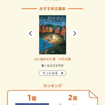
おすすめ文庫本
・システム
山に抱かれた家 けもの道
神
イン…
著／はらだみずき
著
もっとみる
ランキング