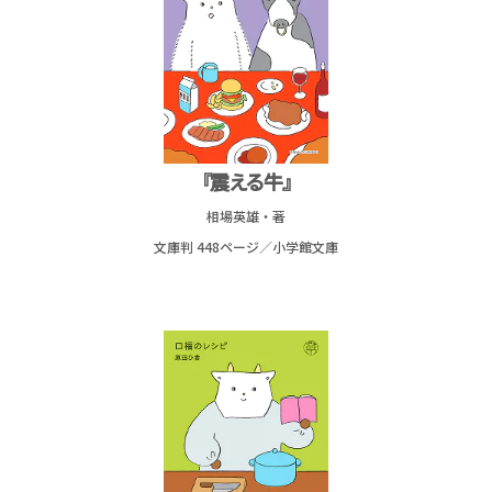
『震える牛』
相場英雄・著
文庫判 448ページ／
小学館文庫