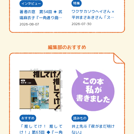
特集
インタビュー
ワクサカソウヘイさん ×
著者の窓 第54回 ◈ 武
平井まさあきさん「スペ
塙麻衣子『一角通り商店
シャ…
街の…
2026-07-30
2026-08-07
編集部のおすすめ
おすすめ
読みもの
「推してけ！ 推して
井上先斗『夜がまだ明け
け！」第63回 ◆『一角
ない』