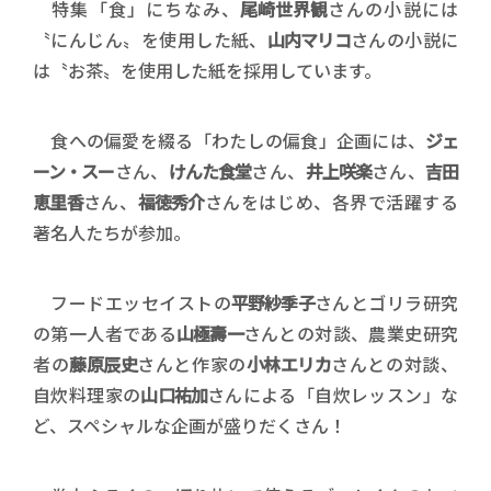
特集「食」にちなみ、
尾崎世界観
さんの小説には
〝にんじん〟を使用した紙、
山内マリコ
さんの小説に
は〝お茶〟を使用した紙を採用しています。
食への偏愛を綴る「わたしの偏食」企画には、
ジェ
ーン・スー
さん、
けんた食堂
さん、
井上咲楽
さん、
吉田
恵里香
さん、
福徳秀介
さんをはじめ、各界で活躍する
著名人たちが参加。
フードエッセイストの
平野紗季子
さんとゴリラ研究
の第一人者である
山極壽一
さんとの対談、農業史研究
者の
藤原辰史
さんと作家の
小林エリカ
さんとの対談、
自炊料理家の
山口祐加
さんによる「自炊レッスン」な
ど、スペシャルな企画が盛りだくさん！