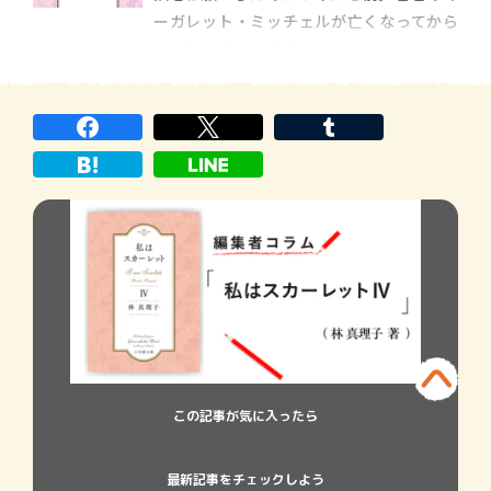
本作は、林真理子さんが自身のバイブルで
ーガレット・ミッチェルが亡くなってから
あるＭ・ミッチェルの名作『風と共に去り
６０年が過ぎ、パブリックドメインとなっ
ぬ』を、ヒロイン・スカーレット視点で一
たことがきっかけでした。
人称小説として
この記事が気に入ったら
最新記事をチェックしよう