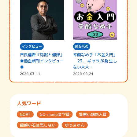
インタビュー
読みもの
吉良信吾『沈黙と爆弾』
辛酸なめ子「お金入門」
◆熱血新刊インタビュー
23．ギャラが発生し
◆
ない大人…
2026-03-11
2026-06-24
人気ワード
GOAT
GO-mono文学賞
警察小説新人賞
探偵小石は恋しない
ゆっきゅん