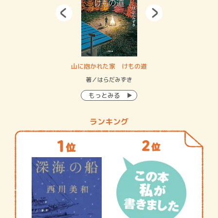
・システム
山に抱かれた家 けもの道
神
イン…
著／はらだみずき
著
もっとみる
ランキング