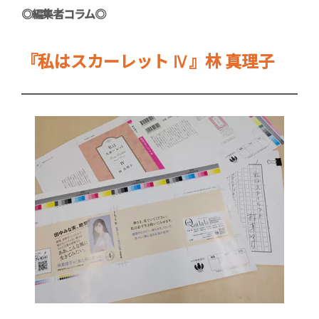
◎編集者コラム◎
『私はスカーレット Ⅳ』林 真理子