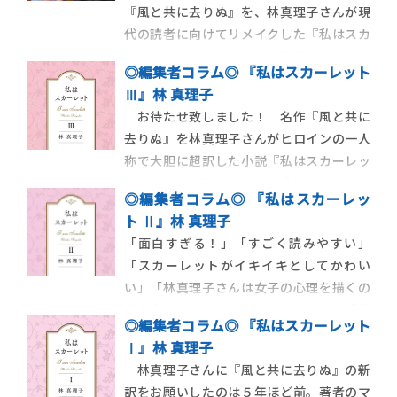
『風と共に去りぬ』を、林真理子さんが現
代の読者に向けてリメイクした『私はスカ
ーレット』。「きらら」６月号からの連載
◎編集者コラム◎ 『私はスカーレット
開始を記念して、宝塚歌劇団の元男役トッ
Ⅲ』林 真理子
プであり、スカーレット役を演じた経験も
お待たせ致しました！ 名作『風と共に
持つ龍真咲さんと林さんが、個性的な美貌
去りぬ』を林真理子さんがヒロインの一人
と嵐のような激しい気性を持つヒロインの
称で大胆に超訳した小説『私はスカーレッ
魅力、作品の世界観について語り合いまし
ト Ⅲ』をお届けします。「ドラマティッ
た。
◎編集者コラム◎ 『私はスカーレッ
ク」とはこういうことを言うのだ、という
ト Ⅱ』林 真理子
くらい、息つく暇もない展開が魅力の本
「面白すぎる！」「すごく読みやすい」
作。
「スカーレットがイキイキとしてかわい
い」「林真理子さんは女子の心理を描くの
が本当に巧い！」お待たせしました。『私
◎編集者コラム◎ 『私はスカーレット
はスカーレット』待望の第２巻をお届けし
Ⅰ』林 真理子
ます。第１巻はありがたいことに大好評で、
林真理子さんに『風と共に去りぬ』の新
こんな嬉しい感想もたくさん頂きました。
訳をお願いしたのは５年ほど前。著者のマ