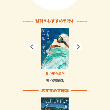
新刊＆おすすめ単行本
 二重拘束の…
星の集う場所
記憶
緒
著／伊藤佐凪
著／
おすすめ文庫本