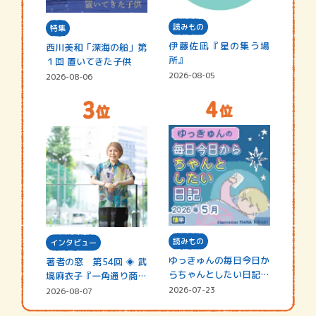
読みもの
特集
伊藤佐凪『星の集う場
西川美和「深海の船」第
所』
１回 置いてきた子供
2026-08-05
2026-08-06
読みもの
インタビュー
ゆっきゅんの毎日今日か
著者の窓 第54回 ◈ 武
らちゃんとしたい日記
塙麻衣子『一角通り商店
☆202…
街の…
2026-07-23
2026-08-07