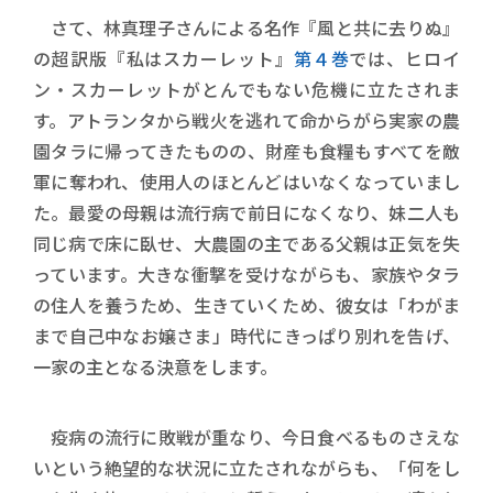
さて、林真理子さんによる名作『風と共に去りぬ』
の超訳版『私はスカーレット』
第４巻
では、ヒロイ
ン・スカーレットがとんでもない危機に立たされま
す。アトランタから戦火を逃れて命からがら実家の農
園タラに帰ってきたものの、財産も食糧もすべてを敵
軍に奪われ、使用人のほとんどはいなくなっていまし
た。最愛の母親は流行病で前日になくなり、妹二人も
同じ病で床に臥せ、大農園の主である父親は正気を失
っています。大きな衝撃を受けながらも、家族やタラ
の住人を養うため、生きていくため、彼女は「わがま
まで自己中なお嬢さま」時代にきっぱり別れを告げ、
一家の主となる決意をします。
疫病の流行に敗戦が重なり、今日食べるものさえな
いという絶望的な状況に立たされながらも、「何をし