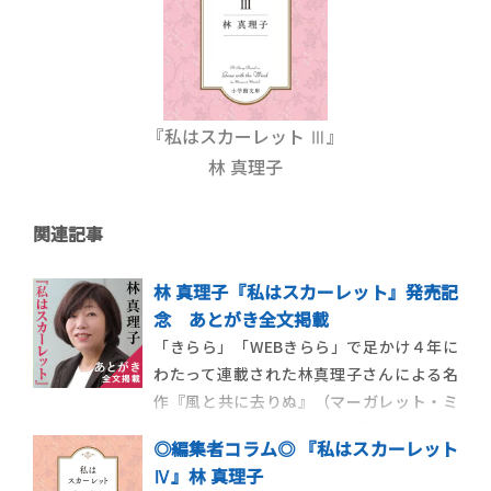
『私はスカーレット Ⅲ』
林 真理子
関連記事
林 真理子『私はスカーレット』発売記
念 あとがき全文掲載
「きらら」「WEBきらら」で足かけ４年に
わたって連載された林真理子さんによる名
作『風と共に去りぬ』（マーガレット・ミ
ッチェル）のリメイク小説『私はスカーレ
◎編集者コラム◎ 『私はスカーレット
ット』が単行本上下巻としていよいよ刊行
Ⅳ』林 真理子
されました。これを記念して、下巻巻末に