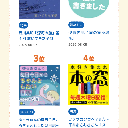
読みもの
特集
伊藤佐凪『星の集う場
西川美和「深海の船」第
所』
１回 置いてきた子供
2026-08-05
2026-08-06
特集
読みもの
ワクサカソウヘイさん ×
ゆっきゅんの毎日今日か
平井まさあきさん「スペ
らちゃんとしたい日記