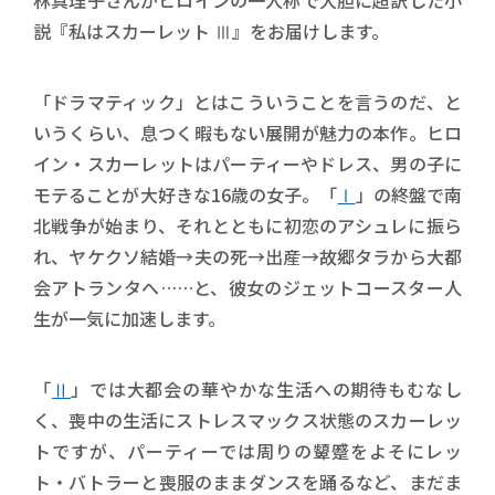
林真理子さんがヒロインの一人称で大胆に超訳した小
説『私はスカーレット Ⅲ』をお届けします。
「ドラマティック」とはこういうことを言うのだ、と
いうくらい、息つく暇もない展開が魅力の本作。ヒロ
イン・スカーレットはパーティーやドレス、男の子に
モテることが大好きな16歳の女子。「
Ⅰ
」の終盤で南
北戦争が始まり、それとともに初恋のアシュレに振ら
れ、ヤケクソ結婚→夫の死→出産→故郷タラから大都
会アトランタへ……と、彼女のジェットコースター人
生が一気に加速します。
「
Ⅱ
」では大都会の華やかな生活への期待もむなし
く、喪中の生活にストレスマックス状態のスカーレッ
トですが、パーティーでは周りの顰蹙をよそにレッ
ト・バトラーと喪服のままダンスを踊るなど、まだま