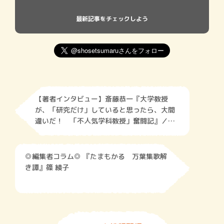
最新記事をチェックしよう
【著者インタビュー】斎藤恭一『大学教授
が、「研究だけ」していると思ったら、大間
違いだ！ 「不人気学科教授」奮闘記』／少
子化時代、国立大の教授が自ら広報に奔走！
◎編集者コラム◎ 『たまもかる 万葉集歌解
き譚』篠 綾子