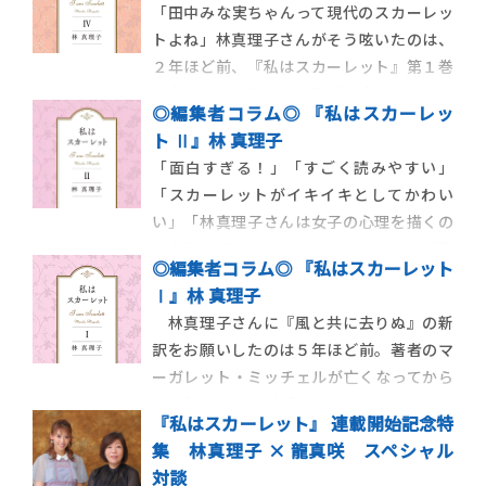
「田中みな実ちゃんって現代のスカーレッ
掲載されている「あとがき」を全文公開し
トよね」林真理子さんがそう呟いたのは、
ます！林さんがなぜ世紀のベストセラー小
２年ほど前、『私はスカーレット』第１巻
説を再構成した
が出版されて間もない取材の席でのこと。
◎編集者コラム◎ 『私はスカーレッ
途端に「……確かに!!」と、その場にいた全
ト Ⅱ』林 真理子
員が激しく頷いたのです。「とにかく美し
「面白すぎる！」「すごく読みやすい」
い！でもその裏でめっちゃ努力してるんで
「スカーレットがイキイキとしてかわい
すよね」
い」「林真理子さんは女子の心理を描くの
が本当に巧い！」お待たせしました。『私
◎編集者コラム◎ 『私はスカーレット
はスカーレット』待望の第２巻をお届けし
Ⅰ』林 真理子
ます。第１巻はありがたいことに大好評で、
林真理子さんに『風と共に去りぬ』の新
こんな嬉しい感想もたくさん頂きました。
訳をお願いしたのは５年ほど前。著者のマ
本作は、林真理子さんが自身のバイブルで
ーガレット・ミッチェルが亡くなってから
あるＭ・ミッチェルの名作『風と共に去り
６０年が過ぎ、パブリックドメインとなっ
ぬ』を、ヒロイン・スカーレット視点で一
『私はスカーレット』 連載開始記念特
たことがきっかけでした。
人称小説として
集 林真理子 × 龍真咲 スペシャル
対談