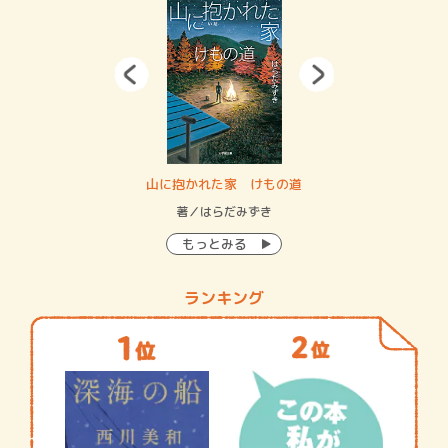
・システム
山に抱かれた家 けもの道
神
イン…
著／はらだみずき
著
もっとみる
ランキング