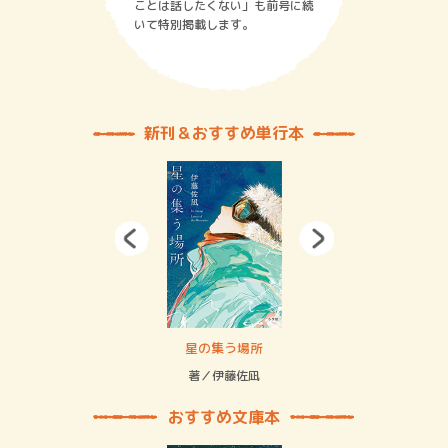
ことは話したくない」も前号に続
いて特別掲載します。
新刊＆おすすめ単行本
 二重拘束の…
星の集う場所
記憶
緒
著／伊藤佐凪
著／
おすすめ文庫本