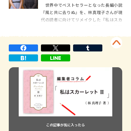
世界中でベストセラーとなった長編小説
『風と共に去りぬ』を、林真理子さんが現
代の読者に向けてリメイクした『私はスカ
ーレット』。「きらら」６月号からの連載
開始を記念して、宝塚歌劇団の元男役トッ
プであり、スカーレット役を演じた経験も
持つ龍真咲さんと林さんが、個性的な美貌
と嵐のような激しい気性を持つヒロインの
魅力、作品の世界観について語り合いまし
た。
この記事が気に入ったら