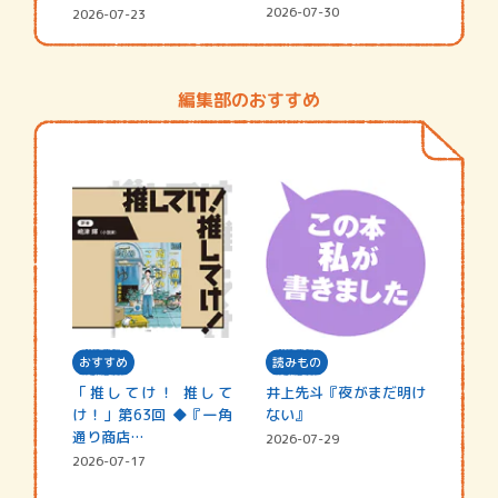
シャ…
☆202…
2026-07-30
2026-07-23
編集部のおすすめ
おすすめ
読みもの
「推してけ！ 推して
井上先斗『夜がまだ明け
け！」第63回 ◆『一角
ない』
通り商店…
2026-07-29
2026-07-17