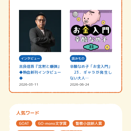
インタビュー
読みもの
吉良信吾『沈黙と爆弾』
辛酸なめ子「お金入門」
◆熱血新刊インタビュー
23．ギャラが発生し
◆
ない大人…
2026-03-11
2026-06-24
人気ワード
GOAT
GO-mono文学賞
警察小説新人賞