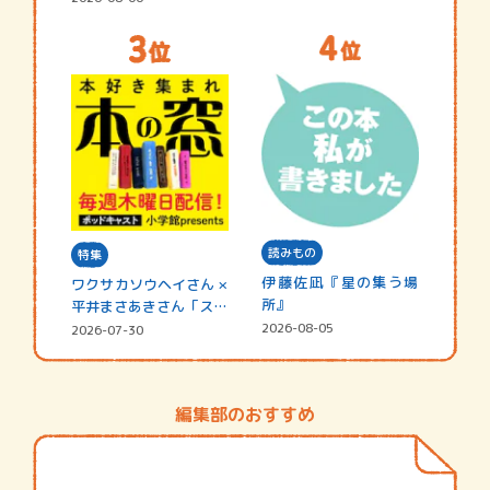
読みもの
特集
伊藤佐凪『星の集う場
ワクサカソウヘイさん ×
所』
平井まさあきさん「スペ
シャ…
2026-08-05
2026-07-30
編集部のおすすめ