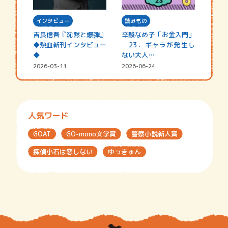
インタビュー
読みもの
吉良信吾『沈黙と爆弾』
辛酸なめ子「お金入門」
◆熱血新刊インタビュー
23．ギャラが発生し
◆
ない大人…
2026-03-11
2026-06-24
人気ワード
GOAT
GO-mono文学賞
警察小説新人賞
探偵小石は恋しない
ゆっきゅん