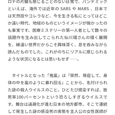
ロナの片鱗も感じることのない日常で、パンデミック
といえば、海外では近年の SARS や MARS 、日本で
は天然痘やコレラなど、今を生きる私にとってはどこ
か遠い時代、地域のものというイメージが強かったの
も事実です。医療ミステリーの第一人者として数々の
話題作を生み出してこられた仙川環さんの描く展開
を、縁遠い世界だからこそ興味深く、息を呑みながら
読んだものでした。これがのちにリアルに感じられる
ような状況になるとは思いもせず……。
タイトルとなった「鬼嵐」は「突然、発症して、身
体の中を嵐のように暴れ回る」ことから、名付けられ
た謎の殺人ウイルスのこと。ひとたび感染すれば、致
死率100パーセントという恐ろしすぎるウイルスで
す。舞台は過疎化が進む日本の地方都市。そこで連続
して発生した謎の感染死の実態を主人公の女性医師が