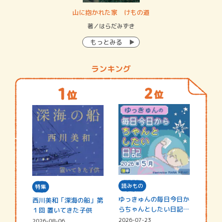
・システム
山に抱かれた家 けもの道
神
イン…
著／はらだみずき
著
もっとみる
ランキング
読みもの
特集
ゆっきゅんの毎日今日か
西川美和「深海の船」第
らちゃんとしたい日記
１回 置いてきた子供
☆202…
2026-07-23
2026-08-06