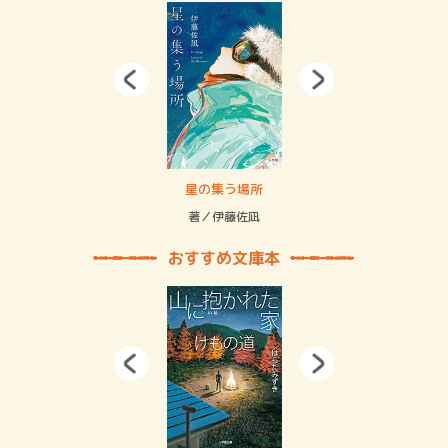
 二重拘束の…
星の集う場所
記憶
緒
著／伊藤佐凪
著／
おすすめ文庫本