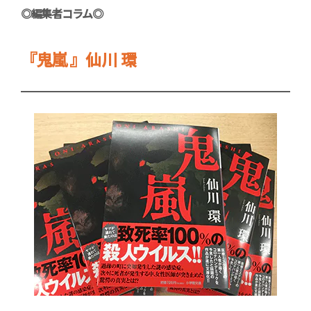
◎編集者コラム◎
『
鬼嵐
』仙川 環