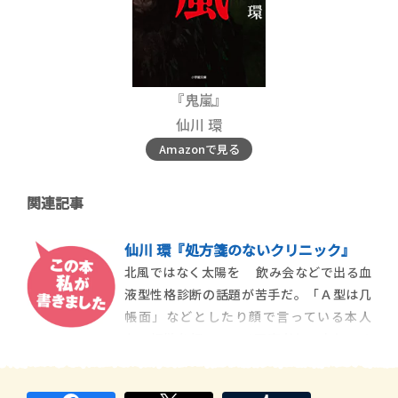
『鬼嵐』
仙川 環
Amazonで見る
関連記事
仙川 環『処方箋のないクリニック』
北風ではなく太陽を 飲み会などで出る血
液型性格診断の話題が苦手だ。「Ａ型は几
帳面」などとしたり顔で言っている本人
も、相槌を打っている同席者も、本気でそ
うと信じているわけではないだろう。なの
に、「非科学的だ」と目くじらを立て、そ