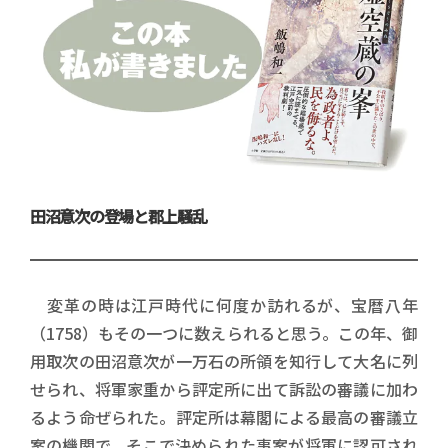
田沼意次の登場と郡上騒乱
変革の時は江戸時代に何度か訪れるが、宝暦八年
（1758）もその一つに数えられると思う。この年、御
用取次の田沼意次が一万石の所領を知行して大名に列
せられ、将軍家重から評定所に出て訴訟の審議に加わ
るよう命ぜられた。評定所は幕閣による最高の審議立
案の機関で、そこで決められた事案が将軍に認可され