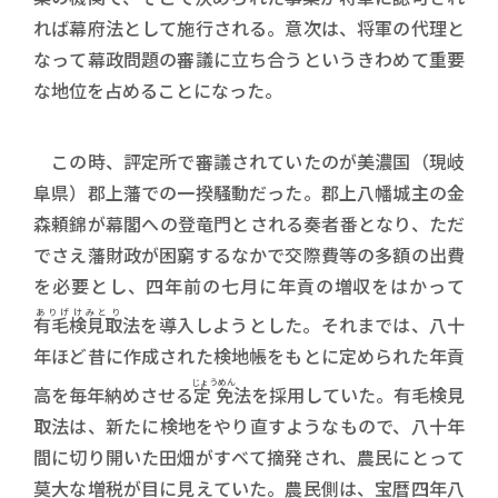
れば幕府法として施行される。意次は、将軍の代理と
なって幕政問題の審議に立ち合うというきわめて重要
な地位を占めることになった。
この時、評定所で審議されていたのが美濃国（現岐
阜県）郡上藩での一揆騒動だった。郡上八幡城主の金
森頼錦が幕閣への登竜門とされる奏者番となり、ただ
でさえ藩財政が困窮するなかで交際費等の多額の出費
を必要とし、四年前の七月に年貢の増収をはかって
ありげけみとり
有毛検見取
法を導入しようとした。それまでは、八十
年ほど昔に作成された検地帳をもとに定められた年貢
じょうめん
高を毎年納めさせる
定免
法を採用していた。有毛検見
取法は、新たに検地をやり直すようなもので、八十年
間に切り開いた田畑がすべて摘発され、農民にとって
莫大な増税が目に見えていた。農民側は、宝暦四年八