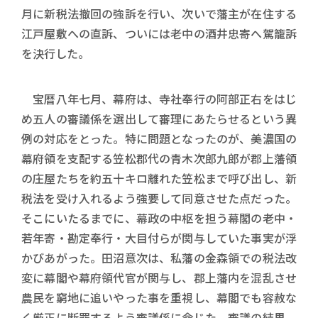
月に新税法撤回の強訴を行い、次いで藩主が在住する
江戸屋敷への直訴、ついには老中の酒井忠寄へ駕籠訴
を決行した。
宝暦八年七月、幕府は、寺社奉行の阿部正右をはじ
め五人の審議係を選出して審理にあたらせるという異
例の対応をとった。特に問題となったのが、美濃国の
幕府領を支配する笠松郡代の青木次郎九郎が郡上藩領
の庄屋たちを約五十キロ離れた笠松まで呼び出し、新
税法を受け入れるよう強要して同意させた点だった。
そこにいたるまでに、幕政の中枢を担う幕閣の老中・
若年寄・勘定奉行・大目付らが関与していた事実が浮
かびあがった。田沼意次は、私藩の金森領での税法改
変に幕閣や幕府領代官が関与し、郡上藩内を混乱させ
農民を窮地に追いやった事を重視し、幕閣でも容赦な
く厳正に断罪するよう審議係に命じた。審議の結果、