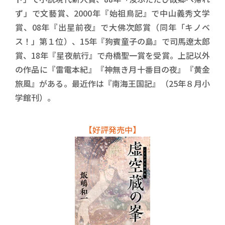
ず」で文藝賞、2000年『始祖鳥記』で中山義秀文学
賞、08年『出星前夜』で大佛次郎賞（同年「キノベ
ス！」第１位）、15年『狗賓童子の島』で司馬遼太郎
賞、18年『星夜航行』で舟橋聖一賞を受賞。上記以外
の作品に『雷電本紀』『神無き月十番目の夜』『黄金
旅風』がある。最近作は『南海王国記』（25年８月小
学館刊）。
【好評発売中】