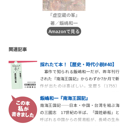
『虚空蔵の峯』
著／飯嶋和一
Amazonで見る
関連記事
採れたて本！【歴史・時代小説#40】
寡作で知られる飯嶋和一だが、昨年刊行
された『南海王国記』からわずか7か月で新
作が出たのは喜ばしい。宝暦５（1755）
年、江戸の公事宿・秩父屋に、６人の農民
飯嶋和一『南海王国記』
が到着した。美濃国郡上藩から来た農民た
南海王国記──日本・中国・台湾を結ぶ海
ちは、江戸城へ向かう老中・酒井忠寄の駕
の三國志 17世紀の半ば、「国姓爺船」と
籠に駆け寄り、藩主の圧政を訴える駕籠訴
呼ばれる中国からの貿易船が、長崎の生糸
を実行する。訴状は正式に受理され、北町
相場を決定するほどの生糸を日本に運び入