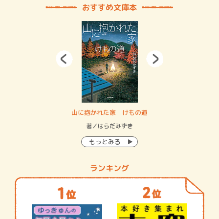
おすすめ文庫本
・システム
山に抱かれた家 けもの道
神
イン…
著／はらだみずき
著
もっとみる
ランキング