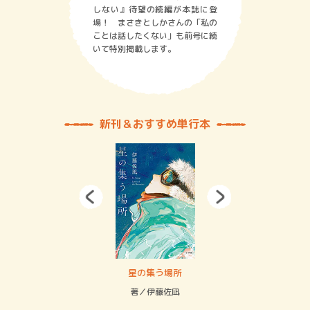
しない』待望の続編が本誌に登
場！ まさきとしかさんの「私の
ことは話したくない」も前号に続
いて特別掲載します。
新刊＆おすすめ単行本
賞金稼ぎスリーサム！ 二重拘束の…
星の集う場所
記憶
緒
著／伊藤佐凪
著／