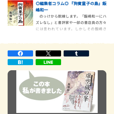
奉行の依田和泉
◎編集者コラム◎ 『狗賓童子の島』飯
れていた。近松門左衛門『国性爺合戦』の
嶋和一
主人公のモデルとなった鄭成功傘下の船だ
のっけから脱線します。「飯嶋和一にハ
った。鄭成功は、1624年７月、日本の平戸
ズレなし」と書評家や一部の書店員の方々
で生まれた。父は中国人海商の鄭芝龍、母
には言われています。しかしその飯嶋さ
は田川七左
ん、出版社が主催するメジャーな賞を、い
つも候補の段階で辞退してしまうので、一
般の方々にはあまり認識されていません。
それで「知る人ぞ知る」存在になって、い
つの間にか「伝説の歴史作家」などと言わ
れるように。もっ