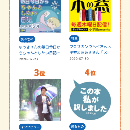
特集
読みもの
ワクサカソウヘイさん ×
ゆっきゅんの毎日今日か
平井まさあきさん「スペ
らちゃんとしたい日記
シャ…
☆202…
2026-07-30
2026-07-23
読みもの
インタビュー