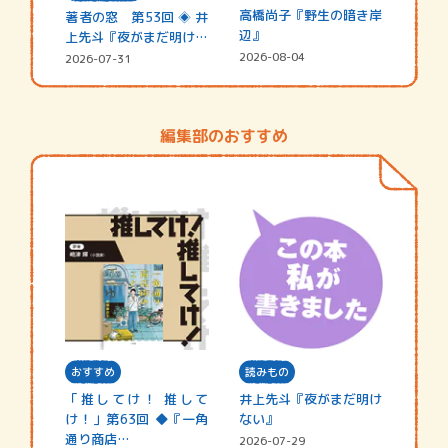
高橋尚子『野生の暗き岸
著者の窓 第53回 ◈ 井
辺』
上先斗『夜がまだ明けな
い』
2026-08-04
2026-07-31
編集部のおすすめ
おすすめ
読みもの
「推してけ！ 推して
井上先斗『夜がまだ明け
け！」第63回 ◆『一角
ない』
通り商店…
2026-07-29