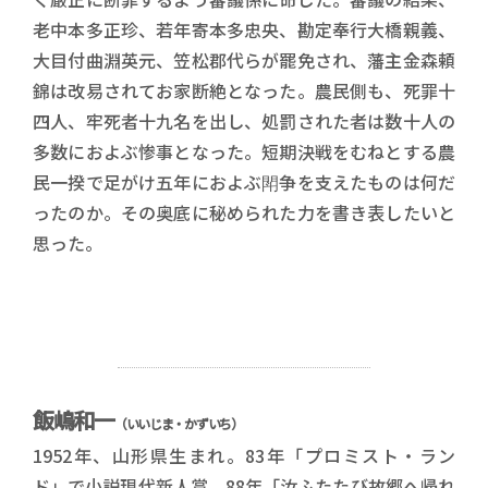
老中本多正珍、若年寄本多忠央、勘定奉行大橋親義、
大目付曲淵英元、笠松郡代らが罷免され、藩主金森頼
錦は改易されてお家断絶となった。農民側も、死罪十
四人、牢死者十九名を出し、処罰された者は数十人の
多数におよぶ惨事となった。短期決戦をむねとする農
民一揆で足がけ五年におよぶ閗争を支えたものは何だ
ったのか。その奥底に秘められた力を書き表したいと
思った。
飯嶋和一
（いいじま・かずいち）
1952年、山形県生まれ。83年「プロミスト・ラン
ド」で小説現代新人賞、88年「汝ふたたび故郷へ帰れ