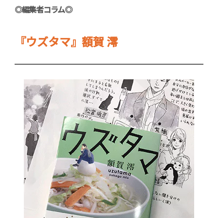
◎編集者コラム◎
『ウズタマ』額賀 澪