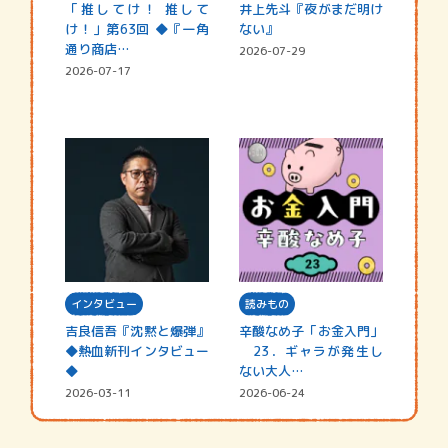
「推してけ！ 推して
井上先斗『夜がまだ明け
け！」第63回 ◆『一角
ない』
通り商店…
2026-07-29
2026-07-17
インタビュー
読みもの
吉良信吾『沈黙と爆弾』
辛酸なめ子「お金入門」
◆熱血新刊インタビュー
23．ギャラが発生し
◆
ない大人…
2026-03-11
2026-06-24