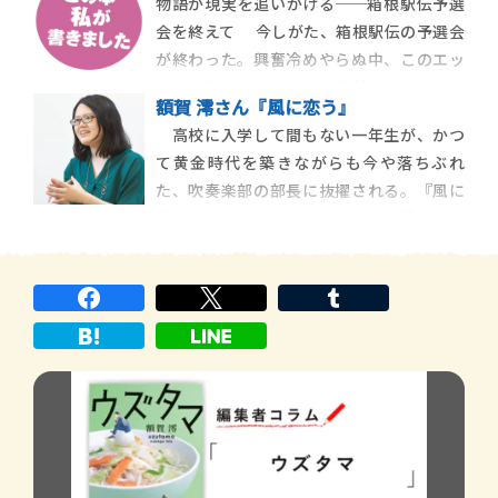
物語が現実を追いかける──箱根駅伝予選
収集やらに余念がないようだ。たかが部
会を終えて 今しがた、箱根駅伝の予選会
活、されど部活。学内ヒエラルキー（と親
が終わった。興奮冷めやらぬ中、このエッ
の財布）に影響を及ぼし、その後の進路
セイを書いている。 ４年前の２０１５年
[…]
額賀 澪さん『風に恋う』
秋。作家デビューしてまだ５ヶ月という頃
高校に入学して間もない一年生が、かつ
に、駅伝を題材にした『タスキメシ』を刊
て黄金時代を築きながらも今や落ちぶれ
行した。まさか４年後に続編を書くことに
た、吹奏楽部の部長に抜擢される。『風に
なろうとは、当時全く考えていな […]
恋う』は、そんなエピソードから幕を開け
る。作家自身にとってもこのエピソードを獲
得したことが、すべての始まりとなった。き
っかけは、去年の一月に遡る。 「『屋上の
ウインドノーツ』から担当してく […]