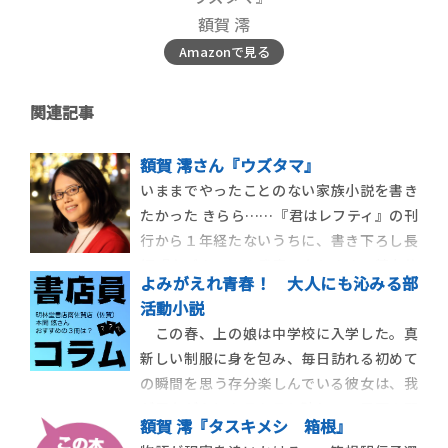
額賀 澪
Amazonで見る
関連記事
額賀 澪さん『ウズタマ』
いままでやったことのない家族小説を書き
たかった きらら……『君はレフティ』の刊
行から１年経たないうちに、書き下ろし長
編『ウズタマ』の発表となります。精力的
よみがえれ青春！ 大人にも沁みる部
な、お仕事ぶりです。 額賀……いえいえ。
活動小説
かなり頑張って書いていたつもりですが、
この春、上の娘は中学校に入学した。真
私としては、それほど新作は出せなかった
新しい制服に身を包み、毎日訪れる初めて
なという印象があります。頑張っ […]
の瞬間を思う存分楽しんでいる彼女は、我
が子ながらにキラキラと眩しい。目下の関
額賀 澪『タスキメシ 箱根』
心事は部活動で、友人たちと見学やら情報