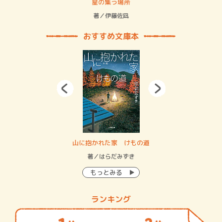
 二重拘束の…
星の集う場所
記憶
緒
著／伊藤佐凪
著／
おすすめ文庫本
・システム
山に抱かれた家 けもの道
神
イン…
著／はらだみずき
著
もっとみる
ランキング