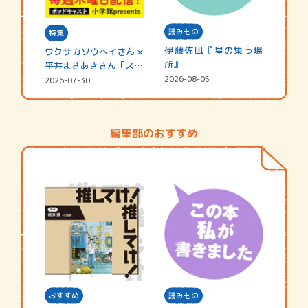
読みもの
特集
伊藤佐凪『星の集う場
ワクサカソウヘイさん ×
所』
平井まさあきさん「スペ
シャ…
2026-08-05
2026-07-30
編集部のおすすめ
おすすめ
読みもの