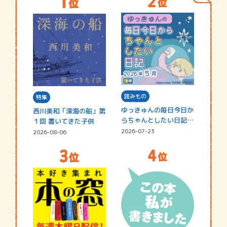
読みもの
特集
ゆっきゅんの毎日今日か
西川美和「深海の船」第
らちゃんとしたい日記
１回 置いてきた子供
☆202…
2026-07-23
2026-08-06