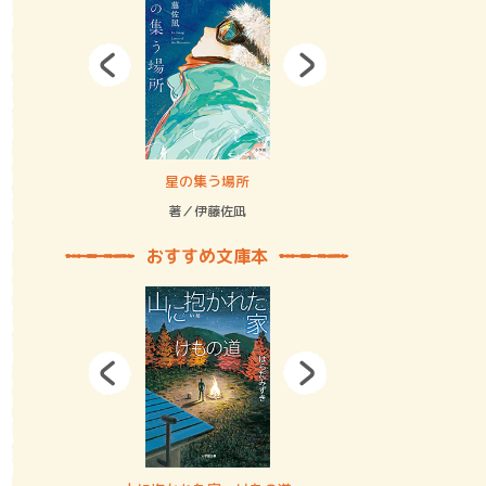
拘束の…
星の集う場所
記憶とツリ
著／伊藤佐凪
著／何 致
おすすめ文庫本