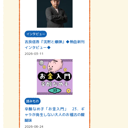
インタビュー
吉良信吾『沈黙と爆弾』◆熱血新刊
インタビュー◆
2026-03-11
読みもの
辛酸なめ子「お金入門」 23．ギ
ャラが発生しない大人のお稽古の醍
醐味
2026-06-24