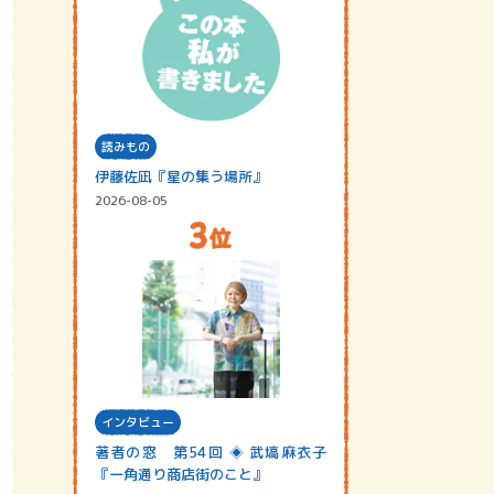
読みもの
伊藤佐凪『星の集う場所』
2026-08-05
インタビュー
著者の窓 第54回 ◈ 武塙麻衣子
『一角通り商店街のこと』