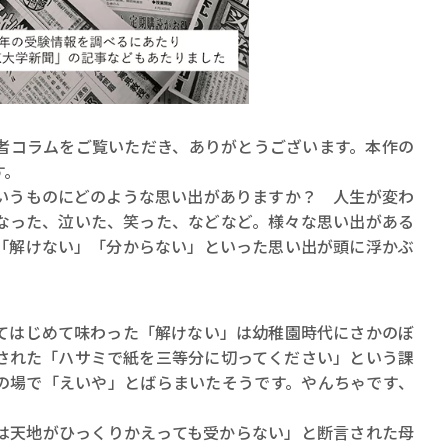
者コラムをご覧いただき、ありがとうございます。本作の
賞金稼ぎスリーサム！ 二重
す。
うものにどのような思い出がありますか？ 人生が変わ
著／川瀬七緒
なった、泣いた、笑った、などなど。様々な思い出がある
「解けない」「分からない」といった思い出が頭に浮かぶ
はじめて味わった「解けない」は幼稚園時代にさかのぼ
された「ハサミで紙を三等分に切ってください」という課
の場で「えいや」とばらまいたそうです。やんちゃです、
天地がひっくりかえっても受からない」と断言された母