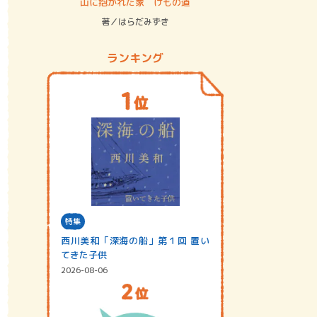
ステム
山に抱かれた家 けもの道
神無島
著／はらだみずき
著／あさ
ランキング
特集
西川美和「深海の船」第１回 置い
てきた子供
2026-08-06