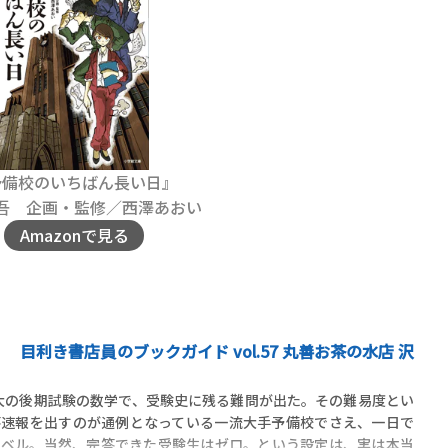
予備校のいちばん長い日』
吾 企画・監修／西澤あおい
Amazonで見る
目利き書店員のブックガイド vol.57 丸善お茶の水店 沢
東大の後期試験の数学で、受験史に残る難問が出た。その難易度とい
答速報を出すのが通例となっている一流大手予備校でさえ、一日で
レベル。当然、完答できた受験生はゼロ。という設定は、実は本当