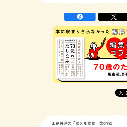
田島芽瑠の「読メル幸せ」第61回