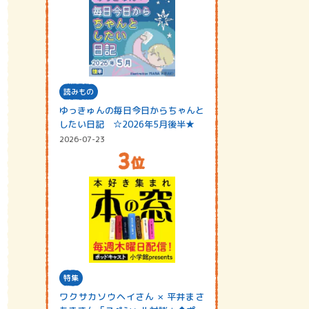
読みもの
ゆっきゅんの毎日今日からちゃんと
したい日記 ☆2026年5月後半★
2026-07-23
特集
ワクサカソウヘイさん × 平井まさ