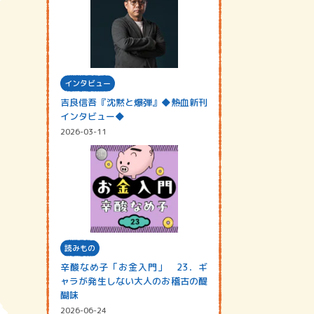
インタビュー
吉良信吾『沈黙と爆弾』◆熱血新刊
インタビュー◆
2026-03-11
読みもの
辛酸なめ子「お金入門」 23．ギ
ャラが発生しない大人のお稽古の醍
醐味
2026-06-24