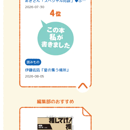
あきさん「スペシャル対談」◆ポッ
ドキャスト…
2026-07-30
読みもの
伊藤佐凪『星の集う場所』
2026-08-05
編集部のおすすめ