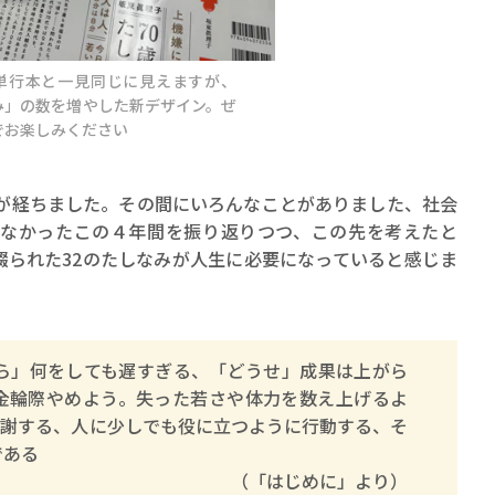
単行本と一見同じに見えますが、
み」の数を増やした新デザイン。ぜ
でお楽しみください
賞金稼ぎスリーサム！ 二重
が経ちました。その間にいろんなことがありました、社会
著／川瀬七緒
なかったこの４年間を振り返りつつ、この先を考えたと
綴られた32のたしなみが人生に必要になっていると感じま
さら」何をしても遅すぎる、「どうせ」成果は上がら
金輪際やめよう。失った若さや体力を数え上げるよ
感謝する、人に少しでも役に立つように行動する、そ
である
（「はじめに」より）