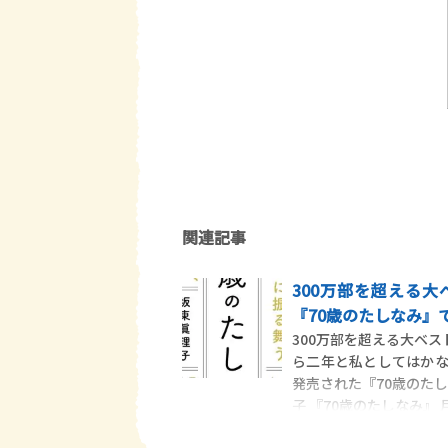
関連記事
300万部を超える
『70歳のたしなみ』
300万部を超える大ベ
ら二年と私としてはか
発売された『70歳のた
子 『70歳のたしなみ』 月