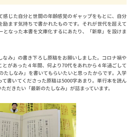
ロボット・イン・ザ・シ
著／デボラ・イン…
て感じた自分と世間の年齢感覚のギャップをもとに、自分
を励ます気持ちで書かれたものです。それが世代を超えて
ラーとなった本書を文庫化するにあたり、「新章」を設けま
なみ」の書き下ろし原稿をお願いしました。コロナ禍や
ことがあった４年間、何より70代をあれから４年過ごして
歳のたしなみ」を書いてもらいたいと思ったからです。入学
て書いてくださった原稿は5000字あまり。単行本を読ん
いただきたい「最新のたしなみ」が詰まっています。