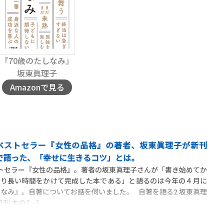
『70歳のたしなみ』
坂東眞理子
Amazonで見る
大ベストセラー『女性の品格』の著者、坂東眞理子が新刊
で語った、「幸せに生きるコツ」とは。
ストセラー『女性の品格』。著者の坂東眞理子さんが「書き始めてか
なり長い時間をかけて完成した本である」と語るのは今年の４月に
しなみ』。自著についてお話を伺いました。 自著を語る2 坂東眞理
刊 本の […]