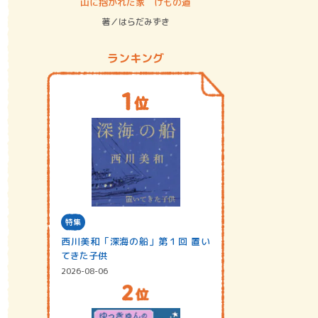
ステム
山に抱かれた家 けもの道
神無島
著／はらだみずき
著／あさ
ランキング
特集
西川美和「深海の船」第１回 置い
てきた子供
2026-08-06