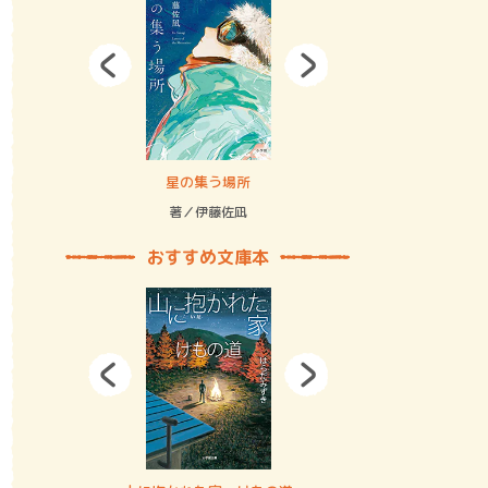
拘束の…
星の集う場所
記憶とツリ
著／伊藤佐凪
著／何 致
おすすめ文庫本