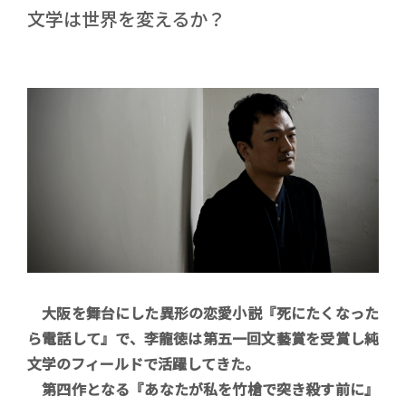
1行コピー
文学は世界を変えるか？
著者近影(写真)
イントロ
大阪を舞台にした異形の恋愛小説『死にたくなった
ら電話して』で、李龍徳は第五一回文藝賞を受賞し純
文学のフィールドで活躍してきた。
第四作となる『あなたが私を竹槍で突き殺す前に』