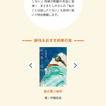
しない』待望の続編が本誌に登
場！ まさきとしかさんの「私の
ことは話したくない」も前号に続
いて特別掲載します。
新刊＆おすすめ単行本
 二重拘束の…
星の集う場所
記憶
緒
著／伊藤佐凪
著／