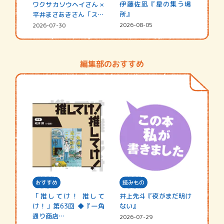
伊藤佐凪『星の集う場
ワクサカソウヘイさん ×
所』
平井まさあきさん「スペ
シャ…
2026-08-05
2026-07-30
編集部のおすすめ
おすすめ
読みもの
「推してけ！ 推して
井上先斗『夜がまだ明け
け！」第63回 ◆『一角
ない』
通り商店…
2026-07-29