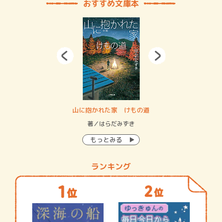
おすすめ文庫本
・システム
山に抱かれた家 けもの道
神
イン…
著／はらだみずき
著
もっとみる
ランキング