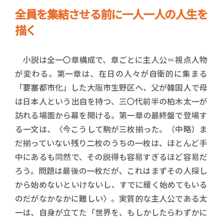
全員を集結させる前に一人一人の人生を
描く
小説は全一〇章構成で、章ごとに主人公＝視点人物
が変わる。第一章は、在日の人々が自衛的に集まる
「要塞都市化」した大阪市生野区へ、父が韓国人で母
は日本人という出自を持つ、三〇代前半の柏木太一が
訪れる場面から幕を開ける。第一章の最終盤で登場す
る一文は、〈今こうして駒が三枚揃った。（中略）ま
だ揃っていない残り二枚のうちの一枚は、ほとんど手
中にあるも同然で、その説得も容易すぎるほど容易だ
ろう。問題は最後の一枚だが、これはまずその人探し
から始めないといけないし、すでに緩く始めてもいる
のだがなかなかに難しい〉。実質的な主人公である太
一は、自身が立てた「世界を、もしかしたらわずかに