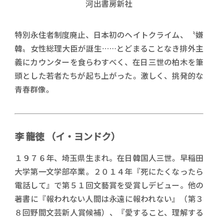
河出書房新社
特別永住者制度廃止、日本初のヘイトクライム、〝嫌
韓〟女性総理大臣が誕生……とどまることなき排外主
義にカウンターを食らわすべく、在日三世の柏木を筆
頭とした若者たちが起ち上がった。激しく、挑発的な
青春群像。
著者名(読みがな付き)
李 龍徳 （イ・ヨンドク）
著者プロフィール
１９７６年、埼玉県生まれ。在日韓国人三世。早稲田
大学第一文学部卒業。２０１４年『死にたくなったら
電話して』で第５１回文藝賞を受賞しデビュー。他の
著書に『報われない人間は永遠に報われない』（第３
８回野間文芸新人賞候補）、『愛すること、理解する