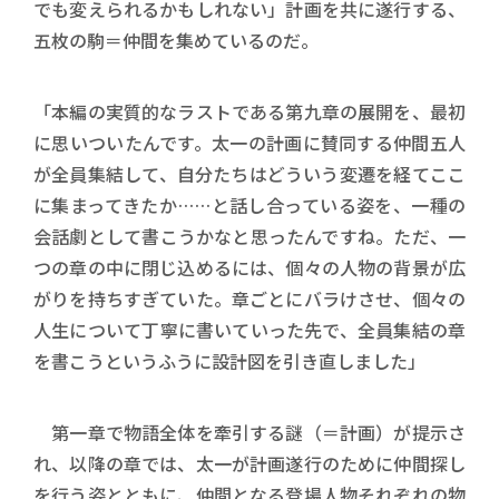
でも変えられるかもしれない」計画を共に遂行する、
五枚の駒＝仲間を集めているのだ。
「本編の実質的なラストである第九章の展開を、最初
に思いついたんです。太一の計画に賛同する仲間五人
が全員集結して、自分たちはどういう変遷を経てここ
に集まってきたか……と話し合っている姿を、一種の
会話劇として書こうかなと思ったんですね。ただ、一
つの章の中に閉じ込めるには、個々の人物の背景が広
がりを持ちすぎていた。章ごとにバラけさせ、個々の
人生について丁寧に書いていった先で、全員集結の章
を書こうというふうに設計図を引き直しました」
第一章で物語全体を牽引する謎（＝計画）が提示さ
れ、以降の章では、太一が計画遂行のために仲間探し
を行う姿とともに、仲間となる登場人物それぞれの物