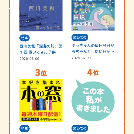
読みもの
特集
ゆっきゅんの毎日今日か
西川美和「深海の船」第
らちゃんとしたい日記
１回 置いてきた子供
☆202…
2026-07-23
2026-08-06
読みもの
特集