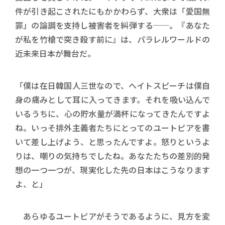
件が引き起こされたにもかかわらず、大衆は「愛国無
罪」の論調を支持し被害者を糾弾する──。『あなた
が私を竹槍で突き殺す前に』は、パラレルワールドの
近未来日本が舞台だ。
「僕は在日韓国人三世なので、ヘイトスピーチは僕自
身の痛みとして耳に入ってきます。それを吸い込んで
いるうちに、心の貯水量が満杯になってきたんですよ
ね。いっそ排外主義者たちにとってのユートピアを書
いて差し上げよう、と思ったんですよ。怒りというよ
りは、嘲りの気持ちでしたね。あなたたちの差別的発
想の一つ一つが、現実化した先の日本はこうなります
よ、と」
あらゆるユートピアがそうであるように、見方を変