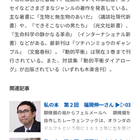
セイなどさまざまなジャンルの著作を発表している。
主な著書に『生物と無生物のあいだ』（講談社現代新
書）や、『できそこないの男たち』（光文社新書）、
『生命科学の静かなる革命』（インターナショナル新
書）などがある。最新刊は『ツチハンミョウのギャン
ブル』（文藝春秋）。『動的平衡』は現在３巻まで刊
行されている。また、対談集『動的平衡ダイアロー
グ』が出版されている（いずれも木楽舎刊）。
関連記事
私の本 第２回 福岡伸一さん ▶︎▷03
顕微鏡の祖からフェルメールへ 顕微鏡を
自作したレーウェンフックは、オランダの
デルフトという街に１６３２年に生を受け
ました。 じつはこの年の同じ月、しかも