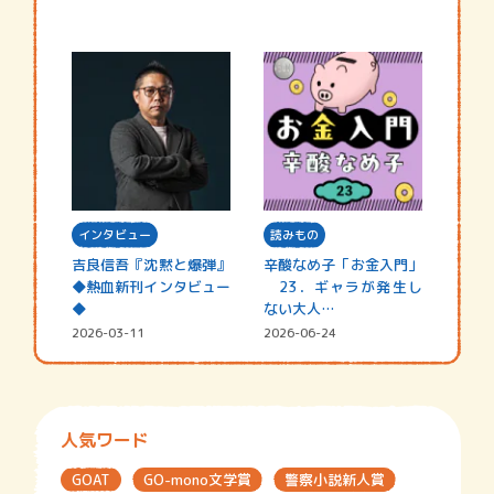
インタビュー
読みもの
吉良信吾『沈黙と爆弾』
辛酸なめ子「お金入門」
◆熱血新刊インタビュー
23．ギャラが発生し
◆
ない大人…
2026-03-11
2026-06-24
人気ワード
GOAT
GO-mono文学賞
警察小説新人賞