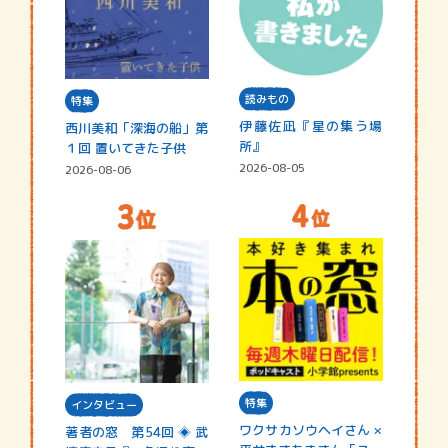
読みもの
特集
伊藤佐凪『星の集う場
西川美和「深海の船」第
所』
１回 置いてきた子供
2026-08-05
2026-08-06
特集
インタビュー
ワクサカソウヘイさん ×
著者の窓 第54回 ◈ 武