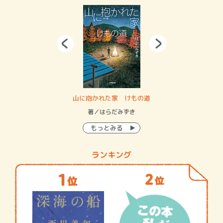
・システム
山に抱かれた家 けもの道
神
イン…
著／はらだみずき
著
もっとみる
ランキング