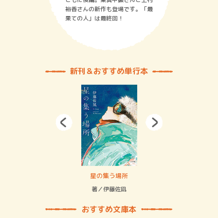
裕香さんの新作も登場です。「最
果ての人」は最終回！
新刊＆おすすめ単行本
 二重拘束の…
星の集う場所
記憶
緒
著／伊藤佐凪
著／
おすすめ文庫本