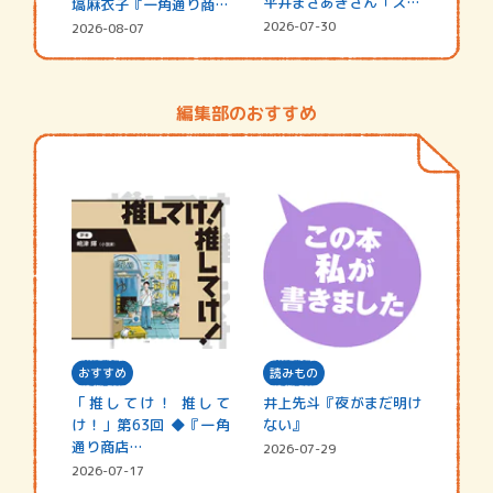
平井まさあきさん「スペ
塙麻衣子『一角通り商店
シャ…
街の…
2026-07-30
2026-08-07
編集部のおすすめ
おすすめ
読みもの
「推してけ！ 推して
井上先斗『夜がまだ明け
け！」第63回 ◆『一角
ない』
通り商店…
2026-07-29
2026-07-17