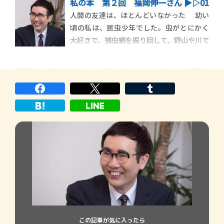
私の本 第２回 福岡伸一さん ▶︎▷01
レーウェンフックの家から１００ｍも離れ
人間の友達は、ほとんどいなかった 幼い
ていないところに、画家フェルメールが誕
頃の私は、昆虫少年でした。虫がとにかく
生します。 幼い頃の私はレーウェンフッ
大好きで、捕虫網を振り回して、野山や川で
クのことを調べるうちに、フェ […]
昆虫採集ばかりしていたんです。 自然の
メッセージを体現している昆虫の色やフォ
ルムに、完全に魅了されてしまって、友達と
いえばもう昆虫だけ。人間の友達は、ほと
んどいませんでした。 両 […]
この記事が気に入ったら