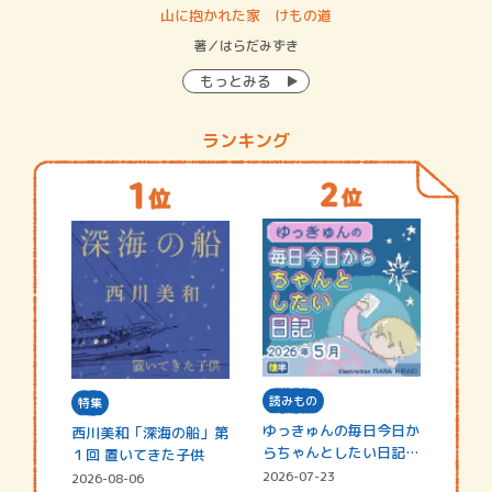
・システム
山に抱かれた家 けもの道
神
イン…
著／はらだみずき
著
もっとみる
ランキング
読みもの
特集
ゆっきゅんの毎日今日か
西川美和「深海の船」第
らちゃんとしたい日記
１回 置いてきた子供
☆202…
2026-07-23
2026-08-06