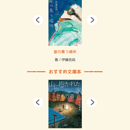
 二重拘束の…
星の集う場所
記憶
緒
著／伊藤佐凪
著／
おすすめ文庫本