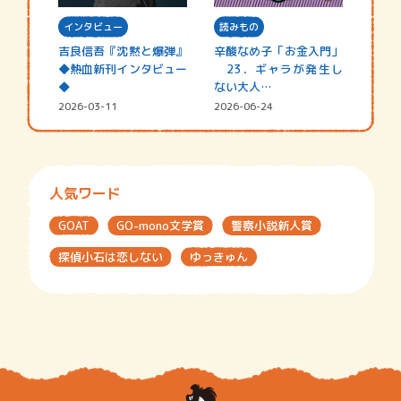
インタビュー
読みもの
吉良信吾『沈黙と爆弾』
辛酸なめ子「お金入門」
◆熱血新刊インタビュー
23．ギャラが発生し
◆
ない大人…
2026-03-11
2026-06-24
人気ワード
GOAT
GO-mono文学賞
警察小説新人賞
探偵小石は恋しない
ゆっきゅん