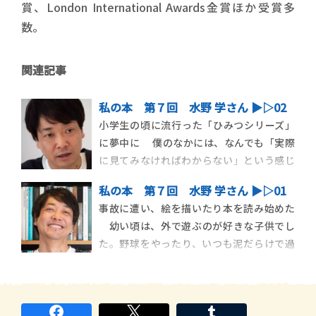
賞、London International Awards金賞ほか受賞多
数。
関連記事
私の本 第７回 水野 学さん ▶︎▷02
小学生の頃に流行った「ひみつシリーズ」
に夢中に 僕のなかには、なんでも「実際
に見てみなければわからない」という感じ
がいつもあります。「地球は丸い」と言われ
私の本 第７回 水野 学さん ▶︎▷01
て、たとえ写真があったとしても、これが合
事故に遭い、絵を描いたり本を読み始めた
成だったらアウトだよね、という風に。
幼い頃は、外で遊ぶのが好きな子供でし
小学生の頃、流行った本に学研の「まんが
た。野球をやったり、いつも泥だらけで過
ひみつシリーズ」があったん […]
ごしていたんです。でも小学５年生のときに
トラックに轢かれて、左ひざの靭帯のほぼ
全てを断裂するという事故に遭いました。
僕はひとりっ子で、もともと自分だけで