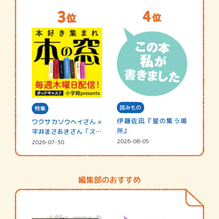
読みもの
特集
伊藤佐凪『星の集う場
ワクサカソウヘイさん ×
所』
平井まさあきさん「スペ
シャ…
2026-08-05
2026-07-30
編集部のおすすめ