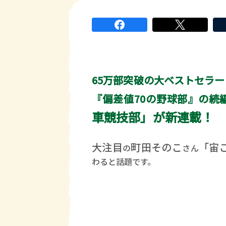
65万部突破の大ベストセラー
『偏差値70の野球部』の続
車競技部」が新連載！
大注目
町田そのこ
「宙
の
さん
わると話題です。