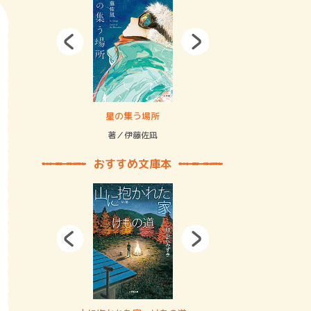
拘束の…
星の集う場所
記憶とツリ
著／伊藤佐凪
著／何 致
おすすめ文庫本