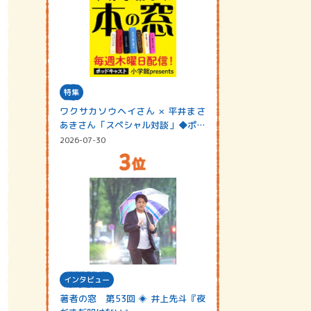
特集
ワクサカソウヘイさん × 平井まさ
あきさん「スペシャル対談」◆ポッ
ドキャスト…
2026-07-30
インタビュー
著者の窓 第53回 ◈ 井上先斗『夜