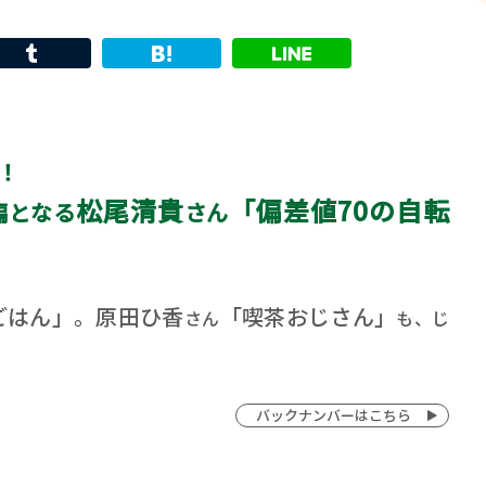
！
賞金稼ぎスリーサム！ 二重
松尾清貴
「偏差値70の自転
編となる
さん
著／川瀬七緒
ごはん」。原田ひ香
「喫茶おじさん」
さん
も、じ
バックナンバーはこちら