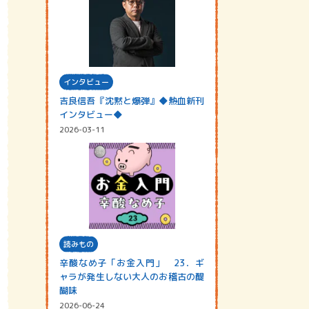
インタビュー
吉良信吾『沈黙と爆弾』◆熱血新刊
インタビュー◆
2026-03-11
読みもの
辛酸なめ子「お金入門」 23．ギ
ャラが発生しない大人のお稽古の醍
醐味
2026-06-24