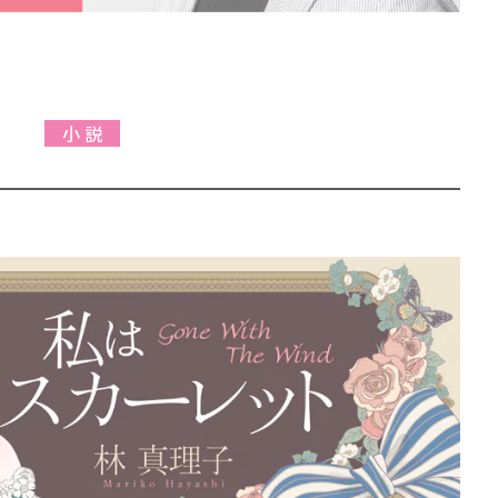
小 説
」