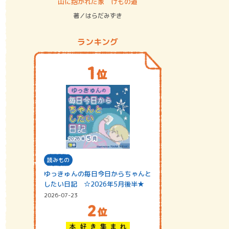
ステム
山に抱かれた家 けもの道
神無島
著／はらだみずき
著／あさ
ランキング
読みもの
ゆっきゅんの毎日今日からちゃんと
したい日記 ☆2026年5月後半★
2026-07-23