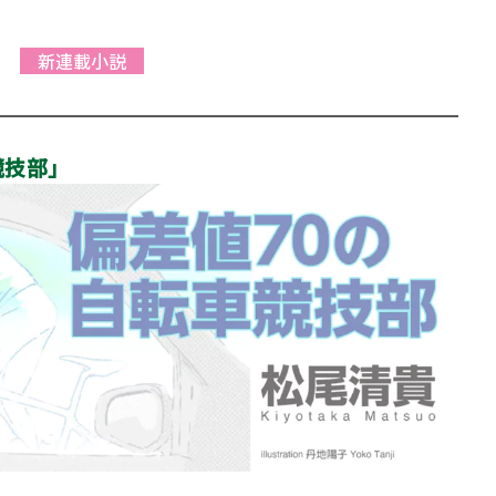
ロボット・イン・ザ・シ
著／デボラ・イン…
新連載小説
競技部」