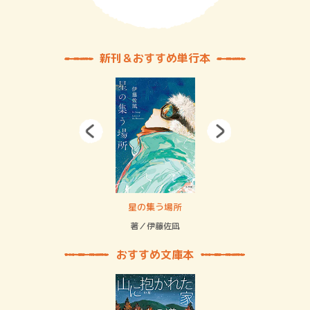
新刊＆おすすめ単行本
 二重拘束の…
星の集う場所
記憶
緒
著／伊藤佐凪
著／
おすすめ文庫本