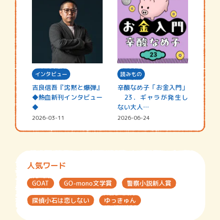
インタビュー
読みもの
吉良信吾『沈黙と爆弾』
辛酸なめ子「お金入門」
◆熱血新刊インタビュー
23．ギャラが発生し
◆
ない大人…
2026-03-11
2026-06-24
人気ワード
GOAT
GO-mono文学賞
警察小説新人賞
探偵小石は恋しない
ゆっきゅん