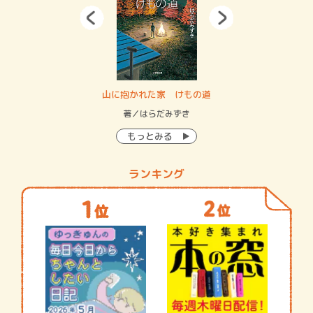
・システム
山に抱かれた家 けもの道
神
イン…
著／はらだみずき
著
もっとみる
ランキング