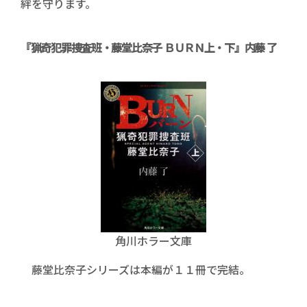
絆を守ります。
『猟奇犯罪捜査班・藤堂比奈子 ＢＵＲＮ上・下』内藤 了
角川ホラー文庫
藤堂比奈子シリーズは本編が１１冊で完結。