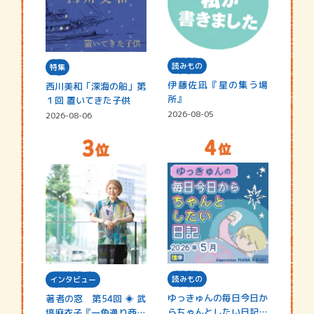
読みもの
特集
伊藤佐凪『星の集う場
西川美和「深海の船」第
所』
１回 置いてきた子供
2026-08-05
2026-08-06
読みもの
インタビュー
ゆっきゅんの毎日今日か
著者の窓 第54回 ◈ 武
らちゃんとしたい日記
塙麻衣子『一角通り商店