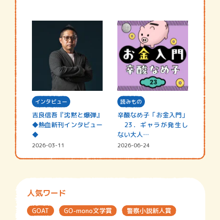
インタビュー
読みもの
吉良信吾『沈黙と爆弾』
辛酸なめ子「お金入門」
◆熱血新刊インタビュー
23．ギャラが発生し
◆
ない大人…
2026-03-11
2026-06-24
人気ワード
GOAT
GO-mono文学賞
警察小説新人賞