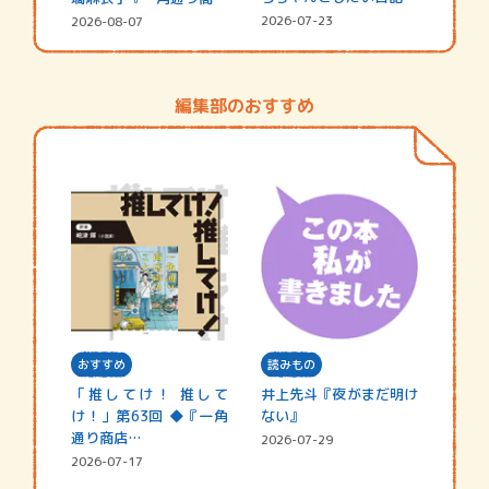
☆202…
街の…
2026-07-23
2026-08-07
編集部のおすすめ
おすすめ
読みもの
「推してけ！ 推して
井上先斗『夜がまだ明け
け！」第63回 ◆『一角
ない』
通り商店…
2026-07-29
2026-07-17