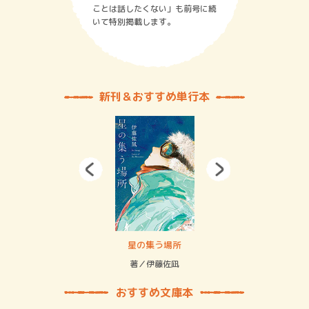
ことは話したくない」も前号に続
いて特別掲載します。
新刊＆おすすめ単行本
 二重拘束の…
星の集う場所
記憶
緒
著／伊藤佐凪
著／
おすすめ文庫本