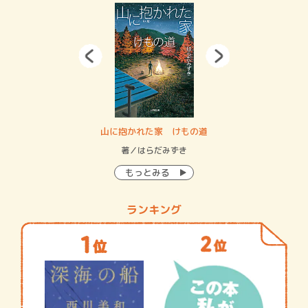
・システム
山に抱かれた家 けもの道
神
イン…
著／はらだみずき
著
もっとみる
ランキング