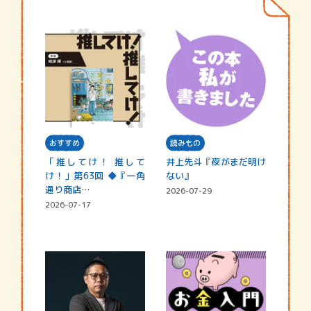
おすすめ
読みもの
「推してけ！ 推して
井上先斗『夜がまだ明け
け！」第63回 ◆『一角
ない』
通り商店…
2026-07-29
2026-07-17