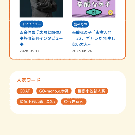
インタビュー
読みもの
吉良信吾『沈黙と爆弾』
辛酸なめ子「お金入門」
◆熱血新刊インタビュー
23．ギャラが発生し
◆
ない大人…
2026-03-11
2026-06-24
人気ワード
GOAT
GO-mono文学賞
警察小説新人賞
探偵小石は恋しない
ゆっきゅん