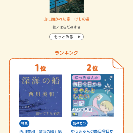
・システム
山に抱かれた家 けもの道
神
イン…
著／はらだみずき
著
もっとみる
ランキング
読みもの
特集
ゆっきゅんの毎日今日か
西川美和「深海の船」第