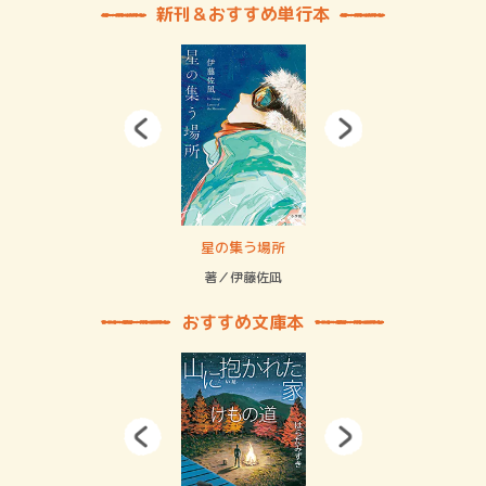
新刊＆おすすめ単行本
 二重拘束の…
星の集う場所
記憶
緒
著／伊藤佐凪
著／
おすすめ文庫本