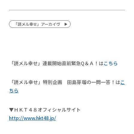
「読メル幸せ」アーカイヴ
「読メル幸せ」連載開始直前緊急Q＆Ａ！は
こちら
「読メル幸せ」特別企画 田島芽瑠の一問一答！は
こ
ちら
▼ＨＫＴ４８オフィシャルサイト
http://www.hkt48.jp/