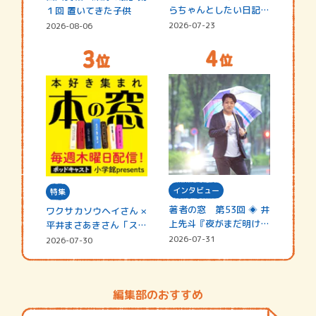
らちゃんとしたい日記
１回 置いてきた子供
☆202…
2026-07-23
2026-08-06
インタビュー
特集
著者の窓 第53回 ◈ 井
ワクサカソウヘイさん ×
上先斗『夜がまだ明けな
平井まさあきさん「スペ
い』
シャ…
2026-07-31
2026-07-30
編集部のおすすめ