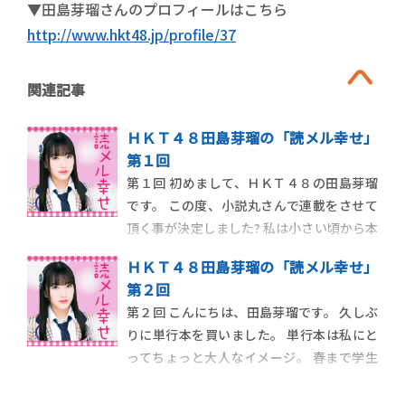
▼田島芽瑠さんのプロフィールはこちら
http://www.hkt48.jp/profile/37
関連記事
ＨＫＴ４８田島芽瑠の「読メル幸せ」
第１回
第１回 初めまして、ＨＫＴ４８の田島芽瑠
です。 この度、小説丸さんで連載をさせて
頂く事が決定しました? 私は小さい頃から本
を読むのが大好きです。 今の子供達は、本
ＨＫＴ４８田島芽瑠の「読メル幸せ」
を読みなさい！ と言われる事はあっても、
第２回
私のように本を読むのをやめなさい！ っ
第２回 こんにちは、田島芽瑠です。 久しぶ
て怒られた経験は少ないと思います。 だっ
りに単行本を買いました。 単行本は私にと
て、好きなテレビドラ […]
ってちょっと大人なイメージ。 春まで学生
だった私にとってそんなに頻繁に買えるお
値段じゃないから、文庫ばっかりになって