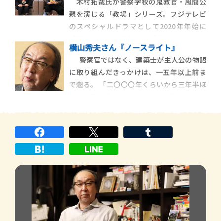
木村拓哉氏が警察学校の鬼教官・風間公
親を演じる「教場」シリーズ。フジテレビ
のスペシャルドラマとして2020年年始に
「教場」、2021年年始に「教場Ⅱ」が、そ
横山秀夫さん『ノースライト』
れぞれ前後編で放送され大反響を呼び、
警察官ではなく、建築士が主人公の物語
2023年４月からは「月９」ドラマ「風間公
に取り組んだきっかけは、一五年以上前ま
親―教場０―」が全11話で放送されまし
で遡る。 「二〇〇〇年くらいから三年半ほ
た。今回の映画プロジェクトは、前編にあ
ど、仕事部屋のマンションの一室から一歩
たる「教場
も出ずに、ひたすら小説を書く生活が続い
ていました。そんな時に新潮社から『旅』
という雑誌を復刊するので、長編を連載し
てほしいと言われた […]