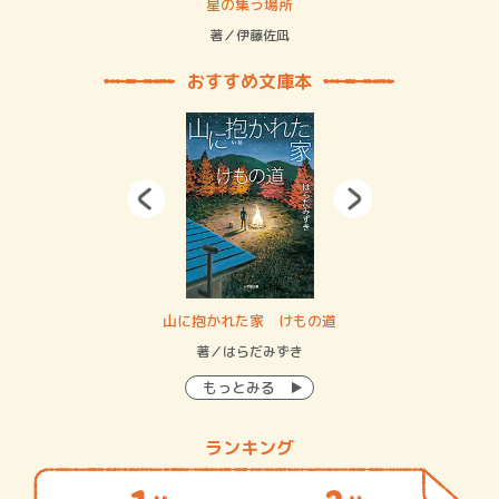
 二重拘束の…
星の集う場所
記憶
緒
著／伊藤佐凪
著／
おすすめ文庫本
・システム
山に抱かれた家 けもの道
神
イン…
著／はらだみずき
著
もっとみる
ランキング