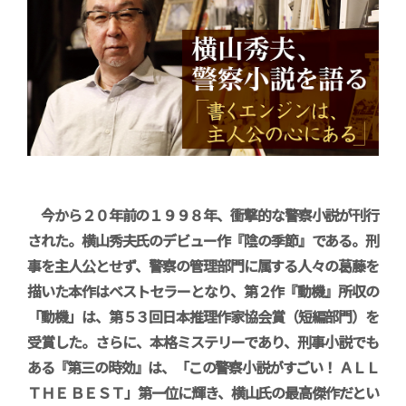
今から２０年前の１９９８年、衝撃的な警察小説が刊行
された。横山秀夫氏のデビュー作『陰の季節』である。刑
事を主人公とせず、警察の管理部門に属する人々の葛藤を
描いた本作はベストセラーとなり、第２作『動機』所収の
「動機」は、第５３回日本推理作家協会賞（短編部門）を
受賞した。さらに、本格ミステリーであり、刑事小説でも
ある『第三の時効』は、「この警察小説がすごい！ ＡＬＬ
ＴＨＥ ＢＥＳＴ」第一位に輝き、横山氏の最高傑作だとい