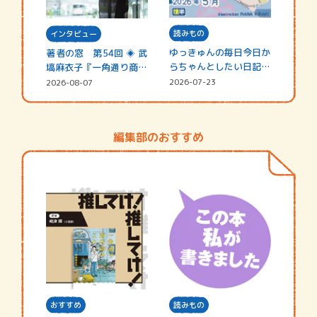
読みもの
インタビュー
ゆっきゅんの毎日今日か
著者の窓 第54回 ◈ 武
らちゃんとしたい日記
塙麻衣子『一角通り商店
☆202…
街の…
2026-07-23
2026-08-07
編集部のおすすめ
おすすめ
読みもの