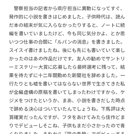
警察担当の記者から県庁担当に異動になってすぐ、
発作的に小説を書きはじめました。子供時代は、読ん
だ本の結末が気に入らなかったりすると、ノートに続
編を書いていましたけど、今も同じ気分かよ、とか思
いつつ仕事の合間に「ルパンの消息」を書きました。
スイスイ書けましたね。後にも先にも書いていて楽し
かったのはあの作品だけです。友人の勧めでサントリ
ーミステリー大賞に応募したら最終選考に残って、結
果を待たずに十二年間勤めた新聞社を辞めました。一
行たりとも嘘を書いてはならない世界で生きてきた私
が全編虚構の原稿を書いてしまったわけですから、ケ
ジメをつけたというか、まあ、小説を書きだした時点
で辞める決心はついていたんでしょうね。下馬評は大
賞確実だったんですが、フタをあけてみたら佳作どま
りでデビューしそこね、子供もまだ小さかったので青
くなりました。それから『陰の季節』でデビューする