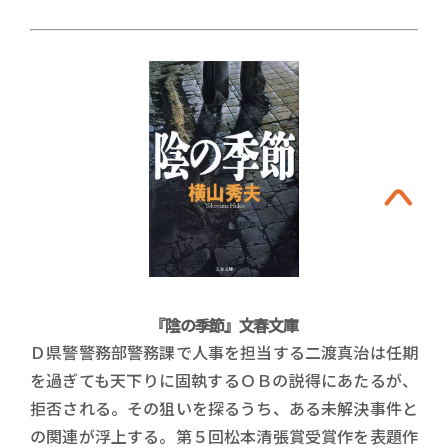
『陰の季節』文春文庫
Ｄ県警警務部警務課で人事を担当する二渡真治は任期
を過ぎても天下りに固執するＯＢの説得にあたるが、
拒否される。その狙いを探るうち、ある未解決事件と
の関連が浮上する。第５回松本清張賞受賞作を表題作