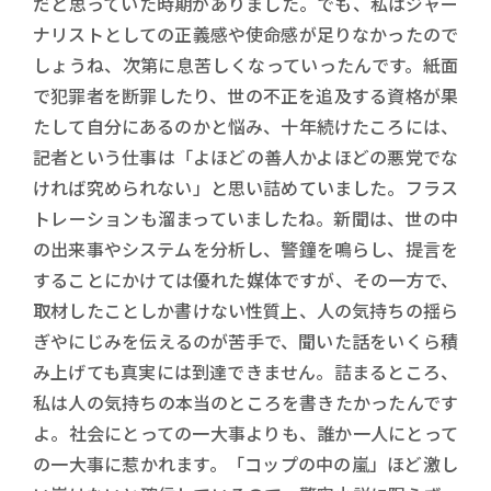
だと思っていた時期がありました。でも、私はジャー
ナリストとしての正義感や使命感が足りなかったので
しょうね、次第に息苦しくなっていったんです。紙面
で犯罪者を断罪したり、世の不正を追及する資格が果
たして自分にあるのかと悩み、十年続けたころには、
記者という仕事は「よほどの善人かよほどの悪党でな
ければ究められない」と思い詰めていました。フラス
トレーションも溜まっていましたね。新聞は、世の中
の出来事やシステムを分析し、警鐘を鳴らし、提言を
することにかけては優れた媒体ですが、その一方で、
取材したことしか書けない性質上、人の気持ちの揺ら
ぎやにじみを伝えるのが苦手で、聞いた話をいくら積
み上げても真実には到達できません。詰まるところ、
私は人の気持ちの本当のところを書きたかったんです
よ。社会にとっての一大事よりも、誰か一人にとって
の一大事に惹かれます。「コップの中の嵐」ほど激し