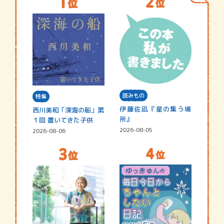
読みもの
特集
伊藤佐凪『星の集う場
西川美和「深海の船」第
所』
１回 置いてきた子供
2026-08-05
2026-08-06