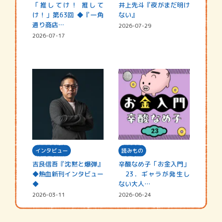
「推してけ！ 推して
井上先斗『夜がまだ明け
け！」第63回 ◆『一角
ない』
通り商店…
2026-07-29
2026-07-17
インタビュー
読みもの
吉良信吾『沈黙と爆弾』
辛酸なめ子「お金入門」
◆熱血新刊インタビュー
23．ギャラが発生し
◆
ない大人…
2026-03-11
2026-06-24