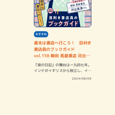
おすすめ
週末は書店へ行こう！ 目利き
書店員のブックガイド
vol.158 梅田 蔦屋書店 河出真
美さん
『夜の日記』の舞台は一九四七年。
インドがイギリスから独立し、イン
ドとパキスタ…
2024/08/09