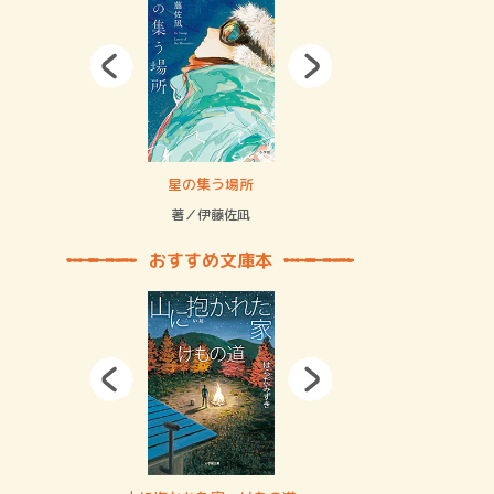
拘束の…
星の集う場所
記憶とツリ
著／伊藤佐凪
著／何 致
おすすめ文庫本