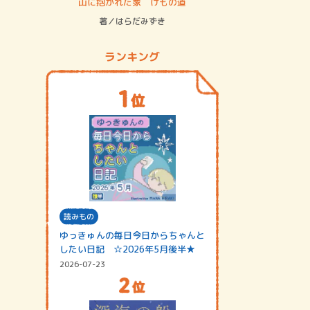
ステム
山に抱かれた家 けもの道
神無島
著／はらだみずき
著／あさ
ランキング
読みもの
ゆっきゅんの毎日今日からちゃんと
したい日記 ☆2026年5月後半★
2026-07-23