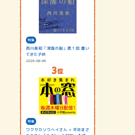
特集
西川美和「深海の船」第１回 置い
てきた子供
2026-08-06
特集
ワクサカソウヘイさん × 平井まさ