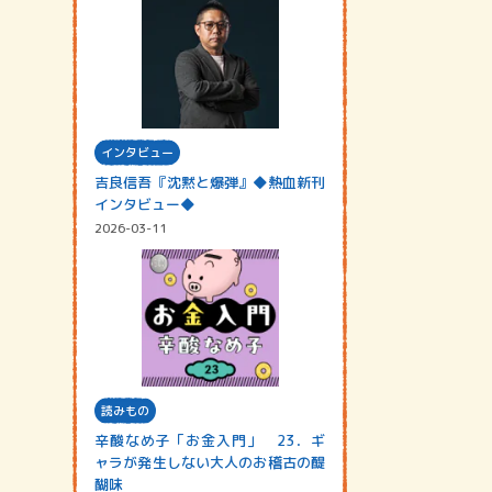
インタビュー
吉良信吾『沈黙と爆弾』◆熱血新刊
インタビュー◆
2026-03-11
読みもの
辛酸なめ子「お金入門」 23．ギ
ャラが発生しない大人のお稽古の醍
醐味