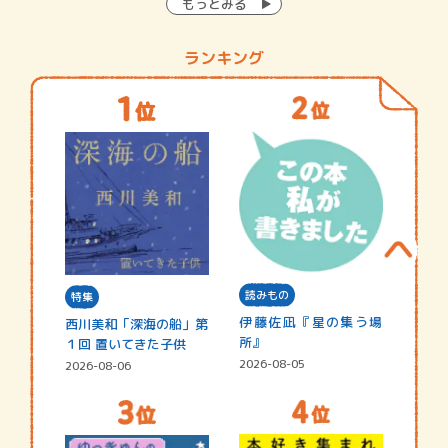
もっとみる
ランキング
読みもの
特集
伊藤佐凪『星の集う場
西川美和「深海の船」第
所』
１回 置いてきた子供
2026-08-05
2026-08-06