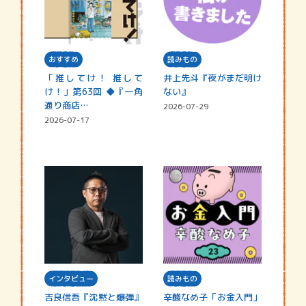
おすすめ
読みもの
「推してけ！ 推して
井上先斗『夜がまだ明け
け！」第63回 ◆『一角
ない』
通り商店…
2026-07-29
2026-07-17
インタビュー
読みもの
吉良信吾『沈黙と爆弾』
辛酸なめ子「お金入門」