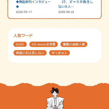
◆熱血新刊インタビュー
23．ギャラが発生し
◆
ない大人…
2026-03-11
2026-06-24
人気ワード
GOAT
GO-mono文学賞
警察小説新人賞
探偵小石は恋しない
ゆっきゅん