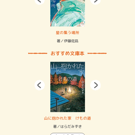
 二重拘束の…
星の集う場所
記憶
緒
著／伊藤佐凪
著／
おすすめ文庫本
・システム
山に抱かれた家 けもの道
神
イン…
著／はらだみずき
著