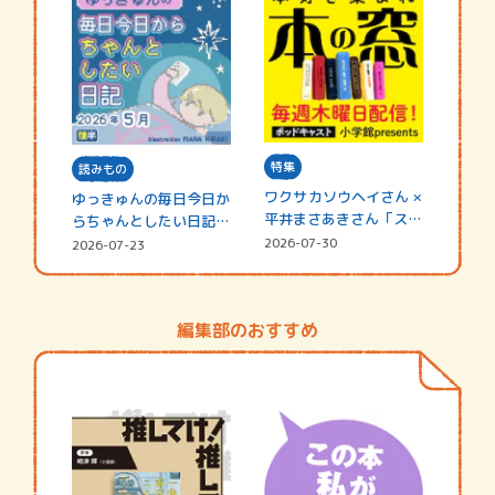
特集
読みもの
ワクサカソウヘイさん ×
ゆっきゅんの毎日今日か
平井まさあきさん「スペ
らちゃんとしたい日記
シャ…
☆202…
2026-07-30
2026-07-23
編集部のおすすめ