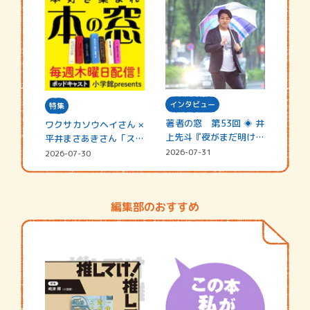
インタビュー
特集
著者の窓 第53回 ◈ 井
ワクサカソウヘイさん ×
上先斗『夜がまだ明けな
平井まさあきさん「スペ
い』
シャ…
2026-07-31
2026-07-30
編集部のおすすめ