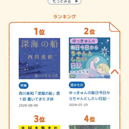
もっとみる
ランキング
読みもの
特集
ゆっきゅんの毎日今日か
西川美和「深海の船」第
らちゃんとしたい日記
１回 置いてきた子供
☆202…
2026-07-23
2026-08-06