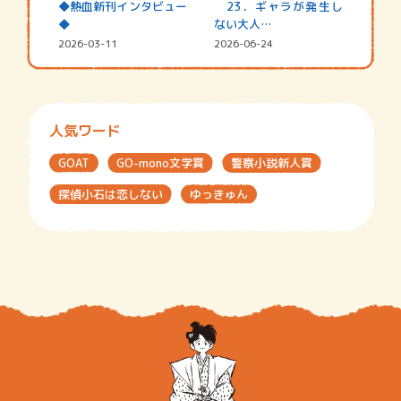
◆熱血新刊インタビュー
23．ギャラが発生し
◆
ない大人…
2026-03-11
2026-06-24
人気ワード
GOAT
GO-mono文学賞
警察小説新人賞
探偵小石は恋しない
ゆっきゅん