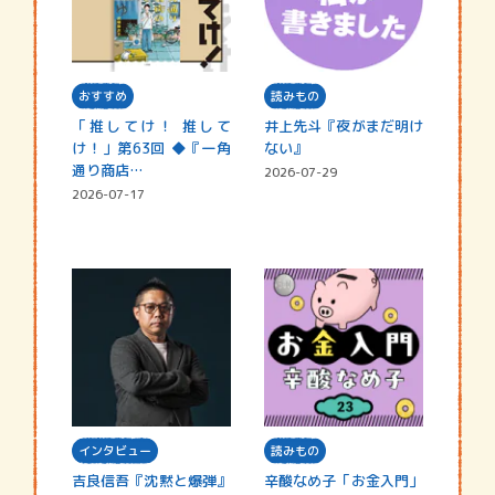
おすすめ
読みもの
「推してけ！ 推して
井上先斗『夜がまだ明け
け！」第63回 ◆『一角
ない』
通り商店…
2026-07-29
2026-07-17
インタビュー
読みもの
吉良信吾『沈黙と爆弾』
辛酸なめ子「お金入門」