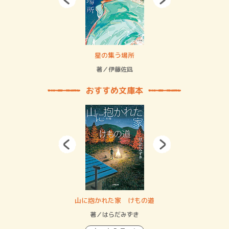
 二重拘束の…
星の集う場所
記憶
緒
著／伊藤佐凪
著／
おすすめ文庫本
・システム
山に抱かれた家 けもの道
神
イン…
著／はらだみずき
著