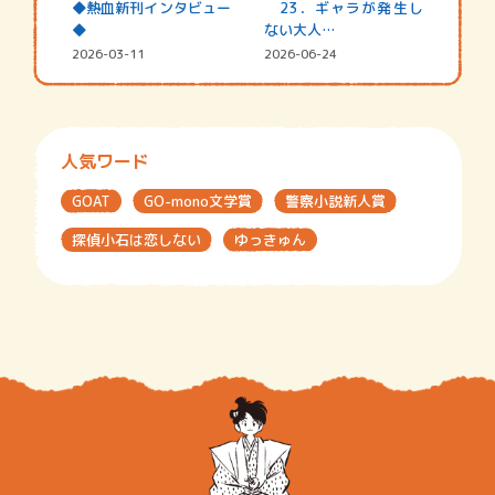
◆熱血新刊インタビュー
23．ギャラが発生し
◆
ない大人…
2026-03-11
2026-06-24
人気ワード
GOAT
GO-mono文学賞
警察小説新人賞
探偵小石は恋しない
ゆっきゅん