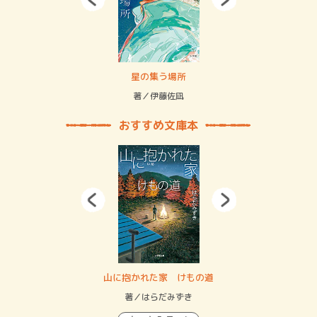
 二重拘束の…
星の集う場所
記憶
緒
著／伊藤佐凪
著／
おすすめ文庫本
・システム
山に抱かれた家 けもの道
神
イン…
著／はらだみずき
著