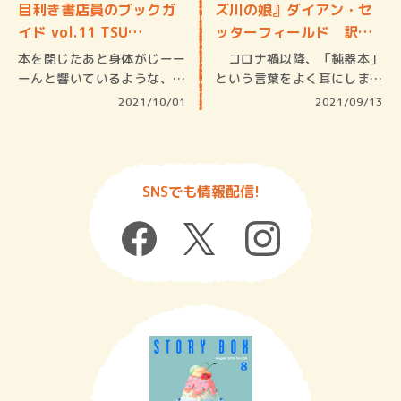
目利き書店員のブックガ
ズ川の娘』ダイアン・セ
イド vol.11 TSU…
ッターフィールド 訳／
高…
本を閉じたあと身体がじーー
コロナ禍以降、「鈍器本」
ーんと響いているような、な
という言葉をよく耳にします
んともい…
よね。も…
2021/10/01
2021/09/13
SNSでも情報配信!