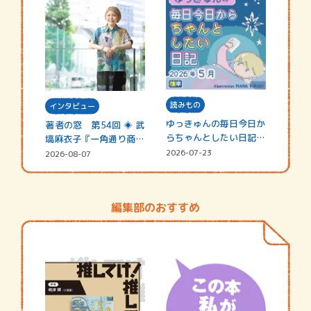
読みもの
インタビュー
ゆっきゅんの毎日今日か
著者の窓 第54回 ◈ 武
らちゃんとしたい日記
塙麻衣子『一角通り商店
☆202…
街の…
2026-07-23
2026-08-07
編集部のおすすめ