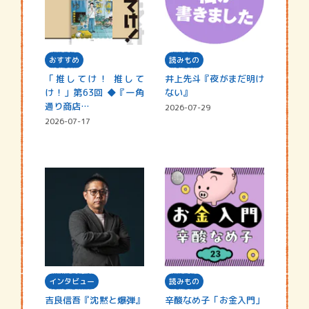
おすすめ
読みもの
「推してけ！ 推して
井上先斗『夜がまだ明け
け！」第63回 ◆『一角
ない』
通り商店…
2026-07-29
2026-07-17
インタビュー
読みもの
吉良信吾『沈黙と爆弾』
辛酸なめ子「お金入門」