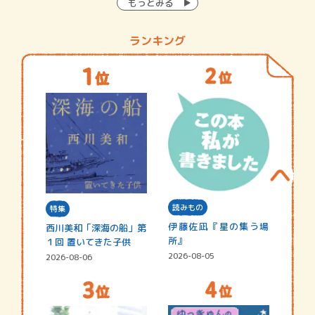
もっとみる
ランキング
読みもの
特集
伊藤佐凪『星の集う場
西川美和「深海の船」第
所』
１回 置いてきた子供
2026-08-05
2026-08-06