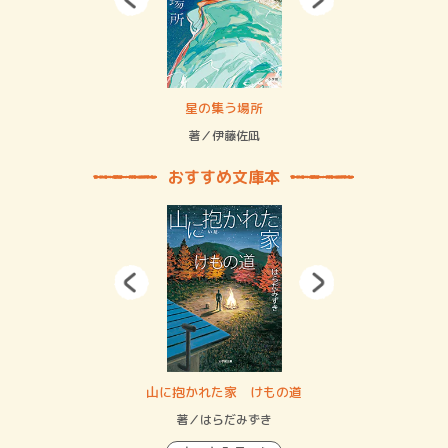
 二重拘束の…
星の集う場所
記憶
緒
著／伊藤佐凪
著／
おすすめ文庫本
・システム
山に抱かれた家 けもの道
神
イン…
著／はらだみずき
著