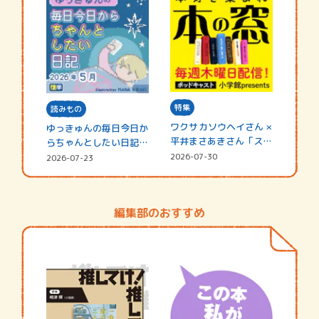
特集
読みもの
ワクサカソウヘイさん ×
ゆっきゅんの毎日今日か
平井まさあきさん「スペ
らちゃんとしたい日記
シャ…
☆202…
2026-07-30
2026-07-23
編集部のおすすめ