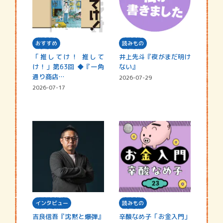
おすすめ
読みもの
「推してけ！ 推して
井上先斗『夜がまだ明け
け！」第63回 ◆『一角
ない』
通り商店…
2026-07-29
2026-07-17
インタビュー
読みもの
吉良信吾『沈黙と爆弾』
辛酸なめ子「お金入門」