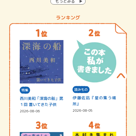
もっとみる
ランキング
読みもの
特集
伊藤佐凪『星の集う場
西川美和「深海の船」第
所』
１回 置いてきた子供
2026-08-05
2026-08-06