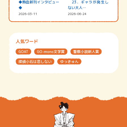
◆熱血新刊インタビュー
23．ギャラが発生し
◆
ない大人…
2026-03-11
2026-06-24
人気ワード
GOAT
GO-mono文学賞
警察小説新人賞
探偵小石は恋しない
ゆっきゅん