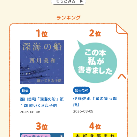
もっとみる
ランキング
読みもの
特集
伊藤佐凪『星の集う場
西川美和「深海の船」第
所』
１回 置いてきた子供
2026-08-05
2026-08-06