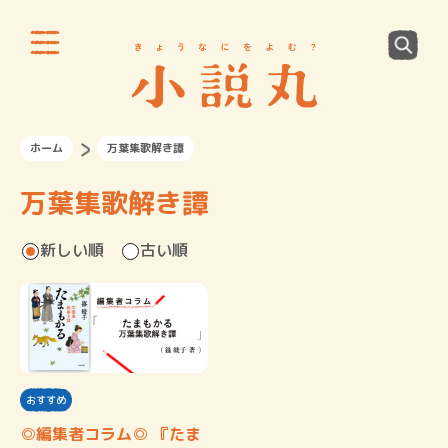
ホーム
万葉集歌解き譚
万葉集歌解き譚
新しい順
古い順
おすすめ
◎編集者コラム◎ 『たま