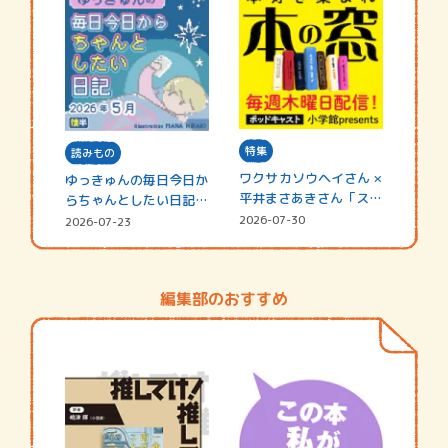
特集
読みもの
ワクサカソウヘイさん ×
ゆっきゅんの毎日今日か
平井まさあきさん「スペ
らちゃんとしたい日記
シャ…
☆202…
2026-07-30
2026-07-23
編集部のおすすめ