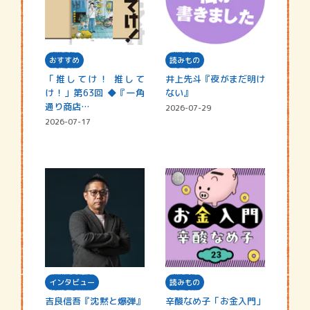
おすすめ
読みもの
「推してけ！ 推して
井上先斗『夜がまだ明け
け！」第63回 ◆『一角
ない』
通り商店…
2026-07-29
2026-07-17
インタビュー
読みもの
吉良信吾『沈黙と爆弾』
辛酸なめ子「お金入門」