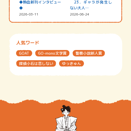
◆熱血新刊インタビュー
23．ギャラが発生し
◆
ない大人…
2026-03-11
2026-06-24
人気ワード
GOAT
GO-mono文学賞
警察小説新人賞
探偵小石は恋しない
ゆっきゅん