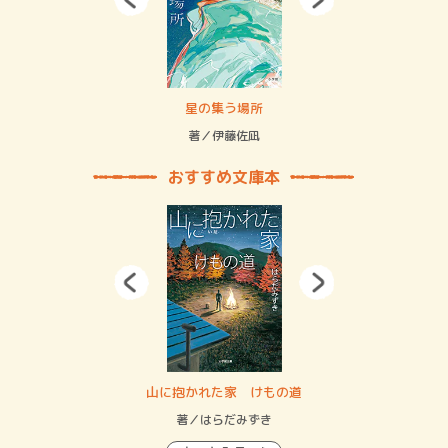
 二重拘束の…
星の集う場所
記憶
緒
著／伊藤佐凪
著／
おすすめ文庫本
・システム
山に抱かれた家 けもの道
神
イン…
著／はらだみずき
著