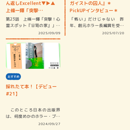
ん返しExcellent▼▶︎▲
ガイストの囚人』＊
上條一輝「突撃…
PickUPインタビュー＊
第23話 上條一輝「突撃！心
「怖い」だけじゃない 昨
霊スポット『簞笥の家』」
年、創元ホラー長編賞を受賞
「はい…
し『深淵の…
2025/09/09
2025/07/20
おすすめ
採れたて本！【デビュー
#21】
このところ日本の出版界
は、何度めかのホラー・ブー
ムに沸いて…
2024/09/27