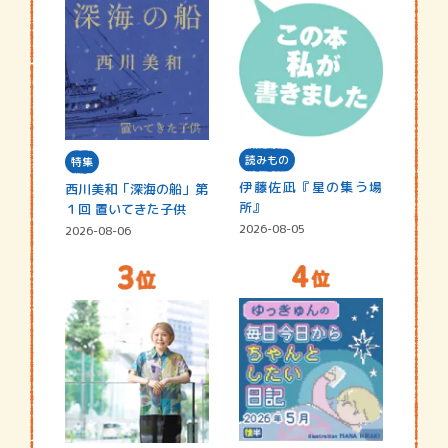
読みもの
特集
伊藤佐凪『星の集う場
西川美和「深海の船」第
所』
１回 置いてきた子供
2026-08-05
2026-08-06