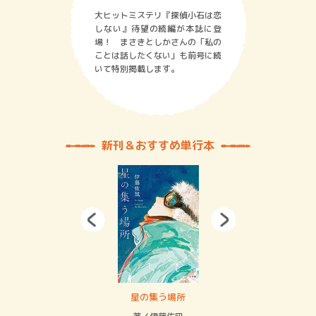
大ヒットミステリ『探偵小石は恋
しない』待望の続編が本誌に登
場！ まさきとしかさんの「私の
ことは話したくない」も前号に続
いて特別掲載します。
新刊＆おすすめ単行本
 二重拘束の…
星の集う場所
記憶