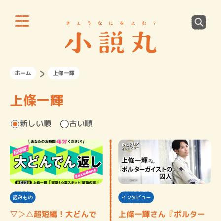
ホーム
上條一輝
上條一輝
新しい順
古い順
読みもの
インタビュー
▽▷△超短編！大どんで
上條一輝さん『ポルター