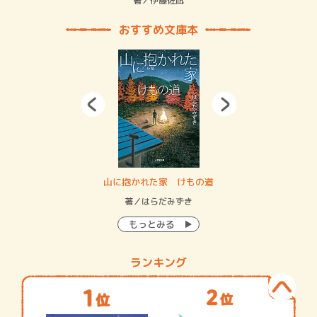
緒
著／伊藤佐凪
著／
おすすめ文庫本
・システム
山に抱かれた家 けもの道
神
イン…
著／はらだみずき
著
もっとみる
ランキング