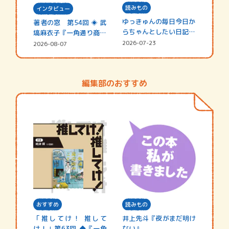
読みもの
インタビュー
ゆっきゅんの毎日今日か
著者の窓 第54回 ◈ 武
らちゃんとしたい日記
塙麻衣子『一角通り商店
☆202…
街の…
2026-07-23
2026-08-07
編集部のおすすめ
おすすめ
読みもの
「推してけ！ 推して
井上先斗『夜がまだ明け
け！」第63回 ◆『一角
ない』